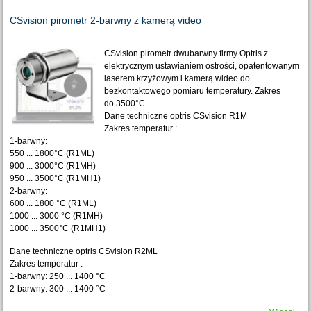
CSvision pirometr 2-barwny z kamerą video
CSvision pirometr dwubarwny firmy Optris z
elektrycznym ustawianiem ostrości, opatentowanym
laserem krzyżowym i kamerą wideo do
bezkontaktowego pomiaru temperatury. Zakres
do
3500°C.
Dane techniczne optris CSvision R1M
Zakres temperatur :
1-barwny:
550 ... 1800°C (R1ML)
900 ... 3000°C (R1MH)
950 ... 3500°C (R1MH1)
2-barwny:
600 ... 1800 °C (R1ML)
1000 ... 3000 °C (R1MH)
1000 ... 3500°C (R1MH1)
Dane techniczne optris CSvision R2ML
Zakres temperatur :
1-barwny: 250 ... 1400 °C
2-barwny: 300 ... 1400 °C