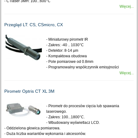
- CTlaser 3MH: 100...600°C
Więcej...
Przegląd LT: CS, CSmicro, CX
- Miniaturowy pirometr IR
- Zakres: -40 .. 1030°C
- Detektor: 8-14 µm
- Kompaktowa obudowa
- Pole pomiarowe od 0.8mm
- Programowalny współczynnik emisyjności
Więcej...
Pirometr Optris CT XL 3M
- Pirometr do procesów cięcia lub spawania
laserowego.
- Zakres: 100...1800°C.
- Wbudowany wyświetlacz LCD.
- Oddzielona głowica pomiarowa.
- Duża liczba wariantów wykonania i akcesoriów.