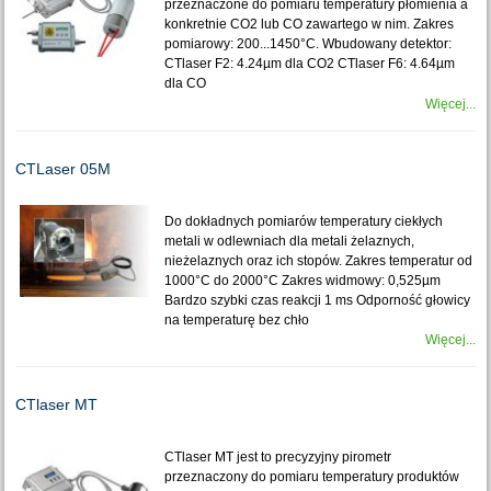
przeznaczone do pomiaru temperatury płomienia a
konkretnie CO2 lub CO zawartego w nim. Zakres
pomiarowy: 200...1450°C. Wbudowany detektor:
CTlaser F2: 4.24µm dla CO2 CTlaser F6: 4.64µm
dla CO
Więcej...
CTLaser 05M
Do dokładnych pomiarów temperatury ciekłych
metali w odlewniach dla metali żelaznych,
nieżelaznych oraz ich stopów. Zakres temperatur od
1000°C do 2000°C Zakres widmowy: 0,525µm
Bardzo szybki czas reakcji 1 ms Odporność głowicy
na temperaturę bez chło
Więcej...
CTlaser MT
CTlaser MT jest to precyzyjny pirometr
przeznaczony do pomiaru temperatury produktów