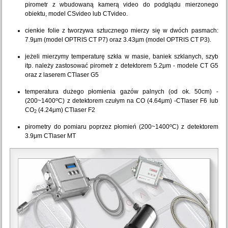
pirometr z wbudowaną kamerą video do podglądu mierzonego
obiektu, model CSvideo lub CTvideo.
cienkie folie z tworzywa sztucznego mierzy się w dwóch pasmach:
7.9µm (model OPTRIS CT P7) oraz 3.43µm (model OPTRIS CT P3).
jeżeli mierzymy temperaturę szkła w masie, baniek szklanych, szyb
itp. należy zastosować pirometr z detektorem 5.2μm - modele CT G5
oraz z laserem CTlaser G5
temperatura dużego płomienia gazów palnych (od ok. 50cm) -
o
(200~1400
C) z detektorem czułym na CO (4.64μm) -CTlaser F6 lub
CO
(4.24μm) CTlaser F2
2
o
pirometry do pomiaru poprzez płomień (200~1400
C) z detektorem
3.9μm CTlaser MT