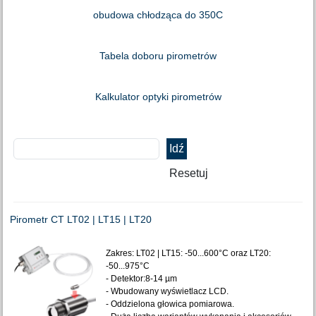
obudowa chłodząca do 350C
Tabela doboru pirometrów
Kalkulator optyki pirometrów
Pirometr CT LT02 | LT15 | LT20
Zakres: LT02 | LT15: -50...600°C oraz LT20:
-50...975°C
- Detektor:8-14 µm
- Wbudowany wyświetlacz LCD.
- Oddzielona głowica pomiarowa.