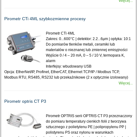
Więcej...
Pirometr CTi 4ML szybkozmienne procesy
Pirometr CTi 4ML
Zakres: 0...600°C | detektor: 2.2...6µm | optyka: 10:1
Do pomiarów tlenków metali, ceramiki lub
materiałów o nieznanej lub zmiennej emisyjności
Wyjście 0 / 4 – 20 mA, 0 – 5 / 10 V, termopara K,
alarm
Interfejsy: wbudowany USB
Opcja: EtherNet/IP, Profinet, EtherCAT, Ethernet TCP/IP / Modbus TCP,
Modbus RTU, RS485, RS232 lub przekaźnikowe (2 x optycznie izolowany)
Więcej...
Pirometr optris CT P3
Pirometr OPTRIS serii OPTRIS CT P3 przeznaczony
do pomiaru temperatury cienkich folii z tworzywa
sztucznego z polietylenu PE | polipropylenu PP |
polistyrenu PS oraz nylonu w warunkach