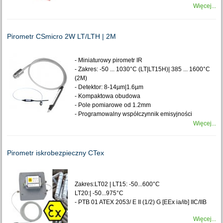
Więcej...
Pirometr CSmicro 2W LT/LTH | 2M
- Miniaturowy pirometr IR
- Zakres: -50 ... 1030°C (LT|LT15H)| 385 ... 1600°C
(2M)
- Detektor: 8-14µm|1.6µm
- Kompaktowa obudowa
- Pole pomiarowe od 1.2mm
- Programowalny współczynnik emisyjności
Więcej...
Pirometr iskrobezpieczny CTex
Zakres:LT02 | LT15: -50...600°C
LT20:| -50...975°C
- PTB 01 ATEX 2053/ E II (1/2) G [EEx ia/ib] IIC/IIB
Więcej...