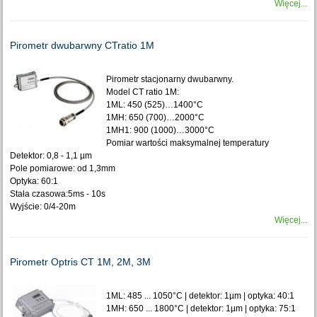
Więcej...
Pirometr dwubarwny CTratio 1M
Pirometr stacjonarny dwubarwny.
Model CT ratio 1M:
1ML: 450 (525)…1400°C
1MH: 650 (700)…2000°C
1MH1: 900 (1000)…3000°C
Pomiar wartości maksymalnej temperatury
Detektor: 0,8 - 1,1 µm
Pole pomiarowe: od 1,3mm
Optyka: 60:1
Stała czasowa:5ms - 10s
Wyjście: 0/4-20m
Więcej...
Pirometr Optris CT 1M, 2M, 3M
1ML: 485 ... 1050°C | detektor: 1µm | optyka: 40:1
1MH: 650 ... 1800°C | detektor: 1µm | optyka: 75:1