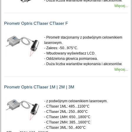
- Duża liczba wariantów wykonania i akcesoriów.
Więcej...
Pirometr Optris CTlaser CTlaser F
- Pirometr stacjonarny z podwójnym celownikiem
laserowym.
- Zakres: -50...975°C.
- Wbudowany wyświetlacz LCD.
- Oddzielona głowica pomiarowa.
- Duża liczba wariantów wykonania i akcesoriów.
Więcej...
Pirometr Optris CTlaser 1M | 2M | 3M
- z podwójnym celownikiem laserowym.
- CTlaser 1ML: 485...1100°C
- CTlaser 2ML: 250...800°C
- CTlaser 1MH: 650...1800°C
- CTlaser 2MH: 385...1600°C
- CTlaser 3ML: 50...400°C