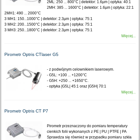
2ML: 250 ... 800°C | detektor: 1.6µm | optyka: 40:1
2MH: 385 ... 1600°C | detektor: 1.6µm | optyka: 22:1
2MH1: 490 ... 2000°C
3 MH1: 150...1000°C | detektor: 2.3µm | optyka: 75:1
3 MH2: 200...1500°C | detektor: 2.3µm | optyka: 75:1
3 MH3: 250...1800°C | detektor: 2.3µm | optyka: 75:1
Więcej...
Pirometr Optris CTlaser G5
- z podwójnym celownikiem laserowym.
- G5L: +100 ... +1200°C
- G5H: +250 ... +1650°C.
- optyka |G5L| 45:1 oraz |G5H| 70:1
Więcej...
Pirometr Optris CT P7
Pirometr przeznaczony do pomiaru temperatury
cienkich folii wykonanych z PE | PU | PTFE | PA
Sprawdza się również w przypadku pomiaru szkła