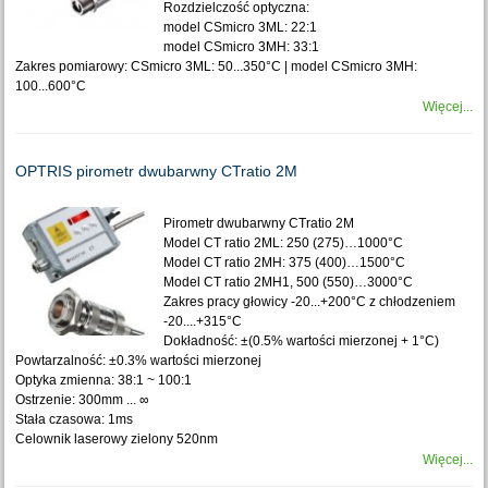
Rozdzielczość optyczna:
model CSmicro 3ML: 22:1
model CSmicro 3MH: 33:1
Zakres pomiarowy: CSmicro 3ML: 50...350°C | model CSmicro 3MH:
100...600°C
Więcej...
OPTRIS pirometr dwubarwny CTratio 2M
Pirometr dwubarwny CTratio 2M
Model CT ratio 2ML: 250 (275)…1000°C
Model CT ratio 2MH: 375 (400)…1500°C
Model CT ratio 2MH1, 500 (550)…3000°C
Zakres pracy głowicy -20...+200°C z chłodzeniem
-20....+315°C
Dokładność: ±(0.5% wartości mierzonej + 1°C)
Powtarzalność: ±0.3% wartości mierzonej
Optyka zmienna: 38:1 ~ 100:1
Ostrzenie: 300mm ... ∞
Stała czasowa: 1ms
Celownik laserowy zielony 520nm
Więcej...