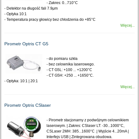
- Zakres: 0...710°C
- Detektor na długość fali 7.9μm
- Optyka 10:1
- Temperatura pracy głowicy bez chłodzenia do +85°C
Więcej...
Pirometr Optris CT G5
- do pomiaru szkła
- bez celownika laserowego.
- CT G5L: +100 ... +1200°C
- CT G5H: +250 ... +1650°C.
- Optyka: 10:1 | 20:1
Więcej...
Pirometr Optris CSlaser
- Pirometr stacjonarny z podwójnym celownikiem
laserowym. | Zakres: CSlaser LT: -30...1000°C,
CSLaser 2MH: 385...1600°C .| Wyjście 4...20mA |
Interfejs USB | Zintegrowana obudowa.