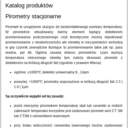
Katalog produktów
Pirometry stacjonarne
Pirometr to urządzenie służące do bezkontaktowego pomiaru temperatury.
W pirometrze wbudowany bierny element będący detektorem
promieniowania podczerwonego czyli teoretycznie można rejestrować
promieniowanie z nieskończoności ale niestety w rzeczywistości wchodzą
w grę czynnik zewnętrzne tłumiące to promieniowanie takie jak np. para
wodna, pył itd. Ogólna zasada doboru pirometrów: czym wyższa
temperatura mierzonego obiektu tym należy stosować pirometr z
detektorem na krótszą długość fali (zgodnie z prawem Wiena):
o
ogólnie: ≤1000
C detektor uniwersalny 8...14μm
o
powyżej: >1000
C pirometry wyposażone w krótszą długość fali 2.3 |
1.6 | 1μm
Są oczywiście wyjątki od tej zasady:
jeżeli mierzymy pirometrem temperaturę stali lub ceramiki w niskich
zakresach temperatur korzystnie jest zastosować pirometr serii CT 3M
lub CT3M z celownikiem laserowym
przy braku widoczności celownika laserowego można zastosować