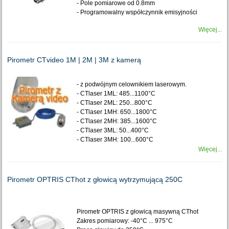
- Pole pomiarowe od 0.8mm
- Programowalny współczynnik emisyjności
Więcej...
Pirometr CTvideo 1M | 2M | 3M z kamerą
- z podwójnym celownikiem laserowym.
- CTlaser 1ML: 485...1100°C
- CTlaser 2ML: 250...800°C
- CTlaser 1MH: 650...1800°C
- CTlaser 2MH: 385...1600°C
- CTlaser 3ML: 50...400°C
- CTlaser 3MH: 100...600°C
Więcej...
Pirometr OPTRIS CThot z głowicą wytrzymującą 250C
Pirometr OPTRIS z głowicą masywną CThot
Zakres pomiarowy: -40°C ... 975°C