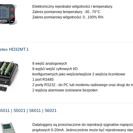
Elektroniczny rejestrator wilgotności i temperatury.
Zakres pomiarowy temperatury: -30...70°C.
Zakres pomiarowy wilgotności: 0...100% RH.
meteo HD32MT.1
8 wejść analogowych
8 wyjść/ wejść cyfrowych I/O
konfigurownych jako wejście/wyjście 2 wejścia licznikowe
1 port RS485
2 porty RS232 - do PC lub modemu radiowego oraz drugi do
2 wyjścia alarmowe izolowane bezpoten
S5011 | S5021 | S6011 | S6021
Dataloggery są przeznaczone do rejestracji sygnałów napięci
prądowych 0-20mA. Jednocześnie może być rejestrowany sta