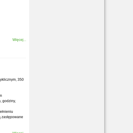
Więcej...
yklicznym, 350
in
, godziny,
pełnieniu
są zastępowane