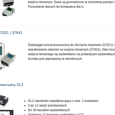
wejściu binarnym. Dane są gromadzone w nieulotnej pamięci e
Przesyłanie danych do komputera dla ic
S7021 | S7841
Datalogger jest przeznaczony do zliczania impulsów (S7021) i
rejestrowania zdarzeń na wejściu binarnym (S7841). Stan liczn
wejścia binarnego są wyświetlane na podwójnym wyświetlacz
licznika jest zapisywany w określonych
niwersalny DL2
DL2 rejestrator współpracujący z max. 2 modułami
3 do 12 wejść pomiarowych
Do 30 kanałów wyświetlanych
Dotykowy, 4” kolorowy wyświetlacz LCD