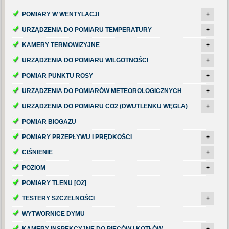
POMIARY W WENTYLACJI
+
URZĄDZENIA DO POMIARU TEMPERATURY
+
KAMERY TERMOWIZYJNE
+
URZĄDZENIA DO POMIARU WILGOTNOŚCI
+
POMIAR PUNKTU ROSY
+
URZĄDZENIA DO POMIARÓW METEOROLOGICZNYCH
+
URZĄDZENIA DO POMIARU CO2 (DWUTLENKU WĘGLA)
+
POMIAR BIOGAZU
POMIARY PRZEPŁYWU I PRĘDKOŚCI
+
CIŚNIENIE
+
POZIOM
+
POMIARY TLENU [O2]
TESTERY SZCZELNOŚCI
+
WYTWORNICE DYMU
KAMERY INSPEKCYJNE DO PIECÓW I KOTŁÓW
+