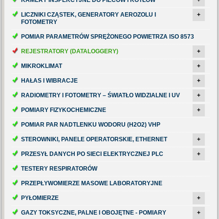
LICZNIKI CZĄSTEK, GENERATORY AEROZOLU I
+
FOTOMETRY
POMIAR PARAMETRÓW SPRĘŻONEGO POWIETRZA ISO 8573
REJESTRATORY (DATALOGGERY)
+
MIKROKLIMAT
+
HAŁAS I WIBRACJE
+
RADIOMETRY I FOTOMETRY – ŚWIATŁO WIDZIALNE I UV
+
POMIARY FIZYKOCHEMICZNE
+
POMIAR PAR NADTLENKU WODORU (H2O2) VHP
STEROWNIKI, PANELE OPERATORSKIE, ETHERNET
+
PRZESYŁ DANYCH PO SIECI ELEKTRYCZNEJ PLC
+
TESTERY RESPIRATORÓW
PRZEPŁYWOMIERZE MASOWE LABORATORYJNE
PYŁOMIERZE
+
GAZY TOKSYCZNE, PALNE I OBOJĘTNE - POMIARY
+