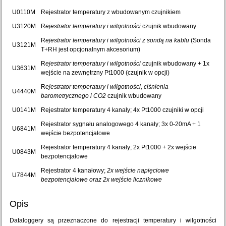
U0110M
Rejestrator temperatury z wbudowanym czujnikiem
U3120M
R
ejestrator temperatury i wilgotności
czujnik wbudowany
R
ejestrator temperatury i wilgotności z sondą na kablu
(Sonda
U3121M
T+RH jest opcjonalnym akcesorium)
R
ejestrator temperatury i wilgotności
czujnik wbudowany
+ 1x
U3631M
wejście na zewnętrzny Pt1000 (czujnik w opcji)
R
ejestrator temperatury i wilgotności, ciśnienia
U4440M
barometrycznego i CO2
czujnik wbudowany
U0141M
Rejestrator temperatury
4 kanały; 4x Pt1000 czujniki w opcji
Rejestrator sygnału analogowego 4 kanały; 3x 0-20mA + 1
U6841M
wejście bezpotencjałowe
Rejestrator temperatury
4 kanały
; 2x Pt1000 + 2x wejście
U0843M
bezpotencjałowe
Rejestrator 4 kanałowy;
2x wejście napięciowe
U7844M
bezpotencjałowe oraz 2x wejście licznikowe
Opis
Dataloggery są przeznaczone do rejestracji temperatury i wilgotności