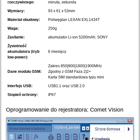
rzeczywistego:
minuta, sekunda
Wymiary:
93 x 61 x 53mm
Materiał obudowy:
Poliwęglan LEXAN EXL1434T
Waga:
250g
Zasilanie:
akumulator Li-ion 5200mAh, SONY
Żywotność
akumulatora (tryb
6 miesięcy
low-power):
Zakres 850|900|1800|1900MHz
Dane modułu GSM:
Zgodny z GSM Faza 2|2+
Karta SIM standardowa typu mini
Interfejs USB:
USB1.1 oraz USB 2.0
Stopień ochrony:
IP67
Oprogramowanie do rejestratora: Comet Vision