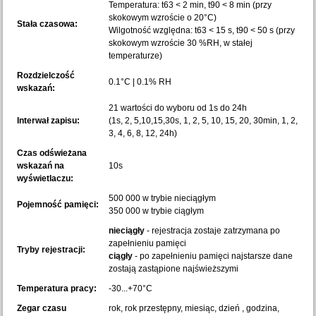
Temperatura: t63 < 2 min, t90 < 8 min (przy
skokowym wzroście o 20°C)
Stała czasowa:
Wilgotność względna: t63 < 15 s, t90 < 50 s (przy
skokowym wzroście 30 %RH, w stałej
temperaturze)
Rozdzielczość
0.1°C | 0.1% RH
wskazań:
21 wartości do wyboru od 1s do 24h
Interwał zapisu:
(1s, 2, 5,10,15,30s, 1, 2, 5, 10, 15, 20, 30min, 1, 2,
3, 4, 6, 8, 12, 24h)
Czas odświeżana
wskazań na
10s
wyświetlaczu:
500 000 w trybie nieciągłym
Pojemność pamięci:
350 000 w trybie ciągłym
nieciągły
- rejestracja zostaje zatrzymana po
zapełnieniu pamięci
Tryby rejestracji:
ciągły
- po zapełnieniu pamięci najstarsze dane
zostają zastąpione najświeższymi
Temperatura pracy:
-30...+70°C
Zegar czasu
rok, rok przestępny, miesiąc, dzień , godzina,