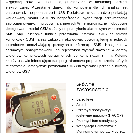
względnej powietrza. Dane są gromadzone w nieulotnej pamięci
elektronicznej. Przesyłanie danych do komputera dla ich analizy jest
przeprowadzane poprzez port USB. Dodatkowo w standardzie posiadają
wbudowany moduł GSM do bezpośredniej sygnalizacji przekroczenia
zaprogramowanych progów alarmowych.W ergonomicznej obudowie
zintegrowano moduł GSM służący do przesyłania alarmowych wiadomości
SMS. Aby uruchomić funkcję przesyłania informacji SMS na telefon
komórkowy GSM należy zakupić i aktywować dowolną kartę u polskich
operatorów umożliwiającą przesyłanie informacji SMS. Następnie w
darmowym oprogramowaniu do rejestratora wybrać dowolne 4 adresy
telefonów komórkowych uprawnionych do komunikacji z nim. Kolejno
należy ustawić interesujące nas progi alarmowe po przekroczeniu których
rejestrator automatycznie powiadomi SMS-em wybrane uprzednio numery
telefonów GSM.
Główne
zastosowania
Banki krwi
Apteki
Przemysł spożywczy i
rozlewnie napojów (HACCP)
Przemysł farmaceutyczny
Wentylacja i klimatyzacja |
Monitoring temperatury punktu