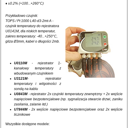
♦ ±0.2% (+100...+260°C)
Przykładowo czujnik:
TOPS / Pt 1000 L40-d3-2mt-A -
czujnik temperatury do rejestratora
U0141M, dla niskich temperatur,
zakres temperatury: -40...+250°C,
gilza
Ø3mm
, kabel o długości 2mb.
U0110M
- rejestrator 1-
kanałowy temperatury z
wbudowanym czujnikiem
U3121M
- rejestrator
temperatury i wilgotności z
sondą na kablu
U0843M
- rejestrator 2x czujniki temperatury zewnętrzny + 2x wejście
napięciowe bezpotencjałowe (np. sygnalizacja otwarcie drzwi, zaniku
zasilania, zalanie itd.)
U7844M
- 2x wejście napięciowe bezpotencjałowe oraz 2x wejście
licznikowe
Wszystkie dostępne modele: