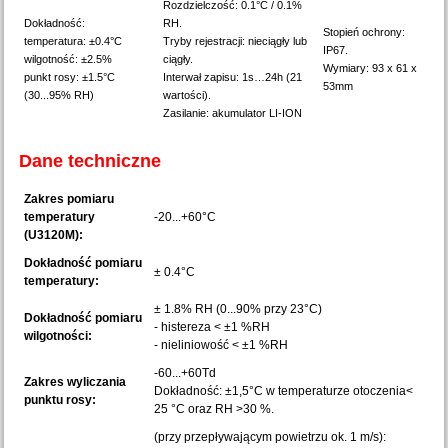
Rozdzielczość: 0.1°C / 0.1%
Dokładność:
RH.
Stopień ochrony:
temperatura: ±0.4°C
Tryby rejestracji: nieciągły lub
IP67.
wilgotność: ±2.5%
ciągły.
Wymiary: 93 x 61 x
punkt rosy: ±1.5°C
Interwał zapisu: 1s…24h (21
53mm
(30...95% RH)
wartości).
Zasilanie: akumulator LI-ION
Dane techniczne
Zakres pomiaru
temperatury
-20...+60°C
(U3120M):
Dokładność pomiaru
± 0.4°C
temperatury:
± 1.8% RH (0...90% przy 23°C)
Dokładność pomiaru
- histereza < ±1 %RH
wilgotności:
- nieliniowość < ±1 %RH
-60...+60Td
Zakres wyliczania
Dokładność: ±1,5°C w temperaturze otoczenia<
punktu rosy:
25 °C oraz RH >30 %.
(przy przepływającym powietrzu ok. 1 m/s):