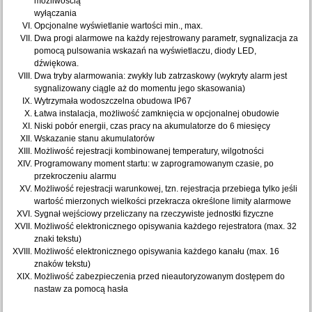
możliwością
wyłączania
Opcjonalne wyświetlanie wartości min., max.
Dwa progi alarmowe na każdy rejestrowany parametr, sygnalizacja za
pomocą pulsowania wskazań na wyświetlaczu, diody LED,
dźwiękowa.
Dwa tryby alarmowania: zwykły lub zatrzaskowy (wykryty alarm jest
sygnalizowany ciągle aż do momentu jego skasowania)
Wytrzymała wodoszczelna obudowa IP67
Łatwa instalacja, możliwość zamknięcia w opcjonalnej obudowie
Niski pobór energii, czas pracy na akumulatorze do 6 miesięcy
Wskazanie stanu akumulatorów
Możliwość rejestracji kombinowanej temperatury, wilgotności
Programowany moment startu: w zaprogramowanym czasie, po
przekroczeniu alarmu
Możliwość rejestracji warunkowej, tzn. rejestracja przebiega tylko jeśli
wartość mierzonych wielkości przekracza określone limity alarmowe
Sygnał wejściowy przeliczany na rzeczywiste jednostki fizyczne
Możliwość elektronicznego opisywania każdego rejestratora (max. 32
znaki tekstu)
Możliwość elektronicznego opisywania każdego kanału (max. 16
znaków tekstu)
Możliwość zabezpieczenia przed nieautoryzowanym dostępem do
nastaw za pomocą hasła