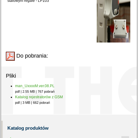
stalowym regale - LP103
Do pobrania:
Pliki
man_UxxxxM.ver.08.PL
pdf | 2.55 MB | 767 pobrań
Katalog rejestratorów z GSM
pdf | 3 MB | 662 pobrań
Katalog
produktów