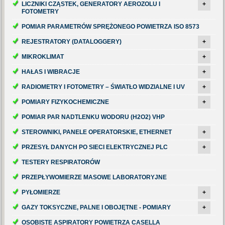
LICZNIKI CZĄSTEK, GENERATORY AEROZOLU I
+
FOTOMETRY
POMIAR PARAMETRÓW SPRĘŻONEGO POWIETRZA ISO 8573
REJESTRATORY (DATALOGGERY)
+
MIKROKLIMAT
+
HAŁAS I WIBRACJE
+
RADIOMETRY I FOTOMETRY – ŚWIATŁO WIDZIALNE I UV
+
POMIARY FIZYKOCHEMICZNE
+
POMIAR PAR NADTLENKU WODORU (H2O2) VHP
STEROWNIKI, PANELE OPERATORSKIE, ETHERNET
+
PRZESYŁ DANYCH PO SIECI ELEKTRYCZNEJ PLC
+
TESTERY RESPIRATORÓW
PRZEPŁYWOMIERZE MASOWE LABORATORYJNE
PYŁOMIERZE
+
GAZY TOKSYCZNE, PALNE I OBOJĘTNE - POMIARY
+
OSOBISTE ASPIRATORY POWIETRZA CASELLA