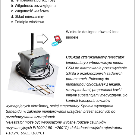
Temperatura punktu rosy
Wilgotność bezwzględna
Wilgotność właściwa
Skład mieszaniny
Entalpia właściwa
W ofercie dostępne również inne
modele:
U0141M
czterokanałowy rejestrator
temperatury z wbudowanym moduł
GSM do alarmowania przez wysłanie
SMSa o przekroczonych zadanych
parametrach. Polecany do
monitoringu chłodziarek z lekami,
szczepionkami, preparatami krwi i
innymi substancjami m
edycznymi. Do
kontroli transportu towarów
wymagających określonej, stałej temperatury. Spełnia wymagania
Sanepidu, w zakresie monitorowania urządzeń przeznaczonych do
przechowywania szczepionek.
Rejestrator może być wyposażony w różne rodzaje czujników
rezystancyjnych Pt1000 (-90...+260°C),
dokładność wejścia rejestratora:
♦
±0.2°C (-90...+100°C)