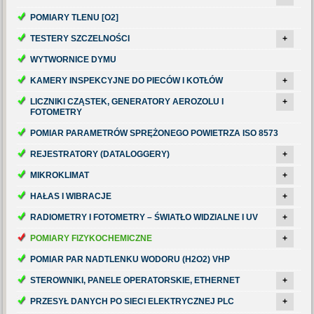
POMIARY TLENU [O2]
TESTERY SZCZELNOŚCI
+
WYTWORNICE DYMU
KAMERY INSPEKCYJNE DO PIECÓW I KOTŁÓW
+
LICZNIKI CZĄSTEK, GENERATORY AEROZOLU I
+
FOTOMETRY
POMIAR PARAMETRÓW SPRĘŻONEGO POWIETRZA ISO 8573
REJESTRATORY (DATALOGGERY)
+
MIKROKLIMAT
+
HAŁAS I WIBRACJE
+
RADIOMETRY I FOTOMETRY – ŚWIATŁO WIDZIALNE I UV
+
POMIARY FIZYKOCHEMICZNE
+
POMIAR PAR NADTLENKU WODORU (H2O2) VHP
STEROWNIKI, PANELE OPERATORSKIE, ETHERNET
+
PRZESYŁ DANYCH PO SIECI ELEKTRYCZNEJ PLC
+