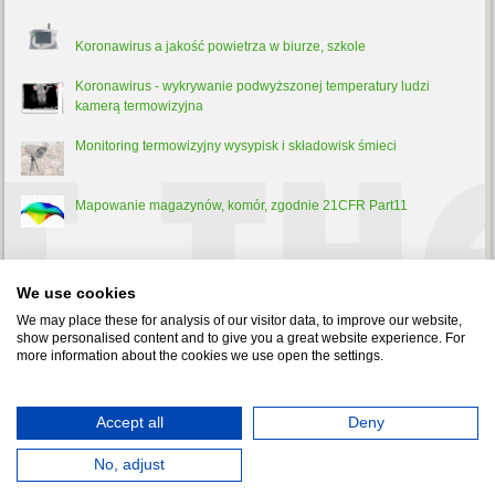
Koronawirus a jakość powietrza w biurze, szkole
Koronawirus - wykrywanie podwyższonej temperatury ludzi
kamerą termowizyjna
Monitoring termowizyjny wysypisk i składowisk śmieci
Mapowanie magazynów, komór, zgodnie 21CFR Part11
Trochę
teorii
We use cookies
Pirometr - co to jest, jak działa i do czego służy?
We may place these for analysis of our visitor data, to improve our website,
show personalised content and to give you a great website experience. For
more information about the cookies we use open the settings.
Test-Therm Sp. z o.o. 30-009 Kraków, ul. Friedleina 4-6 tel.:
Accept all
Deny
126321301
,
126326188
fax: 126321037 e-mail:
office@test-therm.pl
Copyright © 2022 TEST-THERM - Aparatura Kontrolno-Pomiarowa.
Wszelkie prawa zastrzeżone
No, adjust