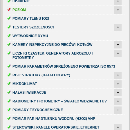
CIŚNIENIE
+
POZIOM
+
POMIARY TLENU [O2]
TESTERY SZCZELNOŚCI
+
WYTWORNICE DYMU
KAMERY INSPEKCYJNE DO PIECÓW I KOTŁÓW
+
LICZNIKI CZĄSTEK, GENERATORY AEROZOLU I
+
FOTOMETRY
POMIAR PARAMETRÓW SPRĘŻONEGO POWIETRZA ISO 8573
REJESTRATORY (DATALOGGERY)
+
MIKROKLIMAT
+
HAŁAS I WIBRACJE
+
RADIOMETRY I FOTOMETRY – ŚWIATŁO WIDZIALNE I UV
+
POMIARY FIZYKOCHEMICZNE
+
POMIAR PAR NADTLENKU WODORU (H2O2) VHP
STEROWNIKI, PANELE OPERATORSKIE, ETHERNET
+