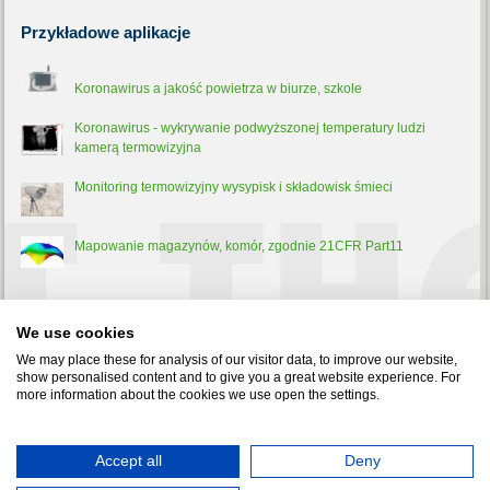
Przykładowe
aplikacje
Koronawirus a jakość powietrza w biurze, szkole
Koronawirus - wykrywanie podwyższonej temperatury ludzi
kamerą termowizyjna
Monitoring termowizyjny wysypisk i składowisk śmieci
Mapowanie magazynów, komór, zgodnie 21CFR Part11
Trochę
teorii
We use cookies
Pirometr - co to jest, jak działa i do czego służy?
We may place these for analysis of our visitor data, to improve our website,
show personalised content and to give you a great website experience. For
more information about the cookies we use open the settings.
Test-Therm Sp. z o.o. 30-009 Kraków, ul. Friedleina 4-6 tel.:
Accept all
Deny
126321301
,
126326188
fax: 126321037 e-mail:
office@test-therm.pl
Copyright © 2022 TEST-THERM - Aparatura Kontrolno-Pomiarowa.