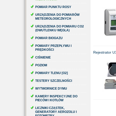
POMIAR PUNKTU ROSY
URZĄDZENIA DO POMIARÓW
METEOROLOGICZNYCH
URZĄDZENIA DO POMIARU CO2
(DWUTLENKU WĘGLA)
POMIAR BIOGAZU
POMIARY PRZEPŁYWU I
PRĘDKOŚCI
Rejestrator 
CIŚNIENIE
POZIOM
POMIARY TLENU [O2]
TESTERY SZCZELNOŚCI
WYTWORNICE DYMU
KAMERY INSPEKCYJNE DO
PIECÓW I KOTŁÓW
LICZNIKI CZĄSTEK,
GENERATORY AEROZOLU I
FOTOMETRY