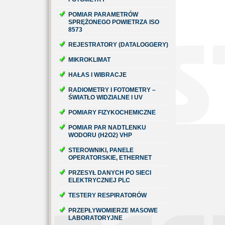
POMIAR PARAMETRÓW
SPRĘŻONEGO POWIETRZA ISO
8573
REJESTRATORY (DATALOGGERY)
MIKROKLIMAT
HAŁAS I WIBRACJE
RADIOMETRY I FOTOMETRY –
ŚWIATŁO WIDZIALNE I UV
POMIARY FIZYKOCHEMICZNE
POMIAR PAR NADTLENKU
WODORU (H2O2) VHP
STEROWNIKI, PANELE
OPERATORSKIE, ETHERNET
PRZESYŁ DANYCH PO SIECI
ELEKTRYCZNEJ PLC
TESTERY RESPIRATORÓW
PRZEPŁYWOMIERZE MASOWE
LABORATORYJNE