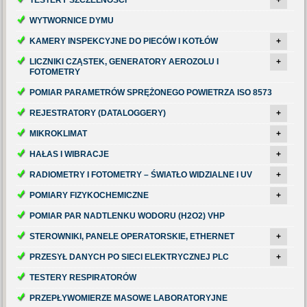
WYTWORNICE DYMU
KAMERY INSPEKCYJNE DO PIECÓW I KOTŁÓW
+
LICZNIKI CZĄSTEK, GENERATORY AEROZOLU I
+
FOTOMETRY
POMIAR PARAMETRÓW SPRĘŻONEGO POWIETRZA ISO 8573
REJESTRATORY (DATALOGGERY)
+
MIKROKLIMAT
+
HAŁAS I WIBRACJE
+
RADIOMETRY I FOTOMETRY – ŚWIATŁO WIDZIALNE I UV
+
POMIARY FIZYKOCHEMICZNE
+
POMIAR PAR NADTLENKU WODORU (H2O2) VHP
STEROWNIKI, PANELE OPERATORSKIE, ETHERNET
+
PRZESYŁ DANYCH PO SIECI ELEKTRYCZNEJ PLC
+
TESTERY RESPIRATORÓW
PRZEPŁYWOMIERZE MASOWE LABORATORYJNE