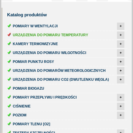
Katalog
produktów
POMIARY W WENTYLACJI
+
URZĄDZENIA DO POMIARU TEMPERATURY
+
KAMERY TERMOWIZYJNE
+
URZĄDZENIA DO POMIARU WILGOTNOŚCI
+
POMIAR PUNKTU ROSY
+
URZĄDZENIA DO POMIARÓW METEOROLOGICZNYCH
+
URZĄDZENIA DO POMIARU CO2 (DWUTLENKU WĘGLA)
+
POMIAR BIOGAZU
POMIARY PRZEPŁYWU I PRĘDKOŚCI
+
CIŚNIENIE
+
POZIOM
+
POMIARY TLENU [O2]
TESTERY SZCZELNOŚCI
+