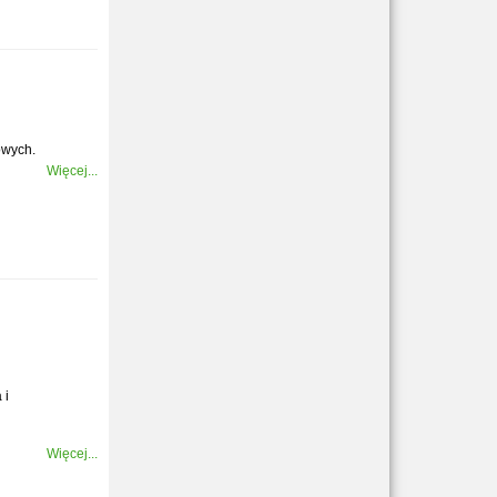
owych.
Więcej...
 i
Więcej...