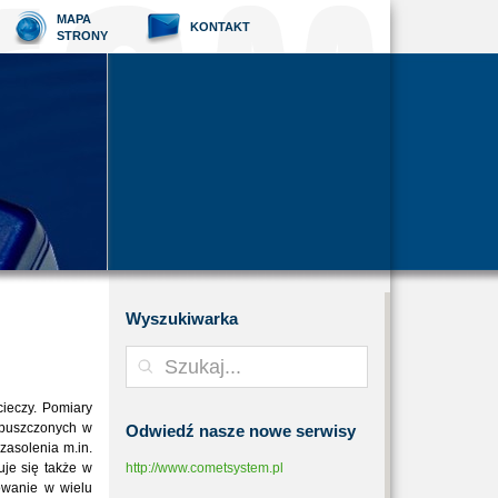
MAPA
KONTAKT
STRONY
Wyszukiwarka
cieczy. Pomiary
zpuszczonych w
Odwiedź
nasze nowe serwisy
zasolenia m.in.
je się także w
http://www.cometsystem.pl
owanie w wielu