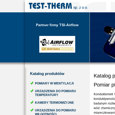
Partner firmy TSI-Airflow
Katalog
produktów
Katalog 
POMIARY W WENTYLACJI
Pomiar p
URZĄDZENIA DO POMIARU
Konduktometr t
TEMPERATURY
konduktywnośc
KAMERY TERMOWIZYJNE
badanym roztwo
wód chemiczny
URZĄDZENIA DO POMIARU
miareczkowani
WILGOTNOŚCI