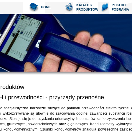
KATALOG
PLIKI DO
HOME
PRODUKTÓW
POBRANIA
produktów
H i przewodności - przyrządy przenośne
o specjalistyczne narzędzie służące do pomiaru przewodności elektrolitycznej 
i wykorzystywane są głównie do szacowania ogólnej zawartości substancji ro
rze. Stosuje się je do uzyskania orientacyjnych pomiarów zanieczyszczenia lub 
ch, gruntowych, powierzchniowych oraz głębinowych. Konduktometry wykorzystu
u konduktometrycznym. Czujniki konduktometrów znajdują powszechne zastos