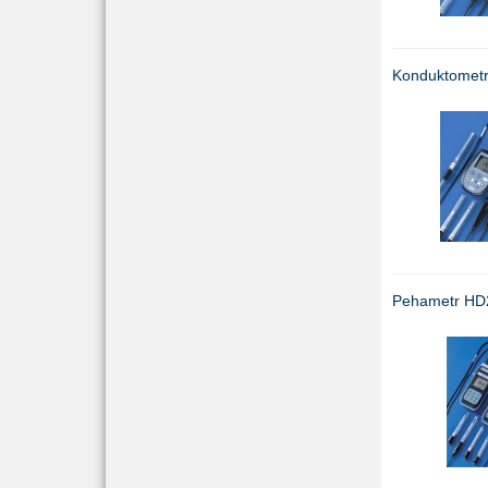
Konduktomet
Pehametr HD