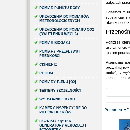
gałęziach prz
POMIAR PUNKTU ROSY
Pehametr to u
URZĄDZENIA DO POMIARÓW
substancjach 
METEOROLOGICZNYCH
utworzonego z
URZĄDZENIA DO POMIARU CO2
Przenośn
(DWUTLENKU WĘGLA)
Poniższa ofer
POMIAR BIOGAZU
asortymencie 
POMIARY PRZEPŁYWU I
jest temperatu
PRĘDKOŚCI
Przenośna apa
CIŚNIENIE
pozwalają równ
podwójny wyśw
POZIOM
komputerem i d
POMIARY TLENU [O2]
TESTERY SZCZELNOŚCI
WYTWORNICE DYMU
KAMERY INSPEKCYJNE DO
Pehametr HD
PIECÓW I KOTŁÓW
LICZNIKI CZĄSTEK,
GENERATORY AEROZOLU I
FOTOMETRY