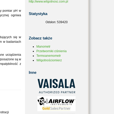
http://www.wilgotnosc.com.pl
ny pomiar pH w
Statystyka
rycznej ogniwa
Odsłon: 539420
dujących się w
Zobacz
także
em w badaniach
Manometr
Przetworniki ciśnienia
ane urządzenia
Termoanemometr
wyposażone są w
Wilgotnościomierz
mpatybilność z
Inne
stracji