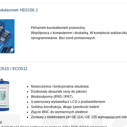
nduktometr HD2156.1
Pehametr-konduktometr przenośny.
Współpraca z komputerem i drukarką. W komplecie walizeczka
oprogramowanie. Bez sond pomiarowych.
O510 / ECO511
Nowoczesna i funkcjonalna obudowa
Doskonały stosunek ceny do jakości
Wodoodporny (IP65 / IP67)
3-wierszowy wyświetlacz LCD z podświetleniem
Solidna konstrukcja, długa żywotność baterii
Złącze BNC do wymiennych elektrod
Zestawy z elektrodami pH GE 114 / GE 135 wymagającymi niew
ji