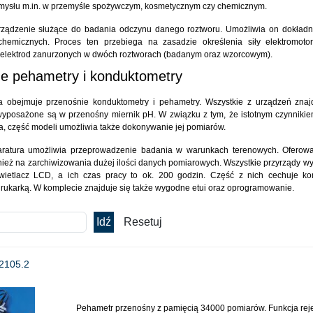
emysłu m.in. w przemyśle spożywczym, kosmetycznym czy chemicznym.
rządzenie służące do badania odczynu danego roztworu. Umożliwia on dokład
chemicznych. Proces ten przebiega na zasadzie określenia siły elektromoto
 elektrod zanurzonych w dwóch roztworach (badanym oraz wzorcowym).
e pehametry i konduktometry
ta obejmuje przenośnie konduktometry i pehametry. Wszystkie z urządzeń znaj
wyposażone są w przenośny miernik pH. W związku z tym, że istotnym czynniki
ra, część modeli umożliwia także dokonywanie jej pomiarów.
ratura umożliwia przeprowadzenie badania w warunkach terenowych. Oferow
ież na zarchiwizowania dużej ilości danych pomiarowych. Wszystkie przyrządy 
ietlacz LCD, a ich czas pracy to ok. 200 godzin. Część z nich cechuje ko
rukarką. W komplecie znajduje się także wygodne etui oraz oprogramowanie.
2105.2
Pehametr przenośny z pamięcią 34000 pomiarów. Funkcja reje