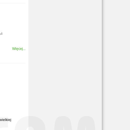
 i
Więcej...
ielkiej