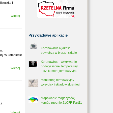
izeczka i
Więcej...
Przykładowe
aplikacje
Koronawirus a jakość
w.
powietrza w biurze, szkole
rką. W komplecie
Koronawirus - wykrywanie
podwyższonej temperatury
Więcej...
ludzi kamerą termowizyjna
Monitoring termowizyjny
wysypisk i składowisk śmieci
Mapowanie magazynów,
komór, zgodnie 21CFR Part11
 i
Więcej...