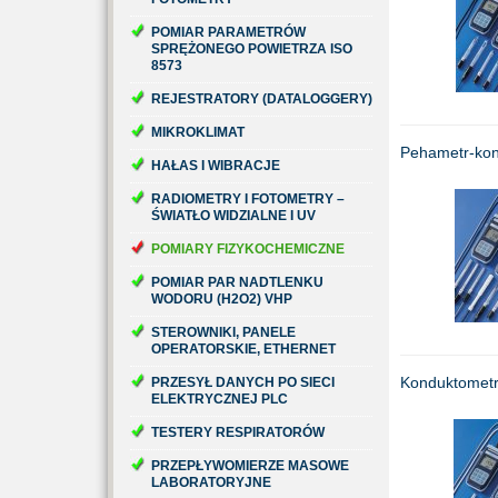
POMIAR PARAMETRÓW
SPRĘŻONEGO POWIETRZA ISO
8573
REJESTRATORY (DATALOGGERY)
MIKROKLIMAT
Pehametr-ko
HAŁAS I WIBRACJE
RADIOMETRY I FOTOMETRY –
ŚWIATŁO WIDZIALNE I UV
POMIARY FIZYKOCHEMICZNE
POMIAR PAR NADTLENKU
WODORU (H2O2) VHP
STEROWNIKI, PANELE
OPERATORSKIE, ETHERNET
Konduktomet
PRZESYŁ DANYCH PO SIECI
ELEKTRYCZNEJ PLC
TESTERY RESPIRATORÓW
PRZEPŁYWOMIERZE MASOWE
LABORATORYJNE