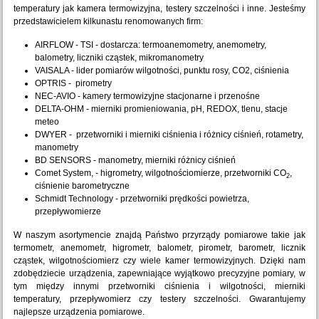
temperatury jak kamera termowizyjna, testery szczelności i inne. Jesteśmy
przedstawicielem kilkunastu renomowanych firm:
AIRFLOW - TSI - dostarcza:
termoanemometry
, anemometry,
balometry, liczniki cząstek, mikromanometry
VAISALA - lider pomiarów wilgotności, punktu rosy, CO2, ciśnienia
OPTRIS - pirometry
NEC-AVIO - kamery termowizyjne stacjonarne i przenośne
DELTA-OHM - mierniki promieniowania, pH, REDOX, tlenu, stacje
meteo
DWYER - przetworniki i mierniki ciśnienia i różnicy ciśnień, rotametry,
manometry
BD SENSORS - manometry, mierniki różnicy ciśnień
Comet System, - higrometry, wilgotnościomierze, przetworniki CO
,
2
ciśnienie barometryczne
Schmidt Technology - przetworniki prędkości powietrza,
przepływomierze
W naszym asortymencie znajdą Państwo przyrządy pomiarowe takie jak
termometr, anemometr, higrometr, balometr, pirometr, barometr, licznik
cząstek,
wilgotnościomierz
czy wiele kamer termowizyjnych. Dzięki nam
zdobędziecie urządzenia, zapewniające wyjątkowo precyzyjne pomiary, w
tym między innymi
przetworniki ciśnienia
i wilgotności, mierniki
temperatury, przepływomierz czy testery szczelności. Gwarantujemy
najlepsze urządzenia pomiarowe.