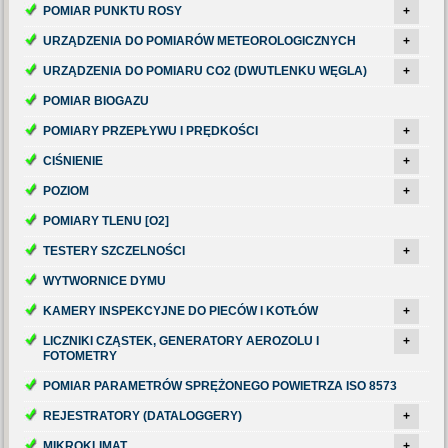
POMIAR PUNKTU ROSY
+
URZĄDZENIA DO POMIARÓW METEOROLOGICZNYCH
+
URZĄDZENIA DO POMIARU CO2 (DWUTLENKU WĘGLA)
+
POMIAR BIOGAZU
POMIARY PRZEPŁYWU I PRĘDKOŚCI
+
CIŚNIENIE
+
POZIOM
+
POMIARY TLENU [O2]
TESTERY SZCZELNOŚCI
+
WYTWORNICE DYMU
KAMERY INSPEKCYJNE DO PIECÓW I KOTŁÓW
+
LICZNIKI CZĄSTEK, GENERATORY AEROZOLU I
+
FOTOMETRY
POMIAR PARAMETRÓW SPRĘŻONEGO POWIETRZA ISO 8573
REJESTRATORY (DATALOGGERY)
+
MIKROKLIMAT
+