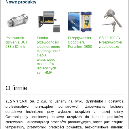
Nowe
produkty
Przetwornik
Pomiar
Przepływomier
SS 23.700 Ex
ciśnienia DCT
przewodności
z dopplera
Przepływomier
533 z IO-link
cieplnej, oporu
Portaflow D650
z do biogazu
cieplnego oraz
ciepła
właściwego
materiałów
izolacyjnych
serii HMF
O firmie
TEST-THERM Sp. z o.o.
to uznany na rynku dystrybutor i dostawca
profesjonalnych przyrządów pomiarowych. Zapewniamy fachowe
doradztwo techniczne przy wyborze urządzeń z naszej oferty.
Gwarantujemy terminową dostawę urządzeń do kontroli, pomiarów,
sterowania i automatyzacji procesów produkcyjnych, takich jak: czujniki
temperatury, przetworniki prędkości powietrza, bezkontaktowe mierniki