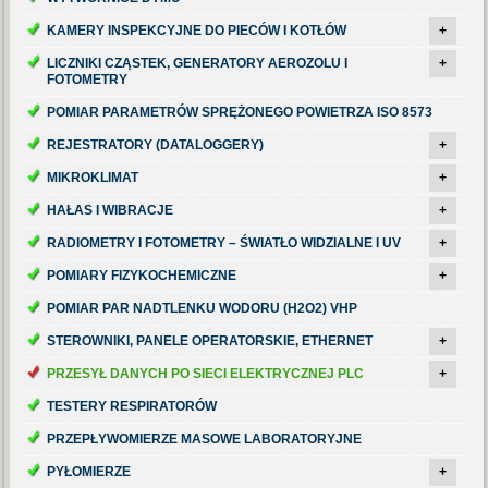
KAMERY INSPEKCYJNE DO PIECÓW I KOTŁÓW
+
LICZNIKI CZĄSTEK, GENERATORY AEROZOLU I
+
FOTOMETRY
POMIAR PARAMETRÓW SPRĘŻONEGO POWIETRZA ISO 8573
REJESTRATORY (DATALOGGERY)
+
MIKROKLIMAT
+
HAŁAS I WIBRACJE
+
RADIOMETRY I FOTOMETRY – ŚWIATŁO WIDZIALNE I UV
+
POMIARY FIZYKOCHEMICZNE
+
POMIAR PAR NADTLENKU WODORU (H2O2) VHP
STEROWNIKI, PANELE OPERATORSKIE, ETHERNET
+
PRZESYŁ DANYCH PO SIECI ELEKTRYCZNEJ PLC
+
TESTERY RESPIRATORÓW
PRZEPŁYWOMIERZE MASOWE LABORATORYJNE
PYŁOMIERZE
+