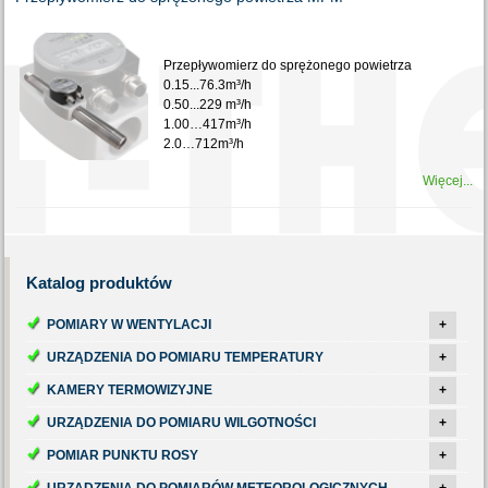
Przepływomierz do sprężonego powietrza
0.15...76.3m³/h
0.50...229 m³/h
1.00…417m³/h
2.0…712m³/h
Więcej...
Katalog
produktów
POMIARY W WENTYLACJI
+
URZĄDZENIA DO POMIARU TEMPERATURY
+
KAMERY TERMOWIZYJNE
+
URZĄDZENIA DO POMIARU WILGOTNOŚCI
+
POMIAR PUNKTU ROSY
+
URZĄDZENIA DO POMIARÓW METEOROLOGICZNYCH
+