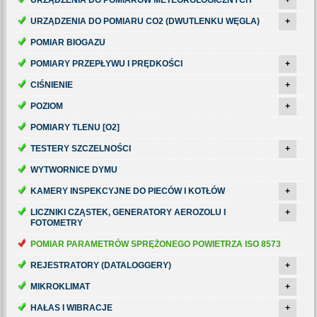
URZĄDZENIA DO POMIARU CO2 (DWUTLENKU WĘGLA)
+
POMIAR BIOGAZU
POMIARY PRZEPŁYWU I PRĘDKOŚCI
+
CIŚNIENIE
+
POZIOM
+
POMIARY TLENU [O2]
TESTERY SZCZELNOŚCI
+
WYTWORNICE DYMU
KAMERY INSPEKCYJNE DO PIECÓW I KOTŁÓW
+
LICZNIKI CZĄSTEK, GENERATORY AEROZOLU I
+
FOTOMETRY
POMIAR PARAMETRÓW SPRĘŻONEGO POWIETRZA ISO 8573
REJESTRATORY (DATALOGGERY)
+
MIKROKLIMAT
+
HAŁAS I WIBRACJE
+