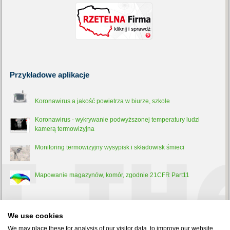
Przykładowe
aplikacje
Koronawirus a jakość powietrza w biurze, szkole
Koronawirus - wykrywanie podwyższonej temperatury ludzi
kamerą termowizyjna
Monitoring termowizyjny wysypisk i składowisk śmieci
Mapowanie magazynów, komór, zgodnie 21CFR Part11
Trochę
teorii
We use cookies
Pirometr - co to jest, jak działa i do czego służy?
We may place these for analysis of our visitor data, to improve our website,