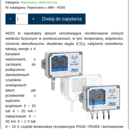
Kategoria:
Rejestratory elektroniczne
Nr katalogowy:
Rejestratory z WiFi - HD50
−
+
Dodaj do zapytania
HD50 to rejestratory danych umożliwiające monitorowanie różnych
wielkości fizycznych w pomieszczeniach, w tym: temperatury, wilgotności,
ciśnienie atmosferyczne, dwutlenku węgla (CO
), natężenie oświetlenia.
2
Istnieją wersje z 4
kanałami
wejściowymi, z
zaciskami, do
podłączenia
standardowych
czujników
analogowych
takich jak
przetworniki z
wyjściem
prądowym 0 ÷ 20
lub 4 ÷ 20 mA i
napięciowym 0 ÷
50 mV, 0 ÷ 1 V lub
0 ÷ 10 V, czujniki temperatury rezystancyjne Pt100 / Pt1000 i termoparowe