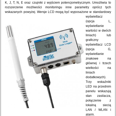
K, J, T, N, E oraz czujniki z wyjściem potencjometrycznym. Umożliwia to
rozszerzenie możliwości monitoringu inne parametry oprócz tych
wskazanych powyżej.
Wersje LCD mogą być wyposażone w standardowy
wyświetlacz
(opcja L,
wyświetlanie
wartości w dwóch
liniach) lub
graficzny
wyświetlacz LCD
(opcja G,
wyświetlanie
znakowe na
głównej i trzech
wielkości na
liniach
dodatkowych).
Trzy wskaźniki
LED na przednim
panelu wskazują
stan zasilacza,
połączenie z
lokalną siecią
LAN / WLAN i
alarm.