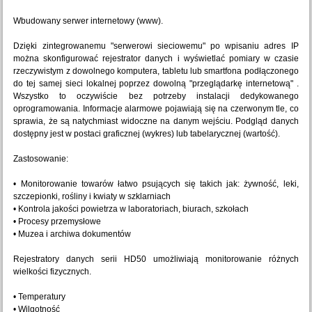
Wbudowany serwer internetowy (www).
Dzięki zintegrowanemu "serwerowi sieciowemu" po wpisaniu adres IP
można skonfigurować rejestrator danych i wyświetlać pomiary w czasie
rzeczywistym z dowolnego komputera, tabletu lub smartfona podłączonego
do tej samej sieci lokalnej poprzez dowolną "przeglądarkę internetową" .
Wszystko to oczywiście bez potrzeby instalacji dedykowanego
oprogramowania. Informacje alarmowe pojawiają się na czerwonym tle, co
sprawia, że ​​są natychmiast widoczne na danym wejściu. Podgląd danych
dostępny jest w postaci graficznej (wykres) lub tabelarycznej (wartość).
Zastosowanie:
• Monitorowanie towarów łatwo psujących się takich jak: żywność, leki,
szczepionki, rośliny i kwiaty w szklarniach
• Kontrola jakości powietrza w laboratoriach, biurach, szkołach
• Procesy przemysłowe
• Muzea i archiwa dokumentów
Rejestratory danych serii HD50 umożliwiają monitorowanie różnych
wielkości fizycznych.
• Temperatury
• Wilgotność