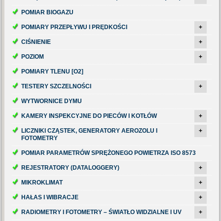
POMIAR BIOGAZU
POMIARY PRZEPŁYWU I PRĘDKOŚCI
+
CIŚNIENIE
+
POZIOM
+
POMIARY TLENU [O2]
TESTERY SZCZELNOŚCI
+
WYTWORNICE DYMU
KAMERY INSPEKCYJNE DO PIECÓW I KOTŁÓW
+
LICZNIKI CZĄSTEK, GENERATORY AEROZOLU I
+
FOTOMETRY
POMIAR PARAMETRÓW SPRĘŻONEGO POWIETRZA ISO 8573
REJESTRATORY (DATALOGGERY)
+
MIKROKLIMAT
+
HAŁAS I WIBRACJE
+
RADIOMETRY I FOTOMETRY – ŚWIATŁO WIDZIALNE I UV
+