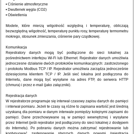
• Ciśnienie atmosferyczne
• Dwutlenek węgla (CO2)
• Oświetlenia
Modele, które mierzą wilgotność względną i temperaturę, obliczają
bezwzględną wilgotność, temperaturę punktu rosy, temperaturę termometru
mokrego, stosunek zmieszania, ciśnienie pary cząstkowej.
Komunikacja
Rejestratory danych mogą być podłączone do sieci lokalnej za
pośrednictwem interfejsu Wi-Fi lub Ethernet. Rejestrator danych umożliwia
jednoczesne działanie dwóch protokołów komunikacyjnych: zastrzeżonego
i protokołu Modbus TCP / IP. Rejestrator umożliwia zarządza jednocześnie
dziesięcioma klientem TCP / IP. Jeśli sieć lokalna jest podłączona do
Internetu, dane mogą być wysyłane na adres FTP, do serwera HTTP
(chmura) i przez e-mail (jako załączniki).
Rejestracja danych
W rejestratorze programuje się interwał czasowy zapisu danych do pamięci
i interwał pomiaru. Jeżeli te czasy są różne to zapisana wartość jest średnią
uzyskaną dla pomiaru w danym interwale pomiędzy kolejnymi zapisami do
pamięci. Dane przechowywane są w pamięci wewnętrznej i wysyłane
przez Internet (jeśli rejestrator jest podłączony do sieci lokalnej z dostępem
do Internetu). Po pobraniu danych można zatrzymać rejestrowanie lub
kontynuować zastępowanie starszych danych nowymi (rejestracja