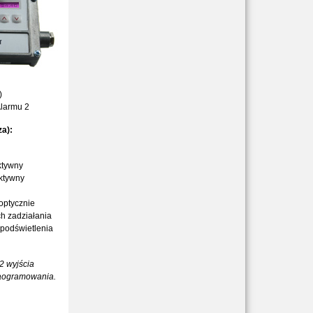
)
Alarmu 2
za):
aktywny
aktywny
optycznie
h zadziałania
 podświetlenia
2 wyjścia
praogramowania.