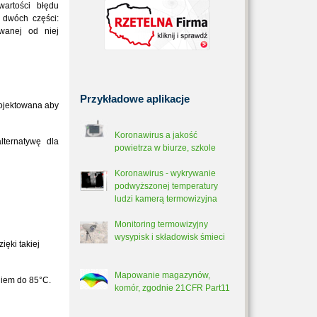
artości błędu
 dwóch części:
wanej od niej
Przykładowe
aplikacje
rojektowana aby
Koronawirus a jakość
lternatywę dla
powietrza w biurze, szkole
Koronawirus - wykrywanie
podwyższonej temperatury
ludzi kamerą termowizyjna
Monitoring termowizyjny
wysypisk i składowisk śmieci
ięki takiej
Mapowanie magazynów,
niem do 85°C.
komór, zgodnie 21CFR Part11