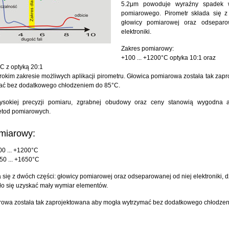
5.2μm powoduje wyraźny spadek w
pomiarowego. Pirometr składa się z
głowicy pomiarowej oraz odseparo
elektroniki.
Zakres pomiarowy:
+100 ... +1200°C optyka 10:1 oraz
°C z optyką 20:1
rokim zakresie możliwych aplikacji pirometru. Głowica pomiarowa została tak zap
ać bez dodatkowego chłodzeniem do 85°C.
sokiej precyzji pomiaru, zgrabnej obudowy oraz ceny stanowią wygodna a
etod pomiarowych.
miarowy:
00 ... +1200°C
50 ... +1650°C
 się z dwóch części: głowicy pomiarowej oraz odseparowanej od niej elektroniki, dz
ało się uzyskać mały wymiar elementów.
rowa została tak zaprojektowana aby mogła wytrzymać bez dodatkowego chłodze