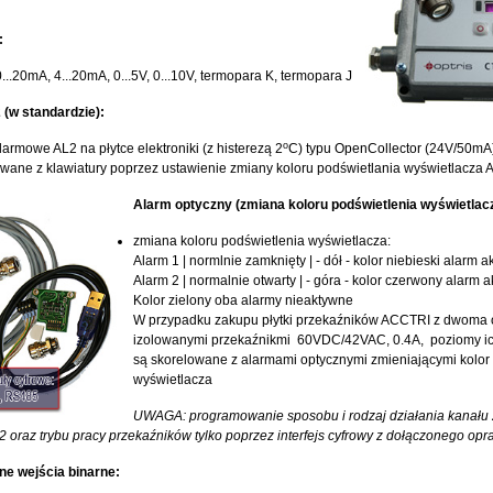
:
0...20mA, 4...20mA, 0...5V, 0...10V, termopara K, termopara J
(w standardzie):
o
larmowe AL2 na płytce elektroniki (z histerezą 2
C) typu OpenCollector (24V/50mA
ane z klawiatury poprzez ustawienie zmiany koloru podświetlania wyświetlacza 
Alarm optyczny (zmiana koloru podświetlenia wyświetlac
zmiana koloru podświetlenia wyświetlacza:
Alarm 1 | normlnie zamknięty | - dół - kolor niebieski alarm 
Alarm 2 | normalnie otwarty | - góra - kolor czerwony alarm 
Kolor zielony oba alarmy nieaktywne
W przypadku zakupu płytki przekaźników ACCTRI z dwoma 
izolowanymi przekaźnikmi 60VDC/42VAC, 0.4A, poziomy ic
są skorelowane z alarmami optycznymi zmieniającymi kolor
wyświetlacza
UWAGA: programowanie sposobu i rodzaj działania kanału 
 oraz trybu pracy przekaźników tylko poprzez interfejs cyfrowy z dołączonego o
e wejścia binarne: