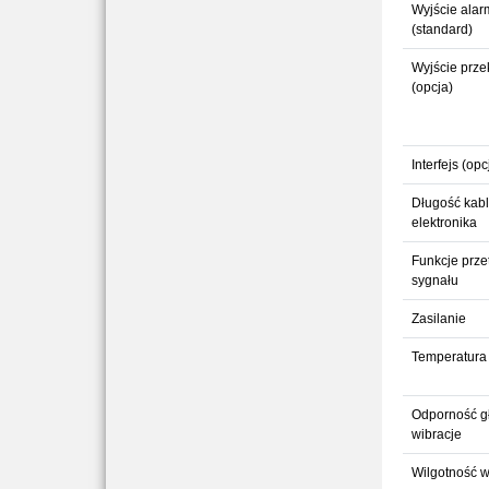
Wyjście ala
(standard)
Wyjście prz
(opcja)
Interfejs (opc
Długość kabl
elektronika
Funkcje prze
sygnału
Zasilanie
Temperatura 
Odporność g
wibracje
Wilgotność 