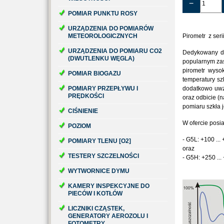
−
POMIAR PUNKTU ROSY
URZĄDZENIA DO POMIARÓW
METEOROLOGICZNYCH
Pirometr z ser
URZĄDZENIA DO POMIARU CO2
Dedykowany do
(DWUTLENKU WĘGLA)
popularnym zas
pirometr wyso
POMIAR BIOGAZU
temperatury sz
POMIARY PRZEPŁYWU I
dodatkowo uwz
PRĘDKOŚCI
oraz odbicie (n
pomiaru szkła j
CIŚNIENIE
W ofercie pos
POZIOM
- G5L: +100 ..
POMIARY TLENU [O2]
oraz
TESTERY SZCZELNOŚCI
- G5H: +250 ..
WYTWORNICE DYMU
KAMERY INSPEKCYJNE DO
PIECÓW I KOTŁÓW
LICZNIKI CZĄSTEK,
GENERATORY AEROZOLU I
FOTOMETRY