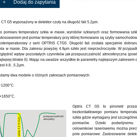
+
Dodaj do zapytania
ii CT G5 wyposażony w detektor czuły na długość fali 5.2µm.
 pomiaru temperatury szkła w masie, wyrobów szklanych oraz formowania szkł
tosowaniem jest pomiar temperatury przy której formowane są szyby samochodo
kotemperaturowy z serii OPTRIS CTG5. Długość fali została specjalnie dobra
kła w masie. Dla zakresu powyżej 4.9µm szkło jest nieprzeźroczyste. W przypad
ględnić wpływ pozostałych czynników jak przepuszczalność atmosferyczna (pow
ajlepiej bliskie 0). Mając na uwadze wszystkie te parametry najlepszym zakresem 
est 4.8...5.2µm.
iadamy dwa modele o różnych zakresach pomiarowych:
. +1200°C
. +1650°C.
Optris CT G5 to pirometr przez
bezkontaktowego pomiaru temperatu
szkła gdzie wymagany jest szczególnie
pomiarów. Dzieki podwójnemu 
celownikowi laserowemu można precyz
pole pomiarowe. Zastosowanie detekt