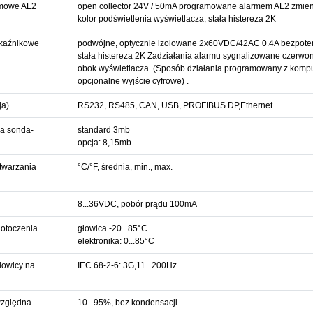
rmowe AL2
open collector 24V / 50mA programowane alarmem AL2 zmie
kolor podświetlenia wyświetlacza, stała histereza 2K
ekaźnikowe
podwójne, optycznie izolowane 2x60VDC/42AC 0.4A bezpote
stała histereza 2K Zadziałania alarmu sygnalizowane czerwo
obok wyświetlacza. (Sposób działania programowany z kompu
opcjonalne wyjście cyfrowe) .
ja)
RS232, RS485, CAN, USB,
PROFIBUS DP,Ethernet
a sonda-
standard 3mb
opcja: 8,15mb
twarzania
°C/°F, średnia, min., max.
8...36VDC, pobór prądu 100mA
otoczenia
głowica -20...85°C
elektronika: 0...85°C
łowicy na
IEC 68-2-6: 3G,11...200Hz
względna
10...95%, bez kondensacji