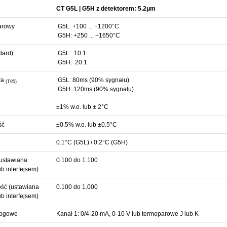
CT G5L | G5H z detektorem: 5.2μm
arowy
G5L: +100 ... +1200°C
G5H: +250 ... +1650°C
dard)
G5L: 10:1
G5H: 20:1
wa
G5L: 80ms (90% sygnału)
(T95)
G5H: 120ms (90% sygnału)
±1% w.o. lub ± 2°C
ść
±0.5% w.o. lub ±0.5°C
0.1°C (G5L) / 0.2°C (G5H)
ustawiana
0.100 do 1.100
b interfejsem)
ść (ustawiana
0.100 do 1.000
b interfejsem)
logowe
Kanał 1: 0/4-20 mA, 0-10 V lub termoparowe J lub K