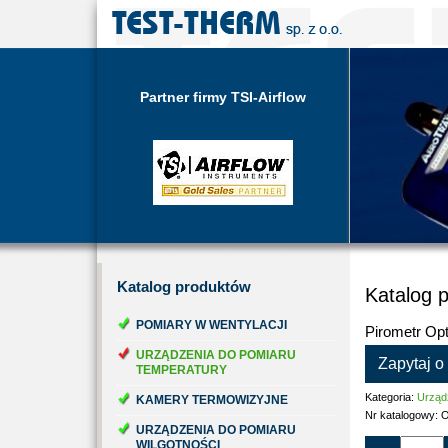
Partner firmy TSI-Airflow
Katalog
produktów
Katalog 
POMIARY W WENTYLACJI
Pirometr Op
URZĄDZENIA DO POMIARU
Zapytaj o
TEMPERATURY
Kategoria:
Urząd
KAMERY TERMOWIZYJNE
Nr katalogowy:
O
URZĄDZENIA DO POMIARU
WILGOTNOŚCI