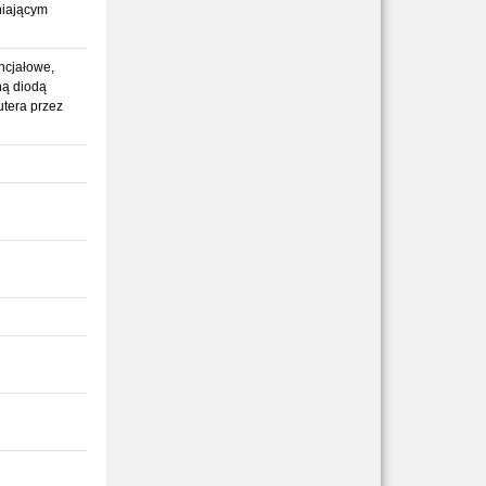
niającym
ncjałowe,
ną diodą
tera przez