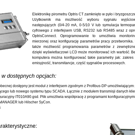
Elektronikę pirometru Optris CT zamknięto w pyło i bryzgoszcz
Użytkownik ma możliwość wyboru sygnału wyjścio
następujących (0/4-20 mA, 0-5/10 V lub symulacja termopar
cyfrowego z interfejsem USB, RS232 lub RS485 wraz z o
OptrisConnect. Oprogramowanie to umożliwia monitorin
mierzonej oraz konfigurację parametrów pracy przetwornika
także możliwość programowania parametrów z zewnętrzne
dzięki wyświetlaczowi LCD może monitorować ich wartość. B
komputera można konfigurować takie parametry jak: zakres 
emisyjność, transmitancje, część sygnałów procesowych.
 dostępnych opcjach:
obecnej dostępny jest moduł z interfejsem zgodnym z Profibus-DP umożliwiającym 
jącego lub nowego systemu typu SCADA. Łącznie z modułem transmisji danych klie
iguracyjny IT010A90.gsd. Plik umożliwia współpracę z programami konfiguracyjnymi
MANAGER lub Hilscher SyCon.
S
rakterystyczne: