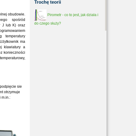
Trochę
teorii
elnej obudowie.
Pirometr - co to jest, jak działa i
wego spośród
do czego służy?
 J lub K) oraz
programowaniem
g temperatury
. Użytkownik ma
j klawiatury a
ez konieczności
temperaturowy,
podpięcie sie
nt otrzymuje
 m.in.: