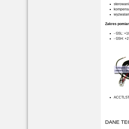
sterowani
kompensa
wyzwalani
Zakres pomiar
- G5L: +1
- G5H: +2
ACCTLST -
DANE TE