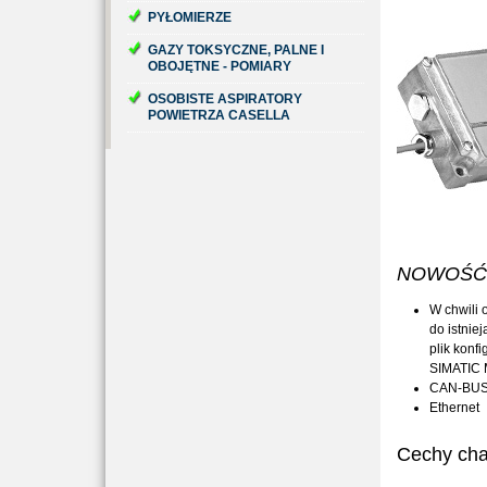
PYŁOMIERZE
GAZY TOKSYCZNE, PALNE I
OBOJĘTNE - POMIARY
OSOBISTE ASPIRATORY
POWIETRZA CASELLA
NOWOŚĆ w
W chwili 
do istnie
plik konf
SIMATIC 
CAN-BU
Ethernet
Cechy cha