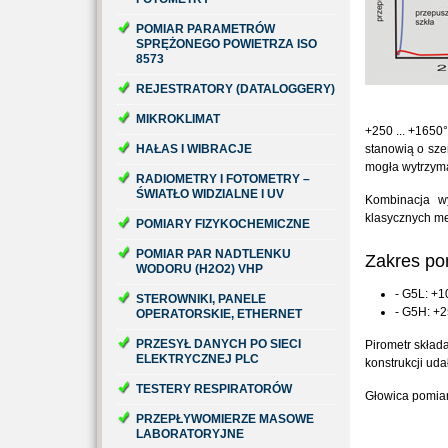
POMIAR PARAMETRÓW
SPRĘŻONEGO POWIETRZA ISO
8573
REJESTRATORY (DATALOGGERY)
MIKROKLIMAT
+250 ... +1650
HAŁAS I WIBRACJE
stanowią o sze
mogła wytrzym
RADIOMETRY I FOTOMETRY –
ŚWIATŁO WIDZIALNE I UV
Kombinacja wy
klasycznych m
POMIARY FIZYKOCHEMICZNE
POMIAR PAR NADTLENKU
Zakres po
WODORU (H2O2) VHP
- G5L: +1
STEROWNIKI, PANELE
- G5H: +2
OPERATORSKIE, ETHERNET
PRZESYŁ DANYCH PO SIECI
Pirometr składa
ELEKTRYCZNEJ PLC
konstrukcji ud
TESTERY RESPIRATORÓW
Głowica pomia
PRZEPŁYWOMIERZE MASOWE
LABORATORYJNE