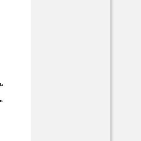
la
ru