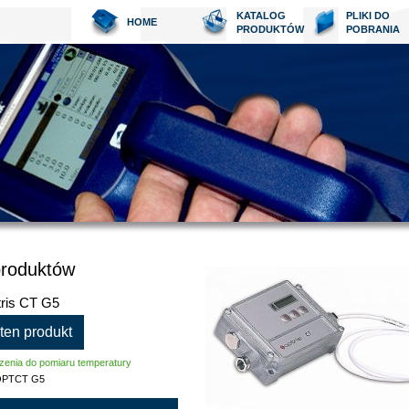
KATALOG
PLIKI DO
HOME
PRODUKTÓW
POBRANIA
produktów
tris CT G5
 ten produkt
zenia do pomiaru temperatury
PTCT G5