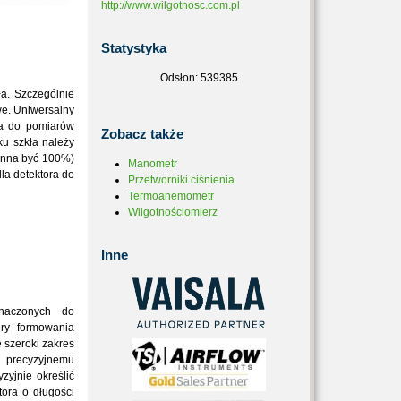
http://www.wilgotnosc.com.pl
Statystyka
Odsłon: 539385
a. Szczególnie
we. Uniwersalny
na do pomiarów
Zobacz
także
ku szkła należy
inna być 100%)
Manometr
dla detektora do
Przetworniki ciśnienia
Termoanemometr
Wilgotnościomierz
Inne
naczonych do
ry formowania
 szeroki zakres
precyzyjnemu
yjnie określić
ora o długości