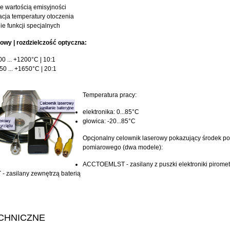
e wartością emisyjności
cja temperatury otoczenia
e funkcji specjalnych
owy | rozdzielczość optyczna:
00 ... +1200°C | 10:1
50 ... +1650°C | 20:1
Temperatura pracy:
elektronika: 0...85°C
głowica: -20...85°C
Opcjonalny celownik laserowy pokazujący środek po
pomiarowego (dwa modele):
ACCTOEMLST - zasilany z puszki elektroniki piromet
 zasilany zewnętrzą baterią
CHNICZNE