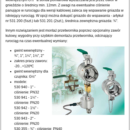
wewnętrznym G½" a sonda pomiarowa wpuszczana jest przez otwór w
gnieździe o średnicy min. 12mm. Z uwagi na ewentualne ciśnienie
panujące w rurociągu dla wersji kablowej zaleca się wspawanie gniazda w
istniejący rurociąg. W opcji można dokupić gniazdo do wspawania - artykuł
nr 531 200 (5szt.) lub 531 201 (2szt.), średnica zewnętrzna gniazda: ¾".
Innym rozwiązaniem jest montaż przetwornika poprzez opcjonalny zawór
kulowy, wygodny przy szybkim demontażu przetwornika, odcinający
rurociąg na czas ewentualnej wymiany:
gwint wewnętrzny -
¾", 1", 1¼", 1½", 2"
zakres pracy zaworu:
-20...+120ºC
gwint wewnętrzny dla
czujnika: G½"
modele:
530 940 - 1" -
ciśnienie: PN32
530 941 - 1¼" -
ciśnienie: PN20
530 942 - 1½" -
ciśnienie: PN20
530 943 - 2" -
ciśnienie: PN20
530 355 - ¾" - ciśnienie: PN40