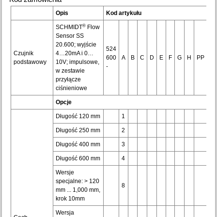
Opis
Kod artykułu
®
SCHMIDT
Flow
Sensor SS
20.600; wyjście
524
Czujnik
4…20mA i 0…
600
A
B
C
D
E
F
G
H
PP
podstawowy
10V; impulsowe,
-
w zestawie
przyłącze
ciśnieniowe
Opcje
Długość 120 mm
1
Długość 250 mm
2
Długość 400 mm
3
Długość 600 mm
4
Wersje
specjalne: > 120
8
mm ... 1,000 mm,
krok 10mm
Wersja