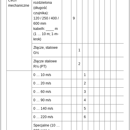
Cech
rozdzielona
mechaniczne
(długość
czujnika):
120 / 250 / 400 /
9
600 mm
kabelh: ____ m
(1 … 10 m; 1-m-
krok)
Złącze, stalowe
1
G½
Złącze stalowe
2
R½ (PT)
0 … 10 m/s
1
0 … 20 m/s
2
0 … 60 m/s
3
0 … 90 m/s
4
0 … 140 m/s
5
0 … 220 m/s
6
Specjalne (10 …