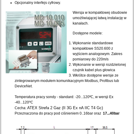
Opcjonalny interfejs cyfrowy.
Wersja w kompaktowej obudowie
umożliwiającej łatwą instalację w
kanałach.
Dostępne modele:
Wykonanie standardowe
kompaktowe SS20.600 z
wyjściem analogowym. Zakres
pomiarowy do 220m/s
Wykonanie w wersji rozdzielonej
czujnik kabel plus głowica
Wkrótce dostępne wersje ze
zintegrowanym modułem komunikacyjnym Modbus, Profibus lub
DeviceNet.
Temperatura pracy sondy - standard: -20...120ºC, w wersji Ex
o
-40...120
C
ATEX Strefa 2 Gaz (II 3G Ex nA IIC T4 Gc)
Cecha:
Przeznaczona do pracy pod ciśnieniem 0..16bar oraz
17...40bar