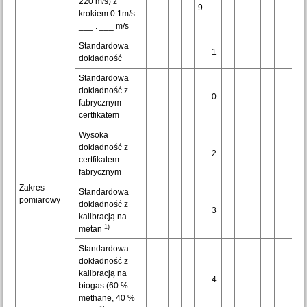
220 m/s) z
9
krokiem 0.1m/s:
___ . ___ m/s
Standardowa
1
dokładność
Standardowa
dokładność z
0
fabrycznym
certfikatem
Wysoka
dokładność z
2
certfikatem
fabrycznym
Zakres
Standardowa
pomiarowy
dokładność z
3
kalibracją na
1)
metan
Standardowa
dokładność z
kalibracją na
4
biogas (60 %
methane, 40 %