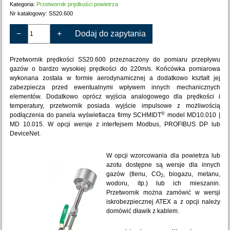
Kategoria:
Przetwornik prędkości powietrza
Nr katalogowy:
SS20.600
−
+
Dodaj do zapytania
Przetwornik prędkości SS20.600 przeznaczony do pomiaru przepływu
gazów o bardzo wysokiej prędkości do 220m/s. Końcówka pomiarowa
wykonana została w formie aerodynamicznej a dodatkowo kształt jej
zabezpiecza przed ewentualnymi wpływem innych mechanicznych
elementów. Dodatkowo oprócz wyjścia analogowego dla prędkości i
temperatury, przetwornik posiada wyjście impulsowe z możliwością
®
podłączenia do panela wyświetlacza firmy SCHMIDT
model MD10.010 |
MD 10.015. W opcji wersje z interfejsem Modbus, PROFIBUS DP lub
DeviceNet.
W opcji wzorcowania dla powietrza lub
azotu dostępne są wersje dla innych
gazów (tlenu, CO
, biogazu, metanu,
2
wodoru, itp.) lub ich mieszanin.
Przetwornik można zamówić w wersji
iskrobezpiecznej ATEX a z opcji należy
domówić dławik z kablem.