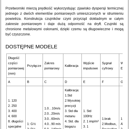
Przetworniki mierzą prędkość wykorzystując zjawisko dyspersji termicznej
jednego z dwóch elementów pomiarowych umieszczonych w strumieniu
powietrza. Konstrukcja czujników czyni przyrząd dokładnym w całym
zakresie pomiarowym i daje dużą odporność na dryft. Czujniki są
chronione metalowymi osłonami, dzięki czemu są długowieczne i mogą
być czyszczone.
DOSTĘPNE MODELE
Długość
części
Zakres
Wyjście
Sygnał
Wersj
Przyłącze
Kalibracja
pomiarowej
pomiarowy
impulsowe
cyfrowy
Ex
(mm)
A
B
C
D
E
F
G
Kalibracja:
1.Std
1. 120
2.Wysokiej
2. 250
precyzji
1.0…10m/s
3. 400
3. Std dla
1. Std
2.0...20m/s
4. 600
metanu
100Hz
3.0...60m/s
1.brak
1.bez
8. długości
4. Std. dla
2. 1 imp/m³
1: G½
4.0...90 m/s
2.Modbus,
ATEX
specjalne
biogazu
3. 1