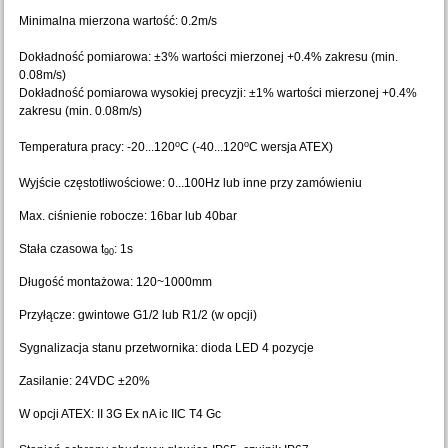
Minimalna mierzona wartość: 0.2m/s
Dokładność pomiarowa: ±3% wartości mierzonej +0.4% zakresu (min.
0.08m/s)
Dokładność pomiarowa wysokiej precyzji: ±1% wartości mierzonej +0.4%
zakresu (min. 0.08m/s)
o
o
Temperatura pracy: -20...120
C (-40...120
C wersja ATEX)
Wyjście częstotliwościowe: 0...100Hz lub inne przy zamówieniu
Max. ciśnienie robocze: 16bar lub 40bar
Stała czasowa t
: 1s
90
Długość montażowa: 120~1000mm
Przyłącze: gwintowe G1/2 lub R1/2 (w opcji)
Sygnalizacja stanu przetwornika: dioda LED 4 pozycje
Zasilanie: 24VDC ±20%
W opcji ATEX: II 3G Ex nA ic IIC T4 Gc