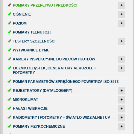
POMIARY PRZEPŁYWU I PRĘDKOŚCI
+
CIŚNIENIE
+
POZIOM
+
POMIARY TLENU [O2]
TESTERY SZCZELNOŚCI
+
WYTWORNICE DYMU
KAMERY INSPEKCYJNE DO PIECÓW I KOTŁÓW
+
LICZNIKI CZĄSTEK, GENERATORY AEROZOLU I
+
FOTOMETRY
POMIAR PARAMETRÓW SPRĘŻONEGO POWIETRZA ISO 8573
REJESTRATORY (DATALOGGERY)
+
MIKROKLIMAT
+
HAŁAS I WIBRACJE
+
RADIOMETRY I FOTOMETRY – ŚWIATŁO WIDZIALNE I UV
+
POMIARY FIZYKOCHEMICZNE
+