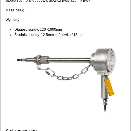
Stopień ochrony obudowy: głowica IP65, czujnik IP67
Masa: 500g
Wymiary:
Długość sondy: 120~1000mm
Średnica sondy: 12.5mm końcówka / 15mm
Kod zamówienia