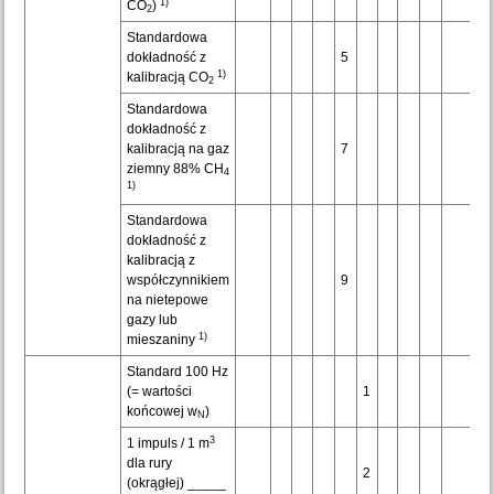
1)
CO
)
2
Standardowa
dokładność z
5
1)
kalibracją CO
2
Standardowa
dokładność z
kalibracją na gaz
7
ziemny 88% CH
4
1)
Standardowa
dokładność z
kalibracją z
współczynnikiem
9
na nietepowe
gazy lub
1)
mieszaniny
Standard 100 Hz
(= wartości
1
końcowej w
)
N
3
1 impuls / 1 m
dla rury
2
(okrągłej) _____