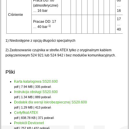
Praca DD: 00
00
(atmosferyczne)
…
… 16 bar
16
Ciśnienie
17
Pracae DD: 17
…
1)
… 40 bar
40
1) Niedostępne z opcją długości specjalnych
2) Zastosowanie czujnika w strefie ATEX tylko z oryginalnym kablem
połączeniowym 524 921 lub 524 942 i bez modułów komunikacyjnych.
Pliki
Karta katalogowa SS20.600
pdf | 7.94 MB | 335 pobrań
Instrukcja obsługi SS20.600
pdf | 1.34 MB | 889 pobrań
Dodatek dla wersji iskrobezpiecznej SS20.600
pdf | 1.29 MB | 413 pobrań
Certyfikat ATEX
pdf | 838.78 KB | 371 pobrań
Protokół Devicenet
pdf | 757 KB | 432 pobrań