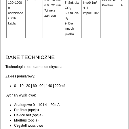
2: R½
5.0...140m/s
DeviceNet,
2.
120~1000
5. Std. dla
imp/0.1m³
6.0...220m/s
Profibus
ATEX
9.
CO
4. 1
2
7.inne z
oddzielone
6. Std. dla
imp/0.01m³
zakresu
/ 3mb
H
2
kabla
9. Dla
innych
gazów
DANE TECHNICZNE
Technologia: termoanemometryczna
Zakres pomiarowy:
0…10 | 20 | 60 | 90 | 140 | 220m/s
Sygnały wyjściowe:
Analogowe 0…10 i 4…20mA
Profibus (opcja)
Device net (opcja)
Modbus (opcja)
Częstotliwościowe