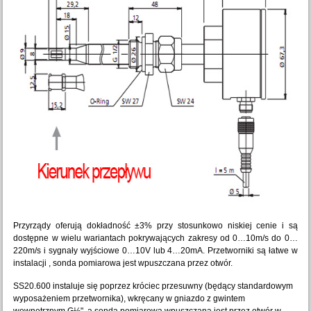
Przyrządy oferują dokładność ±3% przy stosunkowo niskiej cenie i są
dostępne w wielu wariantach pokrywających zakresy od 0…10m/s do 0…
220m/s i sygnały wyjściowe 0…10V lub 4…20mA. Przetworniki są łatwe w
instalacji , sonda pomiarowa jest wpuszczana przez otwór.
SS20.600 instaluje się poprzez króciec przesuwny (będący standardowym
wyposażeniem przetwornika), wkręcany w gniazdo z gwintem