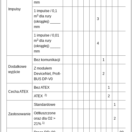
mm
Impulsy
1 impulse / 0,1
3
m
dla rury
3
(okrągłej) _____
mm
1 impulse / 0,01
3
m
dla rury
4
(okrągłej) _____
mm
Bez komunikacji
1
Dodatkowe
Z modułem
wyjście
DeviceNet, Profi-
2
BUS DP-V0
Bez ATEX
1
Cecha ATEX
2)
ATEX
2
Standardowe
1
Odtłuszczone
Zastosowanie
oraz dla O2 >
2
1)
21%