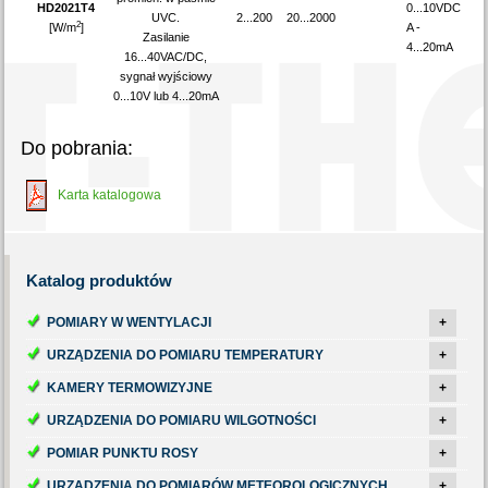
HD2021T4
0...10VDC
UVC.
2...200
20...2000
2
[W/m
]
A -
Zasilanie
4...20mA
16...40VAC/DC,
sygnał wyjściowy
0...10V lub 4...20mA
Do pobrania:
Karta katalogowa
Katalog
produktów
POMIARY W WENTYLACJI
+
URZĄDZENIA DO POMIARU TEMPERATURY
+
KAMERY TERMOWIZYJNE
+
URZĄDZENIA DO POMIARU WILGOTNOŚCI
+
POMIAR PUNKTU ROSY
+
URZĄDZENIA DO POMIARÓW METEOROLOGICZNYCH
+