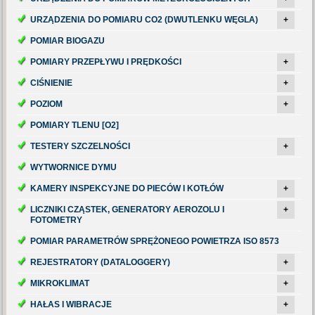
URZĄDZENIA DO POMIARU CO2 (DWUTLENKU WĘGLA)
+
POMIAR BIOGAZU
POMIARY PRZEPŁYWU I PRĘDKOŚCI
+
CIŚNIENIE
+
POZIOM
+
POMIARY TLENU [O2]
TESTERY SZCZELNOŚCI
+
WYTWORNICE DYMU
KAMERY INSPEKCYJNE DO PIECÓW I KOTŁÓW
+
LICZNIKI CZĄSTEK, GENERATORY AEROZOLU I
+
FOTOMETRY
POMIAR PARAMETRÓW SPRĘŻONEGO POWIETRZA ISO 8573
REJESTRATORY (DATALOGGERY)
+
MIKROKLIMAT
+
HAŁAS I WIBRACJE
+