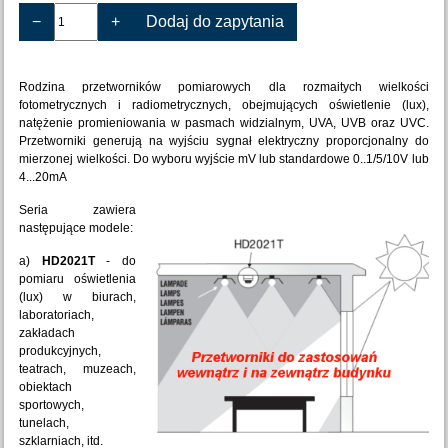
−
+
Dodaj do zapytania
Rodzina przetworników pomiarowych dla rozmaitych wielkości
fotometrycznych i radiometrycznych, obejmujących oświetlenie (lux),
natężenie promieniowania w pasmach widzialnym, UVA, UVB oraz UVC.
Przetworniki generują na wyjściu sygnał elektryczny proporcjonalny do
mierzonej wielkości. Do wyboru wyjście mV lub standardowe 0..1/5/10V lub
4...20mA
Seria zawiera
następujące modele:
a)
HD2021T
- do
pomiaru oświetlenia
(lux) w biurach,
laboratoriach,
zakładach
produkcyjnych,
teatrach, muzeach,
obiektach
sportowych,
tunelach,
szklarniach, itd.