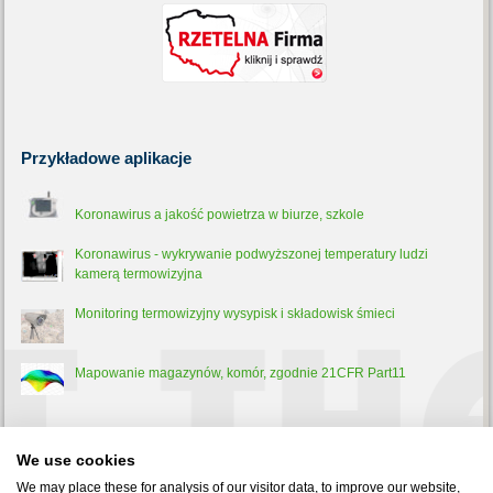
Przykładowe
aplikacje
Koronawirus a jakość powietrza w biurze, szkole
Koronawirus - wykrywanie podwyższonej temperatury ludzi
kamerą termowizyjna
Monitoring termowizyjny wysypisk i składowisk śmieci
Mapowanie magazynów, komór, zgodnie 21CFR Part11
Trochę
teorii
We use cookies
Pirometr - co to jest, jak działa i do czego służy?
We may place these for analysis of our visitor data, to improve our website,