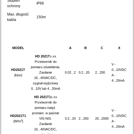
Stopień
IP66
ochrony
Max. długość
150m
kabla
MODEL
A
B
C
X
HD 2021T
x.xx
Przetwornik do
V -
pomiaru oświetlenia.
HD2021T
0...10VDC
Zasilanie
0.02...2
0.2...20
2...200
[klux]
A -
16...40VAC/DC,
4...20mA
sygnał wyjściowy
0...10V lub 4...20mA
HD 2021T1
x.xx
Przetwornik do
pomiaru natęż.
V -
promien. w paśmie
HD2021T1
0...10VDC
VIS-NIS.
0.2...20
2...200
20...2000
2
[W/m
]
A -
Zasilanie
4...20mA
16...40VAC/DC,