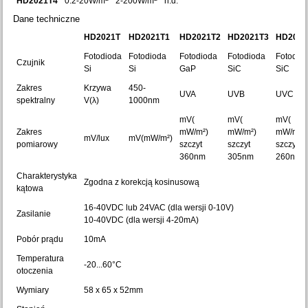
HD2021T4
0.2-20W/m
2-200W/m
n.d.
Dane techniczne
HD2021T
HD2021T1
HD2021T2
HD2021T3
HD2021
Fotodioda
Fotodioda
Fotodioda
Fotodioda
Fotodio
Czujnik
Si
Si
GaP
SiC
SiC
Zakres
Krzywa
450-
UVA
UVB
UVC
spektralny
V(λ)
1000nm
mV(
mV(
mV(
Zakres
mW/m²)
mW/m²)
mW/m²)
mV/lux
mV(mW/m²)
pomiarowy
szczyt
szczyt
szczyt
360nm
305nm
260nm
Charakterystyka
Zgodna z korekcją kosinusową
kątowa
16-40VDC lub 24VAC (dla wersji 0-10V)
Zasilanie
10-40VDC (dla wersji 4-20mA)
Pobór prądu
10mA
Temperatura
-20...60°C
otoczenia
Wymiary
58 x 65 x 52mm