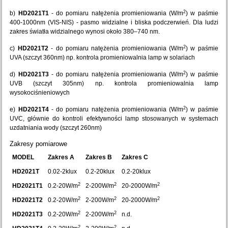
2
b)
HD2021T1
- do pomiaru natężenia promieniowania (W/m
) w paśmie
400-1000nm (VIS-NIS) - pasmo widzialne i bliska podczerwień. Dla ludzi
zakres światła widzialnego wynosi około 380–740 nm.
2
c)
HD2021T2
- do pomiaru natężenia promieniowania (W/m
) w paśmie
UVA (szczyt 360nm) np. kontrola promieniowalnia lamp w solariach
2
d)
HD2021T3
- do pomiaru natężenia promieniowania (W/m
) w paśmie
UVB (szczyt 305nm) np. kontrola promieniowalnia lamp
wysokociśnieniowych
2
e)
HD2021T4
- do pomiaru natężenia promieniowania (W/m
) w paśmie
UVC, głównie do kontroli efektywności lamp stosowanych w systemach
uzdatniania wody (szczyt 260nm)
Zakresy pomiarowe
MODEL
Zakres A
Zakres B
Zakres C
HD2021T
0.02-2klux
0.2-20klux
0.2-20klux
2
2
2
HD2021T1
0.2-20W/m
2-200W/m
20-2000W/m
2
2
2
HD2021T2
0.2-20W/m
2-200W/m
20-2000W/m
2
2
HD2021T3
0.2-20W/m
2-200W/m
n.d.
2
2