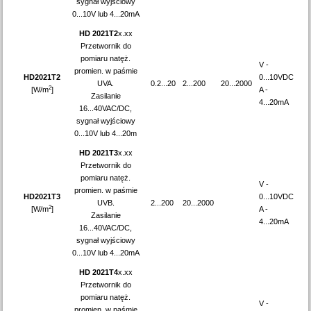
sygnał wyjściowy
0...10V lub 4...20mA
HD 2021T2
x.xx
Przetwornik do
pomiaru natęż.
V -
promien. w paśmie
HD2021T2
0...10VDC
UVA.
0.2...20
2...200
20...2000
2
[W/m
]
A -
Zasilanie
4...20mA
16...40VAC/DC,
sygnał wyjściowy
0...10V lub 4...20m
HD 2021T3
x.xx
Przetwornik do
pomiaru natęż.
V -
promien. w paśmie
HD2021T3
0...10VDC
UVB.
2...200
20...2000
2
[W/m
]
A -
Zasilanie
4...20mA
16...40VAC/DC,
sygnał wyjściowy
0...10V lub 4...20mA
HD 2021T4
x.xx
Przetwornik do
pomiaru natęż.
V -
promien. w paśmie