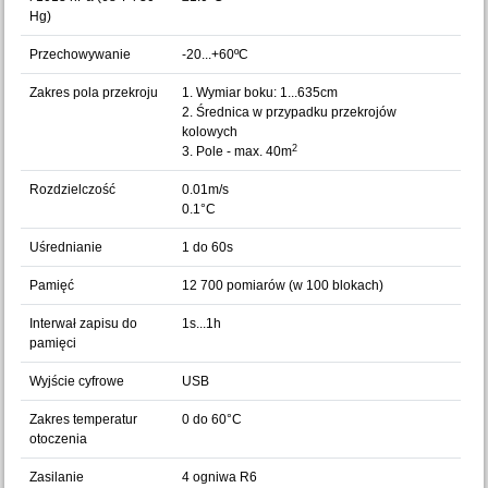
Hg)
Przechowywanie
-20...+60ºC
Zakres pola przekroju
1. Wymiar boku: 1...635cm
2. Średnica w przypadku przekrojów
kolowych
2
3. Pole - max. 40m
Rozdzielczość
0.01m/s
0.1°C
Uśrednianie
1 do 60s
Pamięć
12 700 pomiarów (w 100 blokach)
Interwał zapisu do
1s...1h
pamięci
Wyjście cyfrowe
USB
Zakres temperatur
0 do 60°C
otoczenia
Zasilanie
4 ogniwa R6