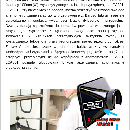
średnicy 100mm (4"), wykorzystywanych w takich przyrządach jak LCA301,
LCA501. Przy niewielkich nakładach, można roszerzyć możliwości swojego
anemometru zamieniając go w przepływomierz. Bardzo łatwym staje się
sprawdzanie i regulacja wydajności kratek, dyfuzorów i przepustnic.
Dzwony nadają się zarówno do pomiarów powietrza wtłaczanego jak i
zasysanego. Wykonane z wysokoudarowego ABS nadają się do
stosowania w warunkach przemysłowych. Wszystkie zwony są
wystarczająco lekkie dla pracy jednoręcznej nawet przez długi okres.
Zestaw A jest dostarczany w ochronnej torbie wraz z wytrzymałymi
wodoodpornymi wykresami służącymi do konwersji prędkości na natężenie
przepływu przydającymi się do współpracy z anemometrem LCA301.
LCA501 posiada wbudowaną funkcję przeliczającą automatycznie
prędkość na strumień.