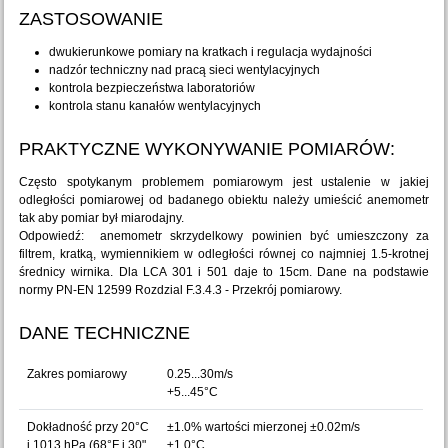
ZASTOSOWANIE
dwukierunkowe pomiary na kratkach i regulacja wydajności
nadzór techniczny nad pracą sieci wentylacyjnych
kontrola bezpieczeństwa laboratoriów
kontrola stanu kanałów wentylacyjnych
PRAKTYCZNE WYKONYWANIE POMIARÓW:
Często spotykanym problemem pomiarowym jest ustalenie w jakiej
odległości pomiarowej od badanego obiektu należy umieścić anemometr
tak aby pomiar był miarodajny.
Odpowiedź: anemometr skrzydelkowy powinien być umieszczony za
filtrem, kratką, wymiennikiem w odległości równej co najmniej 1.5-krotnej
średnicy wirnika. Dla LCA 301 i 501 daje to 15cm. Dane na podstawie
normy PN-EN 12599 Rozdzial F.3.4.3 - Przekrój pomiarowy.
DANE TECHNICZNE
Zakres pomiarowy
0.25...30m/s
+5...45°C
Dokładność przy 20°C
±1.0% wartości mierzonej ±0.02m/s
i 1013 hPa (68°F i 30"
±1.0°C