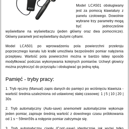
Model LCA501 obsługiwany
jest za pomocą klawiatury z
panelu czołowego. Dowolnie
wybrane trzy parametry mogą
być jednocześnie
wyświetlane na wyświetlaczu (jeden główny oraz dwa pomocnicze).
Główny parametr jest wyświetlany dużymi cyframi.
Model LCA501 po wprowadzeniu pola powierzchni przekroju
poprzecznego kanału lub kratki umożliwia bezpośredni pomiar natężenia
przepływu. Wartość pola powierzchni można w bardzo łatwy sposób
modyfikować podczas wykonywania kolejnych pomiarów. Uchwyt głowicy
można przytroczyć do przyrządu i obsługiwać go jedną ręką.
Pamięć - tryby pracy:
1. Tryb ręczny (Manual) zapis danych do pamięci po wciśnięciu klawisza -
wartość średnia uzależniona od ustawionej stałej czasowej: 1 | 5 | 10 | 20 |
30s
2. Tryb automatyczny (Auto-save) anemometr automatycznie wykonuje
jeden pomiar, zapisuje średnią wartość z dowolnego czasu próbkowania
od 1 s ~ 59min59s a nstępnie pomiar zatrzymuje się.
3. Tryb automatyczny ciągły (Cont.-save) identycznie jak wyżej tylko