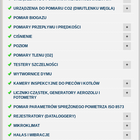
URZĄDZENIA DO POMIARU CO2 (DWUTLENKU WĘGLA)
+
POMIAR BIOGAZU
POMIARY PRZEPŁYWU I PRĘDKOŚCI
+
CIŚNIENIE
+
POZIOM
+
POMIARY TLENU [O2]
TESTERY SZCZELNOŚCI
+
WYTWORNICE DYMU
KAMERY INSPEKCYJNE DO PIECÓW I KOTŁÓW
+
LICZNIKI CZĄSTEK, GENERATORY AEROZOLU I
+
FOTOMETRY
POMIAR PARAMETRÓW SPRĘŻONEGO POWIETRZA ISO 8573
REJESTRATORY (DATALOGGERY)
+
MIKROKLIMAT
+
HAŁAS I WIBRACJE
+