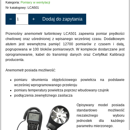
Kategoria:
Pomiary w wentylacji
Nr katalogowy:
LCA501
−
+
Dodaj do zapytania
Przenośny anemometr turbinkowy LCA501 zapewnia pomiar prędkości
chwilowej oraz uśrednionej z wpisanego wcześniej czasu. Dodatkowym
atutem jest wewnętrzna pamięć 12700 pomiarów z czasem i datą,
pogrupowana w 100 bloków pomiarowych. W komplecie dostarczane jest
oprogramowanie, kabel do transmisji danych oraz Certyfikat Kalibracji
producenta.
Anemometr posiada możliwość:
pomiaru strumienia objętościowego powietrza na podstawie
wcześniej wprogramowanego przekroju
pomiaru temperatury powietrza poprzez wbudowany czujnik
podłączenia zewnętrznego zasilacza
Opisywany model posiada
standardowo możliwość
niezależnego wyboru
jednostek dla każdego
parametru mierzonego.