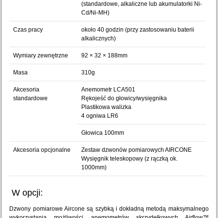
(standardowe, alkaliczne lub akumulatorki Ni-
Cd/Ni-MH)
Czas pracy
około 40 godzin (przy zastosowaniu baterii
alkalicznych)
Wymiary zewnętrzne
92 × 32 × 188mm
Masa
310g
Akcesoria
Anemometr LCA501
standardowe
Rękojeść do głowicy/wysięgnika
Plastikowa walizka
4 ogniwa LR6
Głowica 100mm
Akcesoria opcjonalne
Zestaw dzwonów pomiarowych AIRCONE
Wysięgnik teleskopowy (z rączką ok.
1000mm)
W opcji:
Dzwony pomiarowe Aircone są szybką i dokładną metodą maksymalnego
wykorzystania możliwości anemometrów skrzydełkowych Airflow™