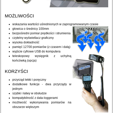
MOŻLIWOŚCI
wskazania wartości uśrednionych w zaprogramowanym czasie
głowica o średnicy 100mm
bezpośredni pomiar prędkości i strumienia
czytelny wyświetlacz graficzny
wysoka dokładność
pamięć 12700 pomiarów (z czasem i datą)
wyjście cyfrowe USB do komputera
teleskopowy wysięgnik z uchylną
końcówką (opcja)
KORZYŚCI
przyrząd lekki i poręczny
dodatkowe funkcje - dwa przyrządy w
jednym
szybki i łatwy w obsłudze
kompatybilność z data-loggerami
możliwość wykonywania pomiarów na
obszarze większym