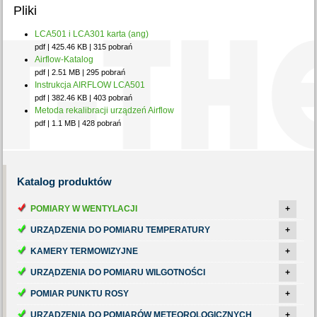
Pliki
LCA501 i LCA301 karta (ang)
pdf | 425.46 KB | 315 pobrań
Airflow-Katalog
pdf | 2.51 MB | 295 pobrań
Instrukcja AIRFLOW LCA501
pdf | 382.46 KB | 403 pobrań
Metoda rekalibracji urządzeń Airflow
pdf | 1.1 MB | 428 pobrań
Katalog
produktów
POMIARY W WENTYLACJI
+
URZĄDZENIA DO POMIARU TEMPERATURY
+
KAMERY TERMOWIZYJNE
+
URZĄDZENIA DO POMIARU WILGOTNOŚCI
+
POMIAR PUNKTU ROSY
+
URZĄDZENIA DO POMIARÓW METEOROLOGICZNYCH
+