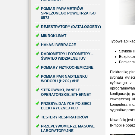
POMIAR PARAMETRÓW
SPRĘŻONEGO POWIETRZA ISO
8573
REJESTRATORY (DATALOGGERY)
MIKROKLIMAT
Typowe aplikac
HAŁAS I WIBRACJE
Szybkie l
RADIOMETRY I FOTOMETRY –
Bezpiecze
ŚWIATŁO WIDZIALNE I UV
Pomiar me
POMIARY FIZYKOCHEMICZNE
Elektronikę pi
POMIAR PAR NADTLENKU
sygnału wyjśc
WODORU (H2O2) VHP
cyfrowego z
oprogramowani
STEROWNIKI, PANELE
konfigurację 
OPERATORSKIE, ETHERNET
zewnętrznej k
PRZESYŁ DANYCH PO SIECI
komputera możn
ELEKTRYCZNEJ PLC
sygnałów proc
TESTERY RESPIRATORÓW
Nowością jest
IRmobile poprz
PRZEPŁYWOMIERZE MASOWE
LABORATORYJNE