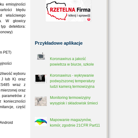
ku emisyjności
rtości błędu
od właściwego
ka. W głowicy
yp detektora:
monowy)
Przykładowe
aplikacje
rm PET)
Koronawirus a jakość
yjności
powietrza w biurze, szkole
ożliwość wyboru
Koronawirus - wykrywanie
 J lub K) oraz
podwyższonej temperatury
RS485 wraz z
ludzi kamerą termowizyjna
mierzonej oraz
a parametrów z
Monitoring termowizyjny
z konieczności
wysypisk i składowisk śmieci
mitancje, część
Mapowanie magazynów,
 Android
komór, zgodnie 21CFR Part11