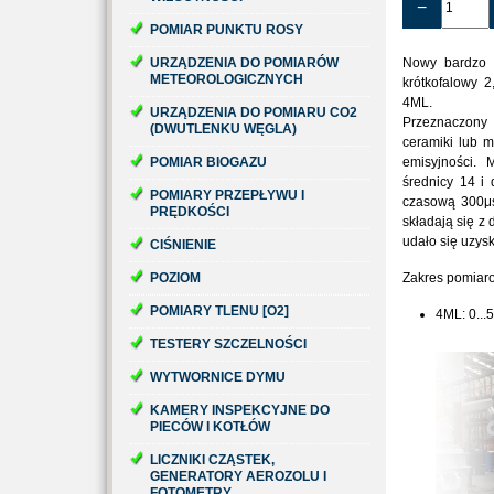
−
POMIAR PUNKTU ROSY
URZĄDZENIA DO POMIARÓW
Nowy bardzo 
METEOROLOGICZNYCH
krótkofalowy
2
4ML.
URZĄDZENIA DO POMIARU CO2
Przeznaczon
(DWUTLENKU WĘGLA)
ceramiki lub m
POMIAR BIOGAZU
emisyjności.
M
średnicy 14 i
POMIARY PRZEPŁYWU I
czasową 300μs
PRĘDKOŚCI
składają się z 
udało się uzys
CIŚNIENIE
POZIOM
Zakres pomiar
POMIARY TLENU [O2]
4ML: 0...5
TESTERY SZCZELNOŚCI
WYTWORNICE DYMU
KAMERY INSPEKCYJNE DO
PIECÓW I KOTŁÓW
LICZNIKI CZĄSTEK,
GENERATORY AEROZOLU I
FOTOMETRY