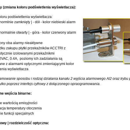
y (zmiana koloru podświetlenia wyświetlacza):
loru podświetlenia wyświetlacza:
normlnie zamknięty | - dół - kolor niebieski alarm
 normalnie otwarty | - góra - kolor czerwony alarm
lony oba alarmy nieaktywne
dku zakupu płytki przekaźników ACCTRI z
tycznie izolowanymi przekaźnikmi
VAC, 0.4A, poziomy ich zadziałania są
ne z alarmami optycznymi zmieniającymi kolor
enia wyświetlacza
owanie sposobu i rodzaj działania kanału 2 wyjścia alarmowego Al2 oraz trybu 
ylko poprzez interfejs cyfrowy z dołączonego opraogramowania.
e wejścia binarne:
e wartością emisyjności
cja temperatury otoczenia
e funkcji specjalnych
owy | rozdzielczość optyczna: