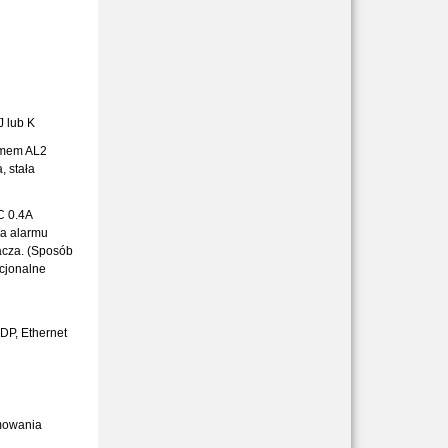
J lub K
rmem AL2
, stała
C 0.4A
ia alarmu
acza. (Sposób
cjonalne
P, Ethernet
amowania