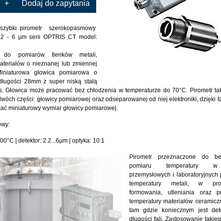
+
Dodaj do zapytania
szybki pirometr szerokopasmowy
,2 - 6 μm
serii OPTRIS CT model:
y do pomiarów
tlenków metali,
ateriałów o nieznanej lub zmiennej
iniaturowa głowica pomiarowa o
 długości 28mm z super niską stałą
. Głowica może pracować bez chłodzenia w temperaturze do 70°C.
Pirometr tak
dwóch części: głowicy pomiarowej oraz odseparowanej od niej elektroniki, dzięki ta
kać miniaturowy wymiar głowicy pomiarowej.
owy:
00°C | detektor: 2.2...6µm | optyka: 10:1
Pirometr przeznaczone do be
pomiaru temperatury w
przemysłowych i laboratoryjnych
temperatury metali, w pr
formowania, utleniania oraz p
temperatury materiałów ceramicz
tam gdzie koniecznym jest dete
długości fali. Zastosowanie takie