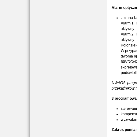
Alarm optyczn
zmiana ko
Alarm 1 | 
aktywny
Alarm 2 |
aktywny
Kolor zie
W przypa
dwoma op
60VDC/42
skorelowa
podświetl
UWAGA: program
przekaźników t
3 programowan
sterowani
kompensa
wyzwalani
Zakres pomiar