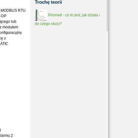
Trochę
teorii
zie MODBUS RTU
Pirometr - co to jest, jak działa i
s-DP
jącego lub
do czego służy?
 z modułem
konfiguracyjny
cę z
MATIC
)
Alarmu 2