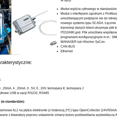
W opcji:
Moduł wyjścia cyfrowego w standard
Moduł z interfejsem zgodnym z Profibu
umożliwiającym podpięcie sie do istnie
nowego systemu typu SCADA. Łącznie
transmisji danych klient otrzymuje plik 
IT010A90.gsd. Plik umożliwia współpra
programami konfiguracyjnymi m.in.: SI
MANAGER lub Hilscher SyCon.
CAN-BUS
Ethernet
rakterystyczne:
:
0...20mA, 4...20mA, 0...5V, 0...10V, termopara K, termopara J
cyfrowe USB w opcji RS232, RS485
(w standardzie):
o
larmowe AL2 na płytce elektroniki (z histerezą 2
C) typu OpenCollector (24V/50mA
ane z klawiatury poprzez ustawienie zmiany koloru podświetlania wyświetlacza 