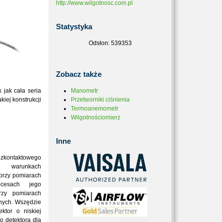
http://www.wilgotnosc.com.pl
Statystyka
Odsłon: 539353
Zobacz
także
 jak cała seria
Manometr
kiej konstrukcji
Przetworniki ciśnienia
Termoanemometr
Wilgotnościomierz
Inne
zkontaktowego
 warunkach
 przy pomiarach
ocesach jego
rzy pomiarach
nych. Wszędzie
ktor o niskiej
go detektora dla