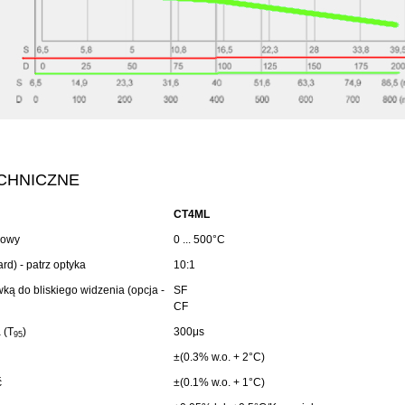
CHNICZNE
CT4ML
rowy
0 ... 500°C
rd) - patrz optyka
10:1
ką do bliskiego widzenia (opcja -
SF
CF
 (T
)
300μs
95
±(0.3% w.o. + 2°C)
ć
±(0.1% w.o. + 1°C)