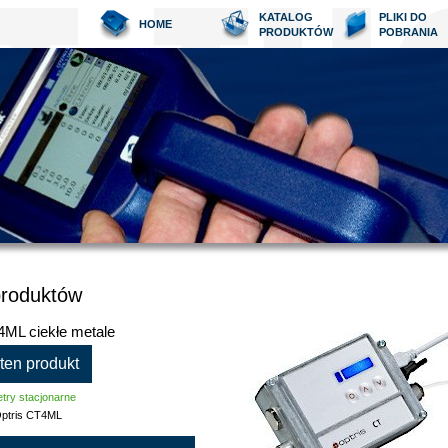
KATALOG
PLIKI DO
HOME
PRODUKTÓW
POBRANIA
produktów
4ML ciekłe metale
 ten produkt
try stacjonarne
ptris CT4ML