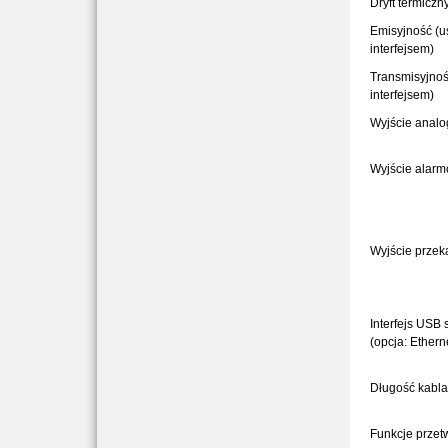
Dryft termiczn
Emisyjność (u
interfejsem)
Transmisyjnoś
interfejsem)
Wyjście anal
Wyjście alarm
Wyjście przek
Interfejs USB 
(opcja: Ether
Długość kabla
Funkcje przet