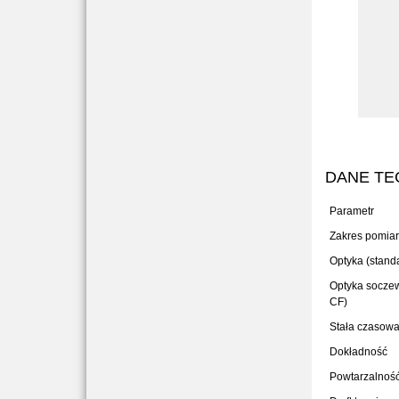
DANE TE
Parametr
Zakres pomia
Optyka (standa
Optyka soczew
CF)
Stała czasowa
Dokładność
Powtarzalnoś