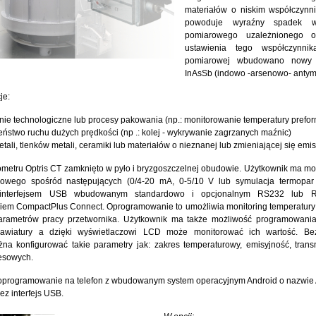
materiałów o niskim współczynni
powoduje wyraźny spadek wa
pomiarowego uzależnionego 
ustawienia tego współczynni
pomiarowej wbudowano nowy t
InAsSb (indowo -arsenowo- anty
je:
inie technologiczne lub procesy pakowania (np.: monitorowanie temperatury prefo
ństwo ruchu dużych prędkości (np .: kolej - wykrywanie zagrzanych maźnic)
tali, tlenków metali, ceramiki lub materiałów o nieznanej lub zmieniającej się emis
rometru Optris CT zamknięto w pyło i bryzgoszczelnej obudowie. Użytkownik ma m
iowego spośród następujących (0/4-20 mA, 0-5/10 V lub symulacja termopar
 interfejsem USB wbudowanym standardowo i opcjonalnym RS232 lub 
em CompactPlus Connect. Oprogramowanie to umożliwia monitoring temperatury 
parametrów pracy przetwornika. Użytkownik ma także możliwość programowani
lawiatury a dzięki wyświetlaczowi LCD może monitorować ich wartość. Be
a konfigurować takie parametry jak: zakres temperaturowy, emisyjność, trans
esowych.
 oprogramowanie na telefon z wbudowanym system operacyjnym Android o nazwie
ez interfejs USB.