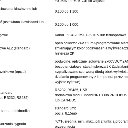
y
±0.05% lub ±0.5°C/K co większe
stawiana klawiszami lub
0.100 do 1.100
ć (ustawiana klawiszami lub
0.100 do 1.000
ogowe
Kanał 1: 0/4-20 mA, 0-5/10 V lub termoparowe 
open collector 24V / 50mA programowane ala
owe AL2 (standard)
zmieniającym kolor podświetlenia wyświetlacza
histereza 2K
podwójne, optycznie izolowane 2x60VDC/42A
bezpotencjałowe, stała histereza 2K Zadziałan
aźnikowe (opcja)
sygnalizowane czerwoną diodą obok wyświetl
działania programowany z komputera przez op
wyjście cyfrowe) .
RS232, RS485, USB
standard
dodatkowo moduł ModbusRTU lub
PROFIBUS D
net, RS232, RS485)
lub CAN-BUS
standard 3mb
 sonda- elektronika
opcja: 8,15mb
°C/°F, średnia, min., max., pik z funkcją progr
warzania sygnału
przesunięcia