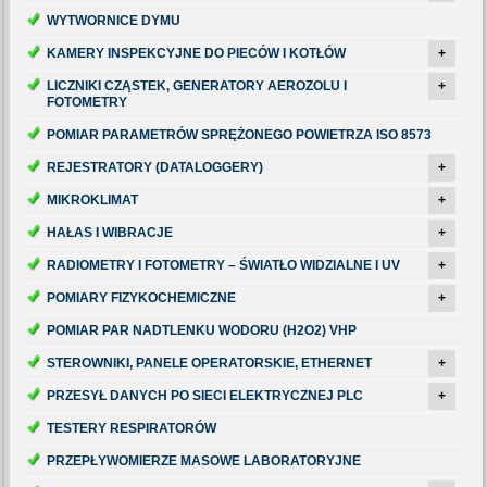
WYTWORNICE DYMU
KAMERY INSPEKCYJNE DO PIECÓW I KOTŁÓW
+
LICZNIKI CZĄSTEK, GENERATORY AEROZOLU I
+
FOTOMETRY
POMIAR PARAMETRÓW SPRĘŻONEGO POWIETRZA ISO 8573
REJESTRATORY (DATALOGGERY)
+
MIKROKLIMAT
+
HAŁAS I WIBRACJE
+
RADIOMETRY I FOTOMETRY – ŚWIATŁO WIDZIALNE I UV
+
POMIARY FIZYKOCHEMICZNE
+
POMIAR PAR NADTLENKU WODORU (H2O2) VHP
STEROWNIKI, PANELE OPERATORSKIE, ETHERNET
+
PRZESYŁ DANYCH PO SIECI ELEKTRYCZNEJ PLC
+
TESTERY RESPIRATORÓW
PRZEPŁYWOMIERZE MASOWE LABORATORYJNE