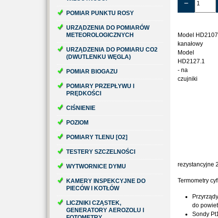
−
POMIAR PUNKTU ROSY
URZĄDZENIA DO POMIARÓW
METEOROLOGICZNYCH
Model HD2107.1
kanałowy
URZĄDZENIA DO POMIARU CO2
Model
(DWUTLENKU WĘGLA)
HD2127.1
- na
POMIAR BIOGAZU
czujniki
POMIARY PRZEPŁYWU I
PRĘDKOŚCI
CIŚNIENIE
POZIOM
POMIARY TLENU [O2]
TESTERY SZCZELNOŚCI
rezystancyjne 
WYTWORNICE DYMU
Termometry cyf
KAMERY INSPEKCYJNE DO
PIECÓW I KOTŁÓW
Przyrządy
LICZNIKI CZĄSTEK,
do powiet
GENERATORY AEROZOLU I
Sondy Pt
FOTOMETRY