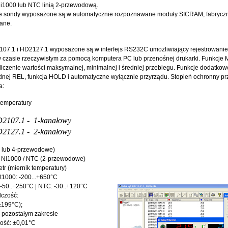
i1000 lub NTC linią 2-przewodową.
e sondy wyposażone są w automatycznie rozpoznawane moduły SICRAM, fabrycz
ane.
07.1 i HD2127.1 wyposażone są w interfejs RS232C umożliwiający rejestrowani
czasie rzeczywistym za pomocą komputera PC lub przenośnej drukarki. Funkcje 
liczenie wartości maksymalnej, minimalnej i średniej przebiegu. Funkcje dodatkow
dnej REL, funkcja HOLD i automatyczne wyłącznie przyrządu. Stopień ochronny pr
a:
 temperatury
2107.1 - 1-kanałowy
2127.1 - 2-kanałowy
3 lub 4-przewodowe)
/ Ni1000 / NTC (2-przewodowe)
tr (miernik temperatury)
Pt1000: -200...+650°C
 -50..+250°C | NTC: -30..+120°C
lczość:
±199°C);
w pozostałym zakresie
ość: ±0,01°C