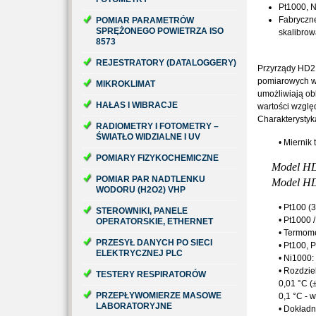
Pt1000, N
Fabryczn
POMIAR PARAMETRÓW
SPRĘŻONEGO POWIETRZA ISO
skalibrow
8573
REJESTRATORY (DATALOGGERY)
Przyrządy HD21
pomiarowych w 
MIKROKLIMAT
umożliwiają ob
HAŁAS I WIBRACJE
wartości wzglę
Charakterystyk
RADIOMETRY I FOTOMETRY –
ŚWIATŁO WIDZIALNE I UV
• Miernik
POMIARY FIZYKOCHEMICZNE
Model HD
POMIAR PAR NADTLENKU
Model HD
WODORU (H2O2) VHP
• Pt100 (
STEROWNIKI, PANELE
• Pt1000 
OPERATORSKIE, ETHERNET
• Termome
PRZESYŁ DANYCH PO SIECI
• Pt100, 
ELEKTRYCZNEJ PLC
• Ni1000:
• Rozdzie
TESTERY RESPIRATORÓW
0,01 °C (
PRZEPŁYWOMIERZE MASOWE
0,1 °C - 
LABORATORYJNE
• Dokładn