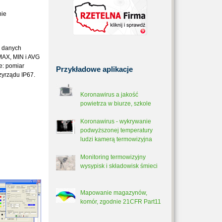
nie
e danych
MAX, MIN i AVG
e: pomiar
Przykładowe
aplikacje
zyrządu IP67.
Koronawirus a jakość
powietrza w biurze, szkole
Koronawirus - wykrywanie
podwyższonej temperatury
ludzi kamerą termowizyjna
Monitoring termowizyjny
wysypisk i składowisk śmieci
Mapowanie magazynów,
komór, zgodnie 21CFR Part11