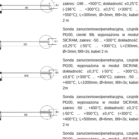
zakres: -196 ... +500°C; dokładność: ±0,25°C
(-196°C ... +300°C), ±0,5°C (+300°C ...
+500°C); L=300mm, Ø=3mm, t99=3s; kabel
2 m
Sonda zanurzeniowo/penetracyjna, czujnik
Pt100, cienki filtr, wyposażona w moduł
SICRAM, zakres: -50 ... +300°C dokładność:
±0,25°C (-50°C ... +300°C); L=230mm,
Ø=3mm; t99=3s; kabel 2 m.
Sonda zanurzeniowo/penetracyjna, czujnik
Pt100, wyposażona w moduł SICRAM,
dokładność: ±0,3°C (-50°C ... +300°C),
±0,6°C (+300°C ... +400°C); zakres: -50 ...
+400°C; L=1000mm, Ø=6mm; t99=3s; kabel
2m
Sonda zanurzeniowo/penetracyjna, czujnik
Pt100, wyposażona w moduł SICRAM,
zakres: -50 ... +400°C, dokładność: ±0,3°C
(-50°C ... +300°C), ±0,4°C (+300°C ...
+400°C); L=500mm, Ø=6mm, t99=3s; kabel
2 m
Sonda zanurzeniowo/penetracyjna, czujnik