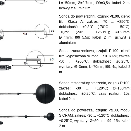
L=150mm, Ø=2,7mm, t99=3,5s; kabel 2 m;
uchwyt z aluminium
Sonda do powierzchni, czujnik Pt100, cienki
filtr, Klasa A; zakres: -70 ... +250°C;
dokładność: ±0,3°C (-70°C ... -50°C),
±0,25°C (-50°C ... +250°C); L=150mm,
Ø=4mm; t99=5,5s; kabel 2 m; uchwyt z
aluminium
Sonda zanurzeniowa, czujnik Pt100, cienki
filtr, wyposażona w moduł SICRAM; zakres:
-50 ... +200°C, dokładność: ±0.25°C;
wymiary: Ø=3mm, L=70mm; t99: 4s; kabel 2
m
Sonda temperatury otoczenia, czujnik Pt100,
zakres: -30 … +120°C; Ø=150mm;
dokładność: ±0,25°C; czas reakcji: 15s;
kabel 2 m
Sonda do powietrza, czujnik Pt100, moduł
SICRAM; zakres: -30 ... +120°C, dokładność:
±0.25°C; wymiary: Ø=50mm, t99: 15s, kabel
2 m