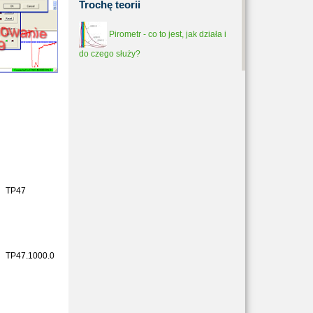
Trochę
teorii
Pirometr - co to jest, jak działa i
do czego służy?
TP47
TP47.1000.0