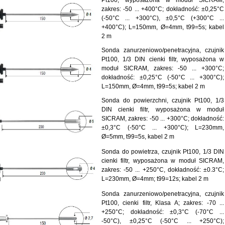
Pt100, wyposażona w moduł SICRAM,
zakres: -50 ... +400°C; dokładność: ±0,25°C
(-50°C ... +300°C), ±0,5°C (+300°C ...
+400°C); L=150mm, Ø=4mm, t99=5s; kabel
2 m
Sonda zanurzeniowo/penetracyjna, czujnik
Pt100, 1/3 DIN cienki filtr, wyposażona w
moduł SICRAM, zakres: -50 ... +300°C;
dokładność: ±0,25°C (-50°C ... +300°C);
L=150mm, Ø=4mm, t99=5s; kabel 2 m
Sonda do powierzchni, czujnik Pt100, 1/3
DIN cienki filtr, wyposażona w moduł
SICRAM, zakres: -50 ... +300°C; dokładność:
±0,3°C (-50°C ... +300°C); L=230mm,
Ø=5mm, t99=5s, kabel 2 m
Sonda do powietrza, czujnik Pt100, 1/3 DIN
cienki filtr, wyposażona w moduł SICRAM,
zakres: -50 ... +250°C, dokładność: ±0.3°C;
L=230mm, Ø=4mm; t99=12s; kabel 2 m
Sonda zanurzeniowo/penetracyjna, czujnik
Pt100, cienki filtr, Klasa A; zakres: -70 ...
+250°C; dokładność: ±0,3°C (-70°C ...
-50°C), ±0,25°C (-50°C ... +250°C);