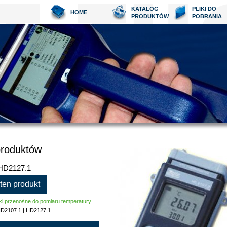
KATALOG
PLIKI DO
HOME
PRODUKTÓW
POBRANIA
produktów
 HD2127.1
 ten produkt
ki przenośne do pomiaru temperatury
D2107.1 | HD2127.1