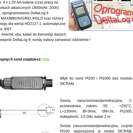
e: 4 x 1,5V AA-baterie (czas pracy na
orkach alkalicznych 1800mAh: 200h)
, oprogramowanie DeltaLog 9
e: MAX/MIN/AVG/REL/HOLD oraz różnicy
iegu dla wersji HD2127.1, automatyczne
e; IP67
 miernik, etui, kabel do transmisji danych;
wanie DeltaLog 9, sondy należy zamawiać oddzielnie !
tępnych sond znajdziesz:
tutaj
Wtyk do sond Pt100 i Pt1000 bez modułu
SICRAM
Sonda zanurzeniowo/penetracyjna, 2-
przewodowa, zakres: -50 ... +250°C,
L=230mm, Ø=3mm, t99=3s, Pt1000,
dokładność: 1/3 DIN, kabel 2 m.
Sonda zanurzeniowo/penetracyjna, czujnik
Pt100; wyposażona w moduł SICRAM,