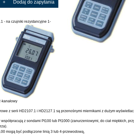
+
Dodaj do zapytania
 - na czujniki rezystancyjne 1-
2-kanałowy
rowe z serii HD2107.1 i HD2127.1 są przenośnymi miernikami z dużym wyświetla
 współpracują z sondami Pt100 lub Pt1000 (zanurzeniowymi, do ciał miękkich, pr
rza).
100 mogą być podłączone linią 3 lub 4-przewodową,