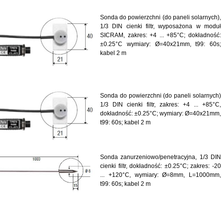
Sonda do powierzchni (do paneli solarnych),
1/3 DIN cienki filtr, wyposażona w moduł
SICRAM, zakres: +4 ... +85°C; dokładność:
±0.25°C wymiary: Ø=40x21mm, t99: 60s;
kabel 2 m
Sonda do powierzchni (do paneli solarnych)
1/3 DIN cienki filtr, zakres: +4 ... +85°C,
dokładność: ±0.25°C; wymiary: Ø=40x21mm,
t99: 60s; kabel 2 m
Sonda zanurzeniowo/penetracyjna, 1/3 DIN
cienki filtr, dokładność: ±0.25°C; zakres: -20
... +120°C, wymiary: Ø=8mm, L=1000mm,
t99: 60s; kabel 2 m