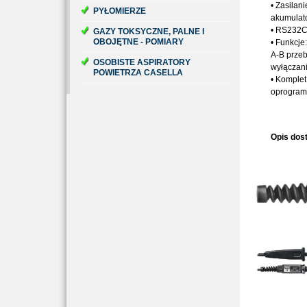
• Zasilani
PYŁOMIERZE
akumulat
• RS232C
GAZY TOKSYCZNE, PALNE I
OBOJĘTNE - POMIARY
• Funkcj
A-B przeb
OSOBISTE ASPIRATORY
wyłączani
POWIETRZA CASELLA
• Komplet:
oprogramo
Opis dos