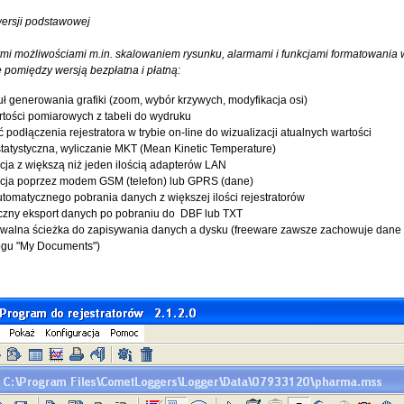
wersji podstawowej
nymi możliwościami m.in. skalowaniem rysunku, alarmami i funkcjami formatowania 
 pomiędzy wersją bezpłatna i płatną:
ł generowania grafiki (zoom, wybór krzywych, modyfikacja osi)
tości pomiarowych z tabeli do wydruku
 podłączenia rejestratora w trybie on-line do wizualizacji atualnych wartości
tatystyczna, wyliczanie MKT (Mean Kinetic Temperature)
ja z większą niż jeden ilością adapterów LAN
cja poprzez modem GSM (telefon) lub GPRS (dane)
utomatycznego pobrania danych z większej ilości rejestratorów
czny eksport danych po pobraniu do DBF lub TXT
walna ścieżka do zapisywania danych a dysku (freeware zawsze zachowuje dane
ogu "My Documents")