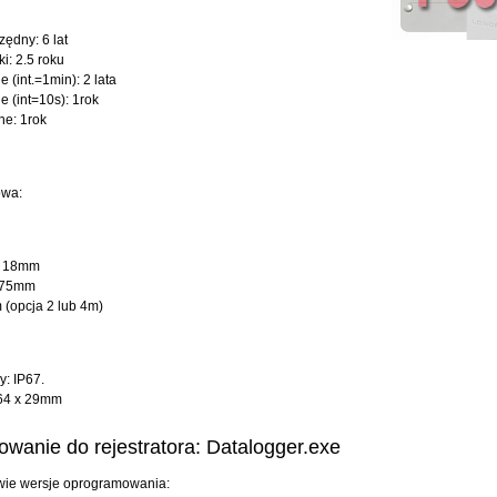
zędny: 6 lat
i: 2.5 roku
e (int.=1min): 2 lata
e (int=10s): 1rok
ne: 1rok
owa:
: 18mm
 75mm
 (opcja 2 lub 4m)
y: IP67.
 64 x 29mm
wanie do rejestratora: Datalogger.exe
wie wersje oprogramowania: