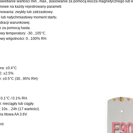
wietlanie wartości min., max., (kasowanie za pomocą klucza magnetycznego lub 
mowe na każdy rejestrowany parametr.
mowania: zwykły lub zatrzaskowy.
lub natychmiastowy moment startu.
stracji warunkowej.
e za pomocą hasła.
wy temperatury: -30...105°C.
wy wilgotności: 0...100% RH.
ra: ±0.4°C
ć: ±2.5%
y: ±0.5°C (30...95% RH)
 0.1°C / 0.1% RH.
i: nieciągły lub ciągły.
u: 10s…24h (17 wartości).
ia litowa AA 3.6V.
ii: