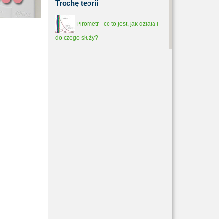
Trochę
teorii
Pirometr - co to jest, jak działa i
do czego służy?