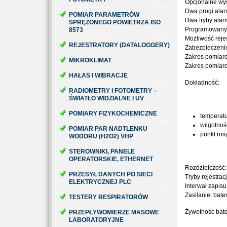
Opcjonalne wyś
Dwa progi alar
POMIAR PARAMETRÓW
Dwa tryby alar
SPRĘŻONEGO POWIETRZA ISO
Programowany 
8573
Możliwość reje
REJESTRATORY (DATALOGGERY)
Zabezpieczeni
Zakres pomiaro
MIKROKLIMAT
Zakres pomiaro
HAŁAS I WIBRACJE
Dokładność:
RADIOMETRY I FOTOMETRY –
ŚWIATŁO WIDZIALNE I UV
POMIARY FIZYKOCHEMICZNE
temperatu
wilgotnoś
POMIAR PAR NADTLENKU
punkt ros
WODORU (H2O2) VHP
STEROWNIKI, PANELE
OPERATORSKIE, ETHERNET
Rozdzielczość:
PRZESYŁ DANYCH PO SIECI
Tryby rejestracj
ELEKTRYCZNEJ PLC
Interwał zapis
Zasilanie: bater
TESTERY RESPIRATORÓW
Żywotność bater
PRZEPŁYWOMIERZE MASOWE
LABORATORYJNE