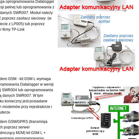
ga oprogramowania Datalogger
sji pełnej lub oprogramowania z
 danych SWR007. Moduł należy
ić poprzez zasilacz sieciowy (w
ecie z LP005) lub poprzez
er firmy TP-Link
odem GSM - kit GSM L wymaga
ramowania Datalogger w wersji
ej SWR004 lub oprogramowania
zą danych SWR007. W tym
u konieczny jest posiadane
 modemów przy rejestratorze i
uterze
odem GSM/GPRS (transmisja
h poprzez serwer
dniczący M2M) kit GSM L +
wymaga oprogramowania