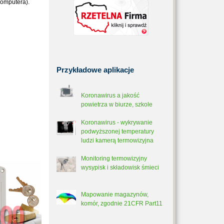
komputera).
Przykładowe
aplikacje
Koronawirus a jakość
powietrza w biurze, szkole
Koronawirus - wykrywanie
podwyższonej temperatury
ludzi kamerą termowizyjna
Monitoring termowizyjny
wysypisk i składowisk śmieci
Mapowanie magazynów,
komór, zgodnie 21CFR Part11