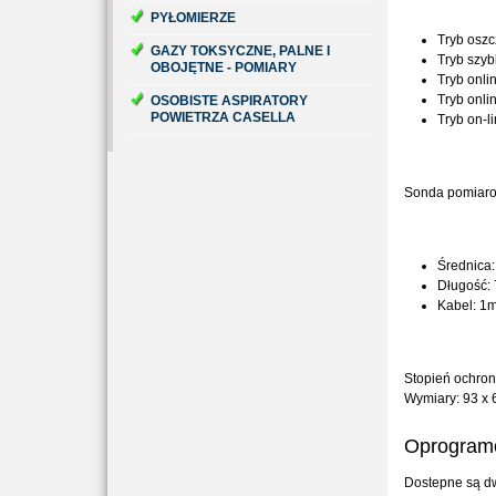
PYŁOMIERZE
Tryb oszc
GAZY TOKSYCZNE, PALNE I
Tryb szybk
OBOJĘTNE - POMIARY
Tryb onlin
Tryb onlin
OSOBISTE ASPIRATORY
POWIETRZA CASELLA
Tryb on-li
Sonda pomiar
Średnica
Długość:
Kabel: 1m
Stopień ochron
Wymiary:
93 x
Oprogramo
Dostepne są d