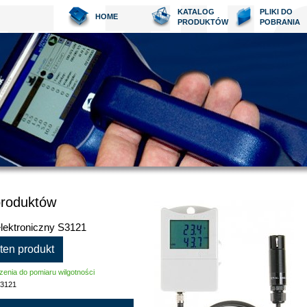
KATALOG
PLIKI DO
HOME
PRODUKTÓW
POBRANIA
produktów
elektroniczny S3121
 ten produkt
enia do pomiaru wilgotności
3121