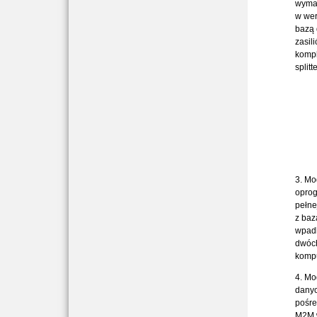
wyma
w wer
bazą
zasil
kompl
splitt
3. M
oprog
pełn
z ba
wpadk
dwóch
komp
4. M
danyc
pośre
M2M 