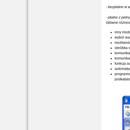
- bezpłatne w 
- płatne z peł
Główne różnice
inny modu
wybór war
możliwość
obróbka s
komunikac
komunika
funkcja a
automaty
programo
podkatal