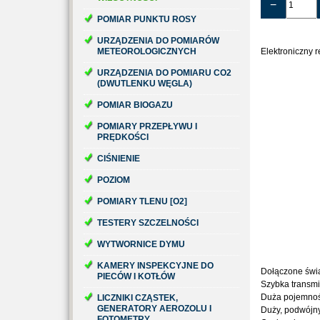
−
POMIAR PUNKTU ROSY
URZĄDZENIA DO POMIARÓW
METEOROLOGICZNYCH
Elektroniczny r
URZĄDZENIA DO POMIARU CO2
(DWUTLENKU WĘGLA)
POMIAR BIOGAZU
POMIARY PRZEPŁYWU I
PRĘDKOŚCI
CIŚNIENIE
POZIOM
POMIARY TLENU [O2]
TESTERY SZCZELNOŚCI
WYTWORNICE DYMU
KAMERY INSPEKCYJNE DO
Dołączone świa
PIECÓW I KOTŁÓW
Szybka transmi
Duża pojemnoś
LICZNIKI CZĄSTEK,
GENERATORY AEROZOLU I
Duży, podwójny
FOTOMETRY