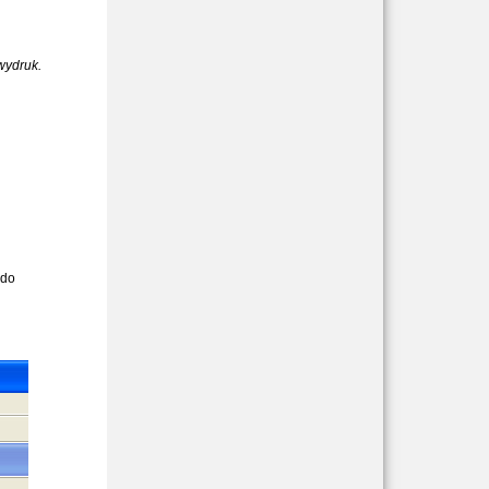
wydruk.
 do