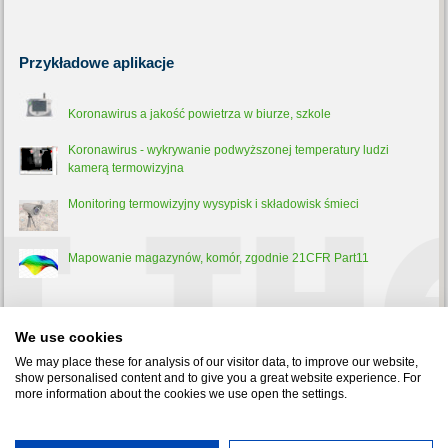
Przykładowe
aplikacje
Koronawirus a jakość powietrza w biurze, szkole
Koronawirus - wykrywanie podwyższonej temperatury ludzi
kamerą termowizyjna
Monitoring termowizyjny wysypisk i składowisk śmieci
Mapowanie magazynów, komór, zgodnie 21CFR Part11
Trochę
teorii
We use cookies
Pirometr - co to jest, jak działa i do czego służy?
We may place these for analysis of our visitor data, to improve our website,
show personalised content and to give you a great website experience. For
more information about the cookies we use open the settings.
Test-Therm Sp. z o.o. 30-009 Kraków, ul. Friedleina 4-6 tel.: