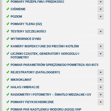
POMIARY PRZEPŁYWU I PRĘDKOŚCI
+
CIŚNIENIE
+
POZIOM
+
POMIARY TLENU [O2]
TESTERY SZCZELNOŚCI
+
WYTWORNICE DYMU
KAMERY INSPEKCYJNE DO PIECÓW I KOTŁÓW
+
LICZNIKI CZĄSTEK, GENERATORY AEROZOLU I
+
FOTOMETRY
POMIAR PARAMETRÓW SPRĘŻONEGO POWIETRZA ISO 8573
REJESTRATORY (DATALOGGERY)
+
MIKROKLIMAT
+
HAŁAS I WIBRACJE
+
RADIOMETRY I FOTOMETRY – ŚWIATŁO WIDZIALNE I UV
+
POMIARY FIZYKOCHEMICZNE
+
POMIAR PAR NADTLENKU WODORU (H2O2) VHP