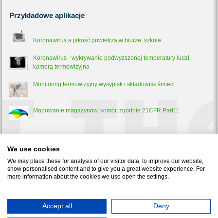
Przykładowe
aplikacje
Koronawirus a jakość powietrza w biurze, szkole
Koronawirus - wykrywanie podwyższonej temperatury ludzi
kamerą termowizyjna
Monitoring termowizyjny wysypisk i składowisk śmieci
Mapowanie magazynów, komór, zgodnie 21CFR Part11
Trochę
teorii
We use cookies
Pirometr - co to jest, jak działa i do czego służy?
We may place these for analysis of our visitor data, to improve our website,
show personalised content and to give you a great website experience. For
more information about the cookies we use open the settings.
Test-Therm Sp. z o.o. 30-009 Kraków, ul. Friedleina 4-6 tel.:
Accept all
Deny
126321301
,
126326188
fax: 126321037 e-mail:
office@test-therm.pl
Copyright © 2022 TEST-THERM - Aparatura Kontrolno-Pomiarowa.