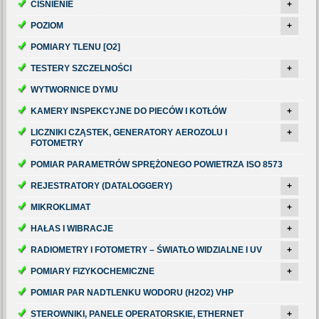
CIŚNIENIE
+
POZIOM
+
POMIARY TLENU [O2]
TESTERY SZCZELNOŚCI
+
WYTWORNICE DYMU
KAMERY INSPEKCYJNE DO PIECÓW I KOTŁÓW
+
LICZNIKI CZĄSTEK, GENERATORY AEROZOLU I
+
FOTOMETRY
POMIAR PARAMETRÓW SPRĘŻONEGO POWIETRZA ISO 8573
REJESTRATORY (DATALOGGERY)
+
MIKROKLIMAT
+
HAŁAS I WIBRACJE
+
RADIOMETRY I FOTOMETRY – ŚWIATŁO WIDZIALNE I UV
+
POMIARY FIZYKOCHEMICZNE
+
POMIAR PAR NADTLENKU WODORU (H2O2) VHP
STEROWNIKI, PANELE OPERATORSKIE, ETHERNET
+