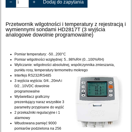
−
+
Dodaj do zapytania
Przetwornik wilgotności i temperatury z rejestracją i
wymiennymi sondami HD2817T (3 wyjścia
analogowe dowolnie programowalne)
Pomiar temperatury: -50...200°C
Pomiar wilgotności względnej: 5...98%RH (0...100%RH)
Wyliczanie: wilgotności absolutnej, współczynnika zmieszania,
punktu rosy, temperatury termometru mokrego
Interfejs RS232/RS485
3 wyjścia wyjścia: 0/4...20mA i
0/2...10VDC dowolnie
programowalne
Wyświetlacz graficzny
prezentujący naraz wszystkie 3
parametry przypisane do wyjść
2 przekaźniki regulacyjne i 1
alarmowy
Wbudowana pamięć 9000
pomiarów podzielona na 256