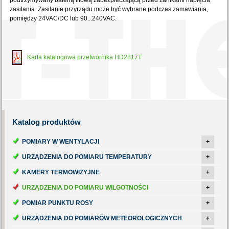
podtrzymywany baterią litową zabezpieczającą przed zanikami napięcia
zasilania. Zasilanie przyrządu może być wybrane podczas zamawiania,
pomiędzy 24VAC/DC lub 90...240VAC.
Karta katalogowa przetwornika HD2817T
Katalog
produktów
POMIARY W WENTYLACJI
+
URZĄDZENIA DO POMIARU TEMPERATURY
+
KAMERY TERMOWIZYJNE
+
URZĄDZENIA DO POMIARU WILGOTNOŚCI
+
POMIAR PUNKTU ROSY
+
URZĄDZENIA DO POMIARÓW METEOROLOGICZNYCH
+