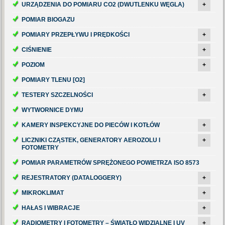
URZĄDZENIA DO POMIARU CO2 (DWUTLENKU WĘGLA)
+
POMIAR BIOGAZU
POMIARY PRZEPŁYWU I PRĘDKOŚCI
+
CIŚNIENIE
+
POZIOM
+
POMIARY TLENU [O2]
TESTERY SZCZELNOŚCI
+
WYTWORNICE DYMU
KAMERY INSPEKCYJNE DO PIECÓW I KOTŁÓW
+
LICZNIKI CZĄSTEK, GENERATORY AEROZOLU I
+
FOTOMETRY
POMIAR PARAMETRÓW SPRĘŻONEGO POWIETRZA ISO 8573
REJESTRATORY (DATALOGGERY)
+
MIKROKLIMAT
+
HAŁAS I WIBRACJE
+
RADIOMETRY I FOTOMETRY – ŚWIATŁO WIDZIALNE I UV
+