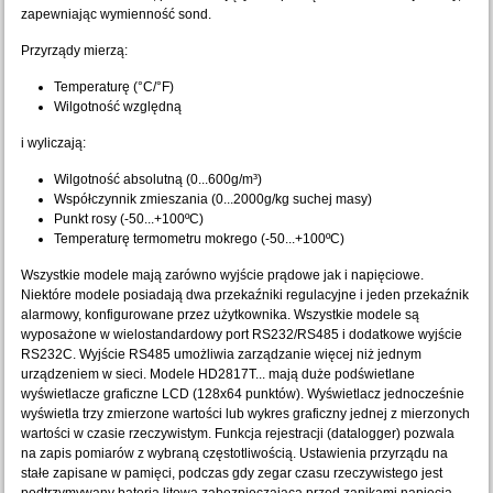
zapewniając wymienność sond.
Przyrządy mierzą:
Temperaturę (°C/°F)
Wilgotność względną
i wyliczają:
Wilgotność absolutną (0...600g/m³)
Współczynnik zmieszania (0...2000g/kg suchej masy)
Punkt rosy (-50...+100ºC)
Temperaturę termometru mokrego (-50...+100ºC)
Wszystkie modele mają zarówno wyjście prądowe jak i napięciowe.
Niektóre modele posiadają dwa przekaźniki regulacyjne i jeden przekaźnik
alarmowy, konfigurowane przez użytkownika. Wszystkie modele są
wyposażone w wielostandardowy port RS232/RS485 i dodatkowe wyjście
RS232C. Wyjście RS485 umożliwia zarządzanie więcej niż jednym
urządzeniem w sieci. Modele HD2817T... mają duże podświetlane
wyświetlacze graficzne LCD (128x64 punktów). Wyświetlacz jednocześnie
wyświetla trzy zmierzone wartości lub wykres graficzny jednej z mierzonych
wartości w czasie rzeczywistym. Funkcja rejestracji (datalogger) pozwala
na zapis pomiarów z wybraną częstotliwością. Ustawienia przyrządu na
stałe zapisane w pamięci, podczas gdy zegar czasu rzeczywistego jest