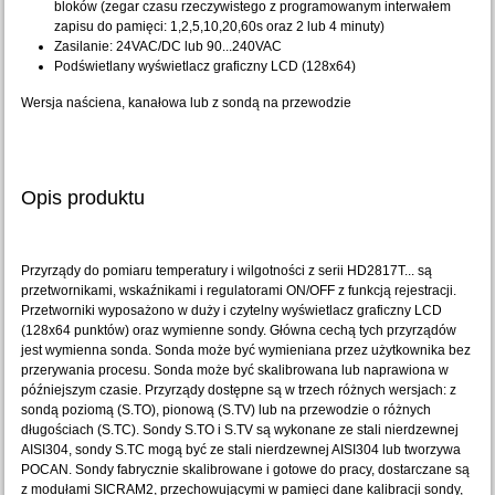
bloków (zegar czasu rzeczywistego z programowanym interwałem
zapisu do pamięci: 1,2,5,10,20,60s oraz 2 lub 4 minuty)
Zasilanie: 24VAC/DC lub 90...240VAC
Podświetlany wyświetlacz graficzny LCD (128x64)
Wersja naściena, kanałowa lub z sondą na przewodzie
Opis produktu
Przyrządy do pomiaru temperatury i wilgotności z serii HD2817T... są
przetwornikami, wskaźnikami i regulatorami ON/OFF z funkcją rejestracji.
Przetworniki wyposażono w duży i czytelny wyświetlacz graficzny LCD
(128x64 punktów) oraz wymienne sondy. Główna cechą tych przyrządów
jest wymienna sonda. Sonda może być wymieniana przez użytkownika bez
przerywania procesu. Sonda może być skalibrowana lub naprawiona w
późniejszym czasie. Przyrządy dostępne są w trzech różnych wersjach: z
sondą poziomą (S.TO), pionową (S.TV) lub na przewodzie o różnych
długościach (S.TC). Sondy S.TO i S.TV są wykonane ze stali nierdzewnej
AISI304, sondy S.TC mogą być ze stali nierdzewnej AISI304 lub tworzywa
POCAN. Sondy fabrycznie skalibrowane i gotowe do pracy, dostarczane są
z modułami SICRAM2, przechowującymi w pamięci dane kalibracji sondy,