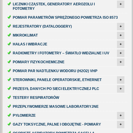
LICZNIKI CZĄSTEK, GENERATORY AEROZOLU I
+
FOTOMETRY
POMIAR PARAMETRÓW SPRĘŻONEGO POWIETRZA ISO 8573
REJESTRATORY (DATALOGGERY)
+
MIKROKLIMAT
+
HAŁAS I WIBRACJE
+
RADIOMETRY I FOTOMETRY – ŚWIATŁO WIDZIALNE I UV
+
POMIARY FIZYKOCHEMICZNE
+
POMIAR PAR NADTLENKU WODORU (H2O2) VHP
STEROWNIKI, PANELE OPERATORSKIE, ETHERNET
+
PRZESYŁ DANYCH PO SIECI ELEKTRYCZNEJ PLC
+
TESTERY RESPIRATORÓW
PRZEPŁYWOMIERZE MASOWE LABORATORYJNE
PYŁOMIERZE
+
GAZY TOKSYCZNE, PALNE I OBOJĘTNE - POMIARY
+