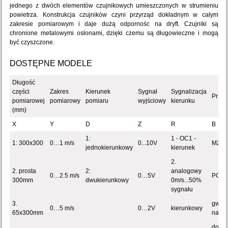
jednego z dwóch elementów czujnikowych umieszczonych w strumieniu
powietrza. Konstrukcja czujników czyni przyrząd dokładnym w całym
zakresie pomiarowym i daje dużą odpornośc na dryft. Czujniki są
chronione metalowymi osłonami, dzięki czemu są długowieczne i mogą
być czyszczone.
DOSTĘPNE MODELE
Długość
części
Zakres
Kierunek
Sygnał
Sygnalizacja
Przył
pomiarowej
pomiarowy
pomiaru
wyjściowy
kierunku
(mm)
X
Y
D
Z
R
B
1:
1 - OC1 -
1: 300x300
0…1 m/s
0...10V
M25
jednokierunkowy
kierunek
2.
2. prosta
2:
analogowy
0…2.5 m/s
0…5V
PG21
300mm
dwukierunkowy
0m/s...50%
sygnału
3.
gwint
0…5 m/s
0…2V
kierunkowy
65x300mm
nakrę
do