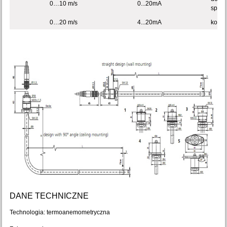
0…10 m/s
0...20mA
spaw
0…20 m/s
4...20mA
kołni
DANE TECHNICZNE
Technologia: termoanemometryczna