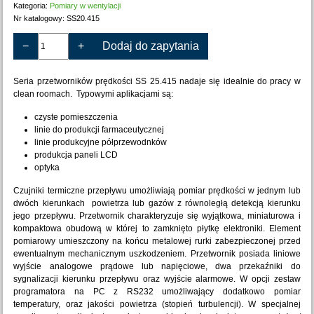
Kategoria:
Pomiary w wentylacji
Nr katalogowy:
SS20.415
−
+
Dodaj do zapytania
Seria przetworników prędkości SS 25.415 nadaje się idealnie do pracy w
clean roomach. Typowymi aplikacjami są:
czyste pomieszczenia
linie do produkcji farmaceutycznej
linie produkcyjne półprzewodnków
produkcja paneli LCD
optyka
Czujniki termiczne przepływu umożliwiają pomiar prędkości w jednym lub
dwóch kierunkach powietrza lub gazów z równoległą detekcją kierunku
jego przepływu. Przetwornik charakteryzuje się wyjątkowa, miniaturowa i
kompaktowa obudową w której to zamknięto płytkę elektroniki. Element
pomiarowy umieszczony na końcu metalowej rurki zabezpieczonej przed
ewentualnym mechanicznym uszkodzeniem. Przetwornik posiada liniowe
wyjście analogowe prądowe lub napięciowe, dwa przekaźniki do
sygnalizacji kierunku przepływu oraz wyjście alarmowe. W opcji zestaw
programatora na PC z RS232 umożliwający dodatkowo pomiar
temperatury, oraz jakości powietrza (stopień turbulencji). W specjalnej