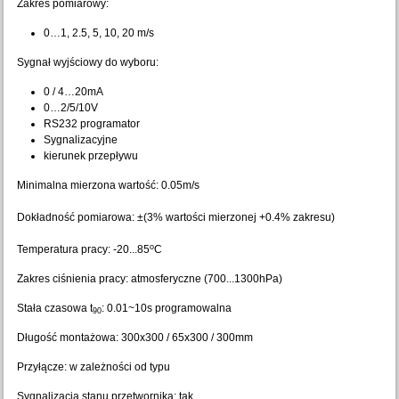
Zakres pomiarowy:
0…1, 2.5, 5, 10, 20 m/s
Sygnał wyjściowy do wyboru:
0 / 4…20mA
0…2/5/10V
RS232 programator
Sygnalizacyjne
kierunek przepływu
Minimalna mierzona wartość: 0.05m/s
Dokładność pomiarowa: ±(3% wartości mierzonej +0.4% zakresu)
o
Temperatura pracy: -20...85
C
Zakres ciśnienia pracy: atmosferyczne (700...1300hPa)
Stała czasowa t
: 0.01~10s programowalna
90
Długość montażowa: 300x300 / 65x300 / 300mm
Przyłącze: w zależności od typu
Sygnalizacja stanu przetwornika: tak