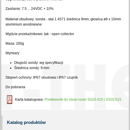
Zasilanie: 7.5 ... 24VDC + 10%
Materiał obudowy: sonda - stal 1.4571 średnica 9mm, głowica ø9 x 10mm
aluminium anodowane
Wyjście przekaźnikowe: tak - open collector
Masa: 200g
Wymiary:
Długość sondy: wg specyfikacji
Średnica sondy: 9 mm
Stopień ochrony: IP67 obudowa i IP67 czujnik
Do pobrania
Karta katalogowa:
Przetwornik do clean room SS20.415 i SS20.515
Katalog
produktów