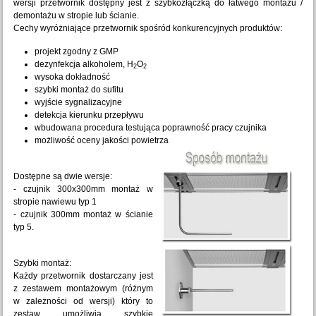
wersji przetwornik dostępny jest z szybkozłączką do łatwego montażu /
demontażu w stropie lub ścianie.
Cechy wyróżniające przetwornik spośród konkurencyjnych produktów:
projekt zgodny z GMP
dezynfekcja alkoholem, H
O
2
2
wysoka dokładność
szybki montaż do sufitu
wyjście sygnalizacyjne
detekcja kierunku przepływu
wbudowana procedura testująca poprawność pracy czujnika
możliwość oceny jakości powietrza
Dostępne są dwie wersje:
- czujnik 300x300mm montaż w
stropie nawiewu typ 1
- czujnik 300mm montaż w ścianie
typ 5.
Szybki montaż:
Każdy przetwornik dostarczany jest
z zestawem montażowym (różnym
w zależności od wersji) który to
zestaw umożliwia szybkie