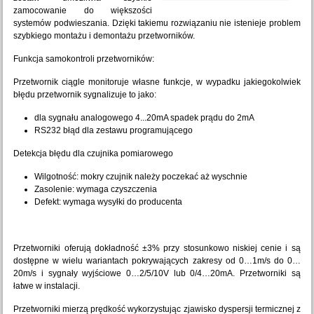
zamocowanie do większości
systemów podwieszania. Dzięki takiemu rozwiązaniu nie istenieje problem
szybkiego montażu i demontażu przetworników.
Funkcja samokontroli przetworników:
Przetwornik ciągle monitoruje własne funkcje, w wypadku jakiegokolwiek
błędu przetwornik sygnalizuje to jako:
dla sygnału analogowego 4...20mA spadek prądu do 2mA
RS232 błąd dla zestawu programującego
Detekcja błędu dla czujnika pomiarowego
Wilgotność: mokry czujnik należy poczekać aż wyschnie
Zasolenie: wymaga czyszczenia
Defekt: wymaga wysyłki do producenta
Przetworniki oferują dokładność ±3% przy stosunkowo niskiej cenie i są
dostępne w wielu wariantach pokrywających zakresy od 0…1m/s do 0…
20m/s i sygnały wyjściowe 0…2/5/10V lub 0/4…20mA. Przetworniki są
łatwe w instalacji.
Przetworniki mierzą prędkość wykorzystując zjawisko dyspersji termicznej z