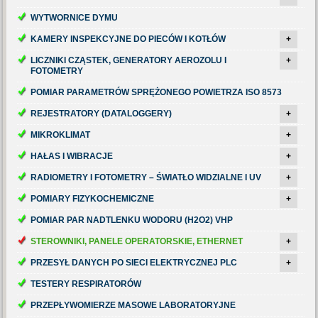
WYTWORNICE DYMU
KAMERY INSPEKCYJNE DO PIECÓW I KOTŁÓW
+
LICZNIKI CZĄSTEK, GENERATORY AEROZOLU I
+
FOTOMETRY
POMIAR PARAMETRÓW SPRĘŻONEGO POWIETRZA ISO 8573
REJESTRATORY (DATALOGGERY)
+
MIKROKLIMAT
+
HAŁAS I WIBRACJE
+
RADIOMETRY I FOTOMETRY – ŚWIATŁO WIDZIALNE I UV
+
POMIARY FIZYKOCHEMICZNE
+
POMIAR PAR NADTLENKU WODORU (H2O2) VHP
STEROWNIKI, PANELE OPERATORSKIE, ETHERNET
+
PRZESYŁ DANYCH PO SIECI ELEKTRYCZNEJ PLC
+
TESTERY RESPIRATORÓW
PRZEPŁYWOMIERZE MASOWE LABORATORYJNE