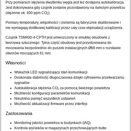
Przy pomiarach stężenia dwutlenku węgla jest też dostępna autokalibracja.
Jest dokonywana gdy czujnik zostanie pozostawiony na świeżym powietrzu
(stężenie ok. 400 ppm CO
).
2
Pomiary temperatury, wilgotności i cisnienia są fabrycznie skalibrowane i
nie wymagają dodtkowej kalibracji przez cały czas ekploatacji urządzenia.
Czujnik TSM400-4-CPTH jest umieszczony w smukłej obudowie z
tworzywa sztucznego. Tylna część obudowy jest przystosowana do
mocowania bezpośrednio do puszek instalacyjnych Ø68 mm o rozstawie
otworów mocujących 61 mm.
Własności
Wskaźnik LED sygnalizujący stan komunikacji
Doskonała stabilność długoczasowa dzięki cyfrowemu przetwarzaniu
sygnałów
Autokalibracja stężenia CO
za pomocą świeżego powietrza
2
Możliwość konfiguracji parametrów komunikacji
Nieulotna pamięć wszystkich ustawień
Możliwość aktualizacji firmware przez interfejs
Zastosowania
Monitoring jakości powietrza w budynkach (IAQ)
Kontrola wycieków w magazynach przechowujących butle