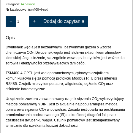
Kategoria:
Akcesoria
Nr katalogowy:
tsm400-4-cpth
−
+
Dodaj do zapytania
Opis
Dwutlenek węgla jest bezbarwnym i bezwonnym gazem o wzorze
chemicznym CO
. Dwutlenek węgla jest istotnym składnikiem atmosfery
2
ziemskiej. Jego stężenie, szczególnie wewnątrz budynków, jest ważne dla
zdrowia i efektywności przebywających tam osób.
TSM400-4-CPTH jest wieloparametrowym, cyfrowym czujnikiem
komunikującym się za pomocą protokołu Modbus RTU przez interfejs
RS485. Czujnik mierzy temperature, wilgotnośc, stężenie CO
oraz
2
ciśnienie barometryczne.
Urządzenie zawiera zaawansowany czujnik stęzenia CO
wykorzystujący
2
metodę pomiarową NDIR. Jest to aktualnie najpopularniejsza metoda
pomiarowa stężenia CO
w powietrzu. Zasada jest oparta na pochłanianiu
2
promieniowania podczerwonego (IR) o określonej długości fali przez
cząstseczki dwutlenku węgla. Czujnik pomiarowy jest skompensowany
termicznie dla uzyskania lepszej dokładności.