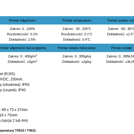
Pomiar wilgotności
Pomiar temperatury
Pomiar punktu ro
Zakres: 0...100%
Zakres: -30...105°C
Zakres: -60...80°
Rozdzielczość: 0.1%
Rozdzielczość: 0.1°C
Dokładność: ±1.5
Dokładność: 2.5%
Dokładność: 0.4°C
Pomiar wilgotności bezwzględnej
Pomiar składu mieszaniny
Pomiar entalpi
3
Zakres: 0...400g/m
Zakres: 0...995g/kg
Zakres: 0...995kJ/
3
Dokładność: ±3g/m
Dokładność: ±2g/kg
Dokładność: ±3kJ/
et (RJ45).
.30VDC, 200mA.
y (obudowa): IP65
 (czujnik): IP40
 89 x 73 x 37mm
18 x 75mm
 (opcja 2 lub 4m)
peratury T0510 / T4511