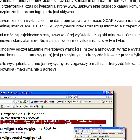
źnienia), numery portów Modbus oraz porty Konsoli Informacyjnej, adresy e-mail,
s przetwornika, czas odświeżania strony www, uaktywnienie każdego kanału komu
ezpieczenie hasłem tego portu jest aktywne
etworniki moga wysłać aktualne dane pomiarowe w formacie SOAP z zaprogram
eśniej interwałem 10s...65535s w przypadku braku transmisji informacja z trapem 
ent może zaprojektować stronę www w której wyświetlane są aktualne wartości mierz
rmowe i stany alarmów. Nie ma możliwości modyfikacji nastaw w tym trybie
t możliwy odczyt aktualnie mierzonych wartości i limitów alarmowych. W razie wyst
rmu, komunikat alarmowy (trap) jest przesyłany na adresy zdefiniowane przez użyt
azie wystąpienia alarmu jest wysyłany ostrzegawczy e-mail na adresy zdefiniowan
tkownika (maksymalnie 3 adresy)