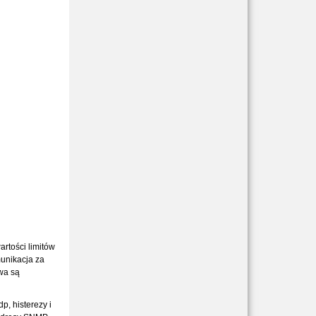
rtości limitów
munikacja za
wa są
p, histerezy i