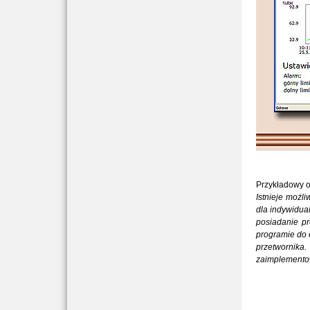
Przykładowy o
Istnieje możl
dla indywidua
posiadanie p
programie do e
przetwornika.
zaimplementow