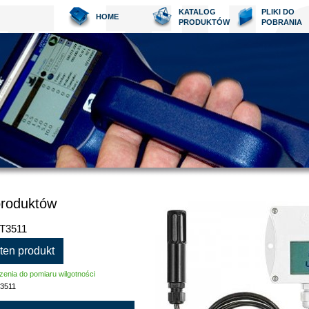
KATALOG
PLIKI DO
HOME
PRODUKTÓW
POBRANIA
produktów
 T3511
 ten produkt
enia do pomiaru wilgotności
3511