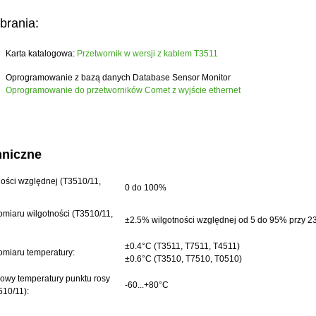
obrania:
Karta katalogowa:
Przetwornik w wersji z kablem T3511
Oprogramowanie z bazą danych Database Sensor Monitor
Oprogramowanie do przetworników Comet z wyjście ethernet
hniczne
ności względnej (T3510/11,
0 do 100%
miaru wilgotności (T3510/11,
±2.5% wilgotności względnej od 5 do 95% przy 2
±0.4°C (T3511, T7511, T4511)
miaru temperatury:
±0.6°C (T3510, T7510, T0510)
owy temperatury punktu rosy
-60...+80°C
510/11):