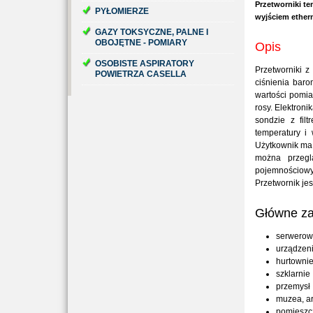
Przetworniki te
PYŁOMIERZE
wyjściem ether
GAZY TOKSYCZNE, PALNE I
OBOJĘTNE - POMIARY
Opis
OSOBISTE ASPIRATORY
Przetworniki z
POWIETRZA CASELLA
ciśnienia bar
wartości pomia
rosy. Elektroni
sondzie z fil
temperatury i
Użytkownik ma 
można przegl
pojemnościowy
Przetwornik je
Główne za
serwerow
urządzen
hurtowni
szklarnie
przemysł
muzea, ar
pomieszc