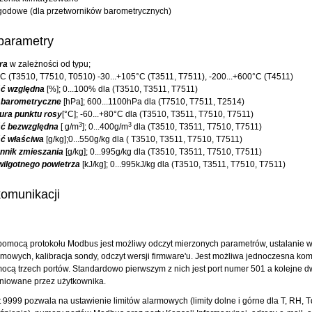
godowe (dla przetworników barometrycznych)
parametry
ra
w zależności od typu;
°C (T3510, T7510, T0510) -30...+105°C (T3511, T7511), -200...+600°C (T4511)
ść względna
[%]; 0...100% dla (T3510, T3511, T7511)
e barometryczne
[hPa]; 600...1100hPa dla (T7510, T7511, T2514)
ura punktu rosy
[°C]; -60...+80°C dla (T3510, T3511, T7510, T7511)
3
3
ść bezwzględna
[ g/m
]; 0...400g/m
dla (T3510, T3511, T7510, T7511)
ść właściwa
[g/kg];0...550g/kg dla ( T3510, T3511, T7510, T7511)
nnik zmieszania
[g/kg]; 0...995g/kg dla (T3510, T3511, T7510, T7511)
wilgotnego powietrza
[kJ/kg]; 0...995kJ/kg dla (T3510, T3511, T7510, T7511)
omunikacji
pomocą protokołu Modbus jest możliwy odczyt mierzonych parametrów, ustalanie wa
rmowych, kalibracja sondy, odczyt wersji firmware'u. Jest możliwa jednoczesna ko
ocą trzech portów. Standardowo pierwszym z nich jest port numer 501 a kolejne d
iniowane przez użytkownika.
t 9999 pozwala na ustawienie limitów alarmowych (limity dolne i górne dla T, RH, Td