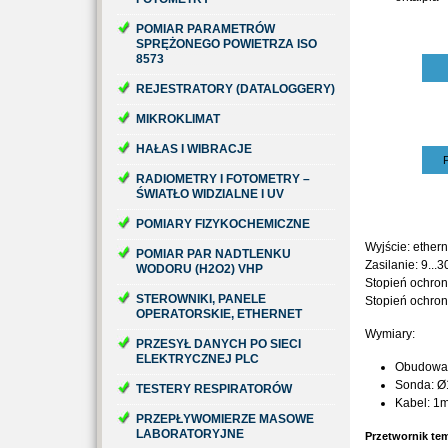
POMIAR PARAMETRÓW
SPRĘŻONEGO POWIETRZA ISO
8573
REJESTRATORY (DATALOGGERY)
MIKROKLIMAT
HAŁAS I WIBRACJE
RADIOMETRY I FOTOMETRY –
ŚWIATŁO WIDZIALNE I UV
POMIARY FIZYKOCHEMICZNE
Wyjście: ethern
POMIAR PAR NADTLENKU
Zasilanie: 9..
WODORU (H2O2) VHP
Stopień ochron
STEROWNIKI, PANELE
Stopień ochrony
OPERATORSKIE, ETHERNET
Wymiary:
PRZESYŁ DANYCH PO SIECI
ELEKTRYCZNEJ PLC
Obudowa:
Sonda: Ø
TESTERY RESPIRATORÓW
Kabel: 1m
PRZEPŁYWOMIERZE MASOWE
LABORATORYJNE
Przetwornik tem