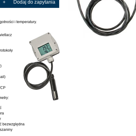
+
Dodaj do zapytania
gotności i temperatury.
ietlacz
rotokoły
)
ail)
TCP
etry:
ć
ura
y
ść bezwzględna
szaniny