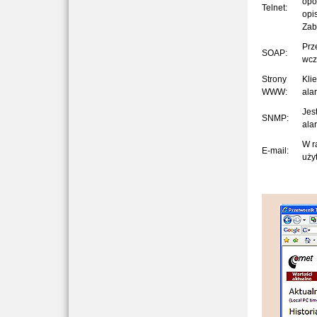
opó
Telnet:
opi
Zab
Prz
SOAP:
wcz
Strony
Kli
WWW:
ala
Jes
SNMP:
ala
W r
E-mail:
uży