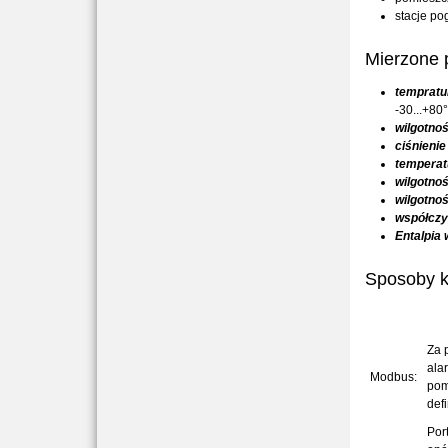
stacje po
Mierzone 
tempratu
-30...+80
wilgotno
ciśnieni
temperat
wilgotno
wilgotno
współczy
Entalpia 
Sposoby k
Za 
ala
Modbus:
pom
def
Por