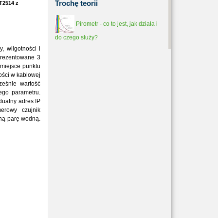
Trochę
teorii
 T2514 z
Pirometr - co to jest, jak działa i
do czego służy?
, wilgotności i
prezentowane 3
 miejsce punktu
ności w kablowej
ześnie wartość
ego parametru.
dualny adres IP
erowy czujnik
ną parę wodną.