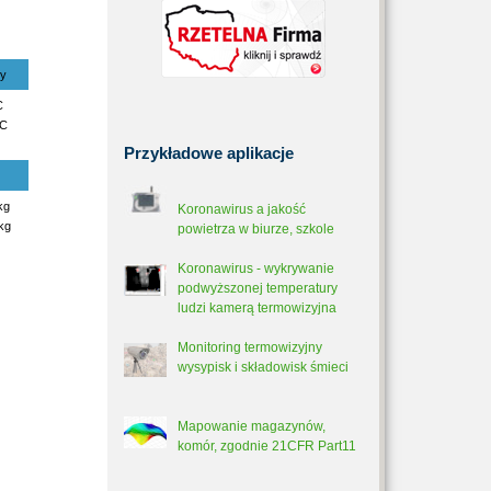
sy
C
°C
Przykładowe
aplikacje
kg
Koronawirus a jakość
kg
powietrza w biurze, szkole
Koronawirus - wykrywanie
podwyższonej temperatury
ludzi kamerą termowizyjna
Monitoring termowizyjny
wysypisk i składowisk śmieci
Mapowanie magazynów,
komór, zgodnie 21CFR Part11