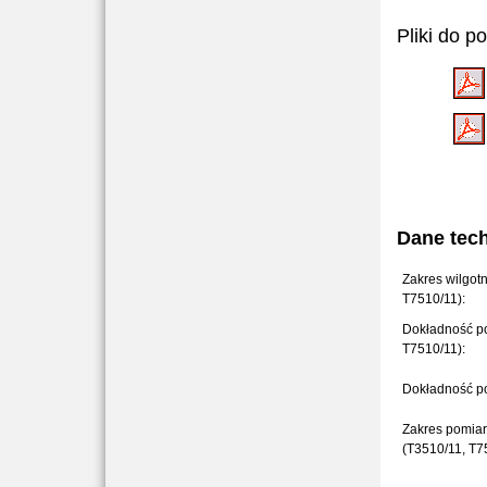
Pliki do p
Dane tec
Zakres wilgot
T7510/11):
Dokładność po
T7510/11):
Dokładność po
Zakres pomiar
(T3510/11,
T7