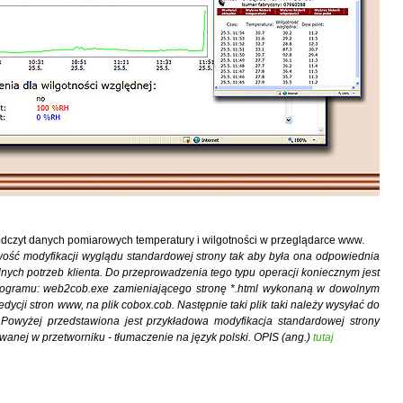
dczyt danych pomiarowych temperatury i wilgotności w przeglądarce www.
iwość modyfikacji wyglądu standardowej strony tak aby była ona odpowiednia
lnych potrzeb klienta. Do przeprowadzenia tego typu operacji koniecznym jest
rogramu: web2cob.exe zamieniającego stronę *.html wykonaną w dowolnym
dycji stron www, na plik cobox.cob. Następnie taki plik taki należy wysyłać do
 Powyżej przedstawiona jest przykładowa modyfikacja standardowej strony
anej w przetworniku - tłumaczenie na język polski. OPIS (ang.)
tutaj