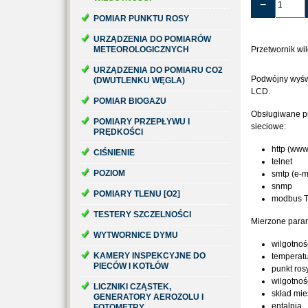
−
POMIAR PUNKTU ROSY
URZĄDZENIA DO POMIARÓW
METEOROLOGICZNYCH
Przetwornik wil
URZĄDZENIA DO POMIARU CO2
Podwójny wyśw
(DWUTLENKU WĘGLA)
LCD.
POMIAR BIOGAZU
Obsługiwane p
POMIARY PRZEPŁYWU I
sieciowe:
PRĘDKOŚCI
http (www
CIŚNIENIE
telnet
POZIOM
smtp (e-m
snmp
POMIARY TLENU [O2]
modbus 
TESTERY SZCZELNOŚCI
Mierzone param
WYTWORNICE DYMU
wilgotnoś
KAMERY INSPEKCYJNE DO
temperat
PIECÓW I KOTŁÓW
punkt ros
wilgotno
LICZNIKI CZĄSTEK,
skład mie
GENERATORY AEROZOLU I
entalpia
FOTOMETRY