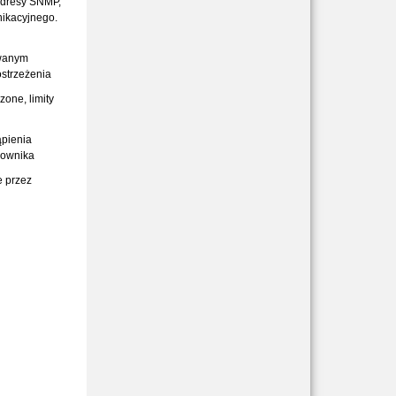
 adresy SNMP,
nikacyjnego.
owanym
ostrzeżenia
one, limity
ąpienia
kownika
e przez