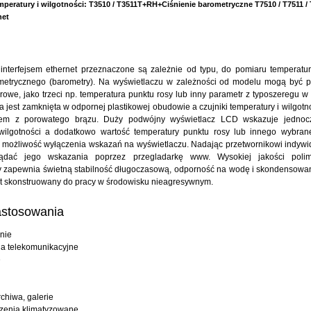
mperatury i wilgotności: T3510 / T3511T+RH+Ciśnienie barometryczne T7510 / T7511 /
net
 interfejsem ethernet przeznaczone są zależnie od typu, do pomiaru temperatury
ometrycznego (barometry). Na wyświetlaczu w zależności od modelu mogą być 
rowe, jako trzeci np. temperatura punktu rosy lub inny parametr z typoszeregu w
ka jest zamknięta w odpornej plastikowej obudowie a czujniki temperatury i wilgot
trem z porowatego brązu. Duży podwójny wyświetlacz LCD wskazuje jednoc
 wilgotności a dodatkowo wartość temperatury punktu rosy lub innego wybran
możliwość wyłączenia wskazań na wyświetlaczu. Nadając przetwornikowi indywi
ądać jego wskazania poprzez przegladarkę www. Wysokiej jakości polim
 zapewnia świetną stabilność długoczasową, odporność na wodę i skondensowa
st skonstruowany do pracy w środowisku nieagresywnym.
stosowania
nie
ia telekomunikacyjne
e
chiwa, galerie
zenia klimatyzowane