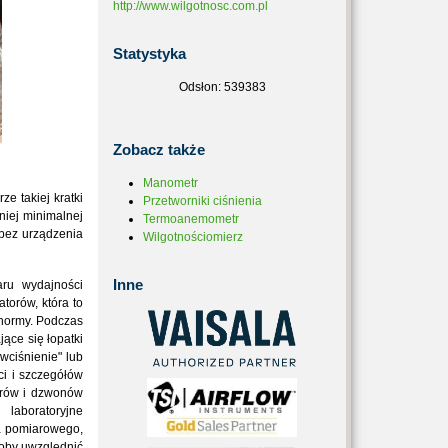
http://www.wilgotnosc.com.pl
Statystyka
Odsłon: 539383
Zobacz
także
Manometr
ze takiej kratki
Przetworniki ciśnienia
iej minimalnej
Termoanemometr
 bez urządzenia
Wilgotnościomierz
Inne
ru wydajności
torów, która to
 normy. Podczas
ące się łopatki
wciśnienie" lub
ci i szczegółów
trów i dzwonów
laboratoryjne
a pomiarowego,
łoby uwzględnić