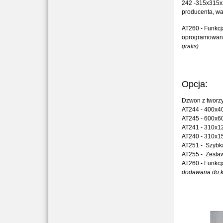
242 -315x315x2
producenta, wa
AT260 - Funkcj
oprogramowani
gratis)
Opcja:
Dzwon z tworzy
AT244 - 400x
AT245 - 600x
AT241 - 310x
AT240 - 310x
AT251 - Szybk
AT255 - Zesta
AT260 - Funkcj
dodawana do ko