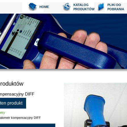
KATALOG
PLIKI DO
HOME
PRODUKTÓW
POBRANIA
produktów
ompensacyjny DIFF
 ten produkt
etry
alometr kompensacyjny DIFF