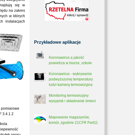
znajdują się w
ględu na zakres
jnych w których
 instalacjach
Przykładowe
aplikacje
Koronawirus a jakość
powietrza w biurze, szkole
Koronawirus - wykrywanie
podwyższonej temperatury
ludzi kamerą termowizyjna
Monitoring termowizyjny
wysypisk i składowisk śmieci
y pomiarowe
F 3.4.1.2
Mapowanie magazynów,
komór, zgodnie 21CFR Part11
trola
 niepewność
skutek oporu