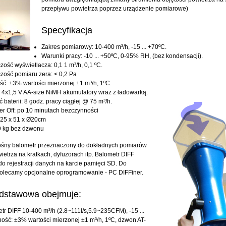
przepływu powietrza poprzez urządzenie pomiarowe)
Specyfikacja
Zakres pomiarowy: 10-400 m³/h, -15 ... +70ºC.
Warunki pracy: -10 ... +50ºC, 0-95% RH, (bez kondensacji).
zość wyświetlacza: 0,1 1 m³/h, 0,1 ºC.
zość pomiaru zera: < 0,2 Pa
ć: ±3% wartości mierzonej ±1 m³/h, 1ºC.
: 4x1,5 V AA-size NiMH akumulatory wraz z ładowarką.
 baterii: 8 godz. pracy ciągłej @ 75 m³/h.
r Off: po 10 minutach bezczynności
 25 x 51 x Ø20cm
9 kg bez dzwonu
ośny balometr przeznaczony do dokładnych pomiarów
ietrza na kratkach, dyfuzorach itp. Balometr DIFF
o rejestracji danych na karcie pamięci SD. Do
olecamy opcjonalne oprogramowanie - PC DIFFiner.
dstawowa obejmuje:
tr DIFF 10-400 m³/h (2.8~111l/s,5.9~235CFM), -15 ...
ość: ±3% wartości mierzonej ±1 m³/h, 1ºC, dzwon AT-