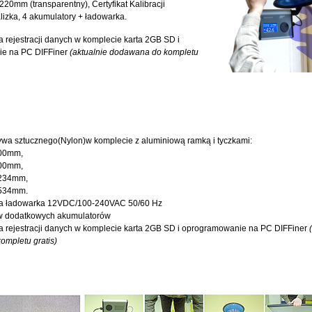
20mm (transparentny), Certyfikat Kalibracji
lizka, 4 akumulatory + ładowarka.
a rejestracji danych w komplecie karta 2GB SD i
e na PC DIFFiner
(aktualnie dodawana do kompletu
wa sztucznego(Nylon)w komplecie z aluminiową ramką i tyczkami:
400mm,
600mm,
1234mm,
1534mm.
a ładowarka 12VDC/100-240VAC 50/60 Hz
w dodatkowych akumulatorów
a rejestracji danych w komplecie karta 2GB SD i oprogramowanie na PC DIFFiner
mpletu gratis)