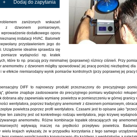
+
Dodaj do zapytania
roblemem zaniżonych wskazań
ów z dzwonem pomiarowym,
z wprowadzenie dodatkowego oporu
nieznanej instalacji HVAC. Balometr
 wywołany przystawieniem jego do
ki. Urządzenie idealnie sprawdza się
 pomiarze wydajności np. kratek
h, które to np. pracują przy minimalnej (poprawnej) różnicy ciśnień. Przy pomiar
r anemometru z dzwonem mógłby spowodować jej pracę poniżej niezbędnej dla n
ń i w efekcie niemiarodajny wynik pomiarów kontrolnych (przy poprawnej jej pracy
pensacyjny DIFF to najnowszy produkt przeznaczony do precyzyjnego pomia
", głównie znajduje zastosowanie do precyzyjnego pomiaru wydajności rekupera
k dobrana aby zapewniała wymianę powietrza w pomieszczeniu w górnej granicy
ości wentylatora, poprzez tradycyjny anemometr z dzwonem pomiarowym, obracaj
zepływ powietrza poprzez profil wentylatora. Czasami jest to opisane jako "przeci
ływ ten zależny jest od konkretnego rodzaju wentylatora, jego krzywej wydajnoś
używanego anemometru. Różne kombinacje łopatek obracających się anemome
miarowych) wpływają inaczej na prędkości przepływu powietrza. Badania 
w wielu krajach wykazały, że w przypadku korzystania z tego samego urządzeni
 tego samego współczynnika korygującego dla każdego z wentylatorów a należa