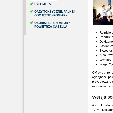
PYŁOMIERZE
GAZY TOKSYCZNE, PALNE I
OBOJĘTNE - POMIARY
OSOBISTE ASPIRATORY
POWIETRZA CASELLA
Rozdzielc
Rozdzielc
Dokładnoś
Zasilanie
Żywotność
Auto Powe
Wymiary:
Waga: 2,
Cyfrowy przen
wydajności pow
przygotowano d
raportowania p
Wersja po
AT-DIFF Balome
+70ºC. Dokładn