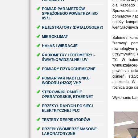
dla każdego z
POMIAR PARAMETRÓW
Sprawozdaniu B
SPRĘŻONEGO POWIETRZA ISO
pomiarowy nada
8573
należy kompe
REJESTRATORY (DATALOGGERY)
wentylacyjnych
MIKROKLIMAT
Balometr komp
"zerową" po
HAŁAS I WIBRACJE
równoległym p
utrzymywaniu 
RADIOMETRY I FOTOMETRY –
ŚWIATŁO WIDZIALNE I UV
"0". W balom
wymuszająceg
POMIARY FIZYKOCHEMICZNE
powietrza ust
ciśnień, sta
POMIAR PAR NADTLENKU
otoczenia. W 
WODORU (H2O2) VHP
różnica tego ci
STEROWNIKI, PANELE
OPERATORSKIE, ETHERNET
Wykonanie balo
PRZESYŁ DANYCH PO SIECI
ELEKTRYCZNEJ PLC
TESTERY RESPIRATORÓW
PRZEPŁYWOMIERZE MASOWE
LABORATORYJNE