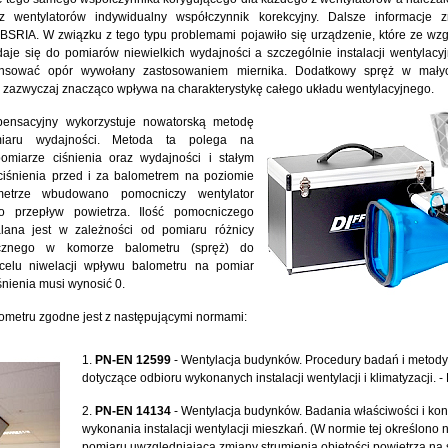
 wentylatorów indywidualny współczynnik korekcyjny. Dalsze informacje 
SRIA. W związku z tego typu problemami pojawiło się urządzenie, które ze wz
je się do pomiarów niewielkich wydajności a szczególnie instalacji wentylacy
nsować opór wywołany zastosowaniem miernika. Dodatkowy spręż w małych
 zazwyczaj znacząco wpływa na charakterystykę całego układu wentylacyjnego.
ensacyjny wykorzystuje nowatorską metodę
miaru wydajności. Metoda ta polega na
omiarze ciśnienia oraz wydajności i stałym
ciśnienia przed i za balometrem na poziomie
etrze wbudowano pomocniczy wentylator
o przepływ powietrza. Ilość pomocniczego
alana jest w zależności od pomiaru różnicy
tycznego w komorze balometru (spręż) do
celu niwelacji wpływu balometru na pomiar
śnienia musi wynosić 0.
metru zgodne jest z następującymi normami:
1.
PN-EN 12599
- Wentylacja budynków. Procedury badań i metod
dotyczące odbioru wykonanych instalacji wentylacji i klimatyzacji. - 
2.
PN-EN 14134
- Wentylacja budynków. Badania właściwości i kon
wykonania instalacji wentylacji mieszkań. (W normie tej określono
pomiaru uwzględniającą zmiany strumienia objętości powietrza na 