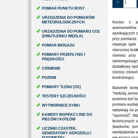
−
POMIAR PUNKTU ROSY
URZĄDZENIA DO POMIARÓW
METEOROLOGICZNYCH
Koniec z p
anemometr
URZĄDZENIA DO POMIARU CO2
wynikających 
(DWUTLENKU WĘGLA)
przy pomiarze 
niweluje opór
POMIAR BIOGAZU
mierzonej krat
POMIARY PRZEPŁYWU I
również przy
PRĘDKOŚCI
samoregulującyc
dodatkowy opó
CIŚNIENIE
różnicy ciśnie
POZIOM
kontrolnego).
POMIARY TLENU [O2]
Balometr kom
"metodą zerową
TESTERY SZCZELNOŚCI
powinna być ta
pomiaru wydajn
WYTWORNICE DYMU
wpływają na pr
KAMERY INSPEKCYJNE DO
"oporność". Wp
PIECÓW I KOTŁÓW
technicznych 
(kapturów po
LICZNIKI CZĄSTEK,
wentylatorów 
GENERATORY AEROZOLU I
FOTOMETRY
nie można użyć