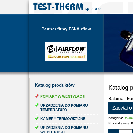
Partner firmy TSI-Airflow
Katalog
produktów
Katalog 
POMIARY W WENTYLACJI
Balometr k
URZĄDZENIA DO POMIARU
Zapytaj o
TEMPERATURY
Kategoria:
Balom
KAMERY TERMOWIZYJNE
Nr katalogowy:
B
URZĄDZENIA DO POMIARU
WILGOTNOŚCI