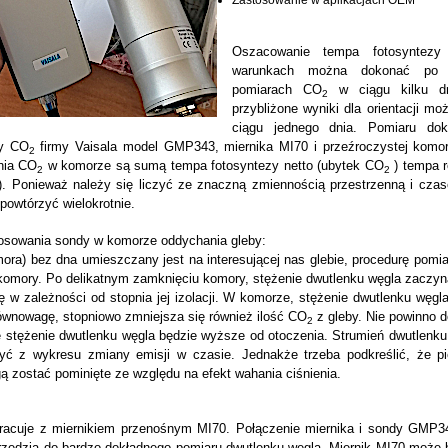
Zastosowanie w aplikacjach OEM
Oszacowanie tempa fotosyntez
warunkach można dokonać po w
pomiarach CO
w ciągu kilku dn
2
przybliżone wyniki dla orientacji m
ciągu jednego dnia. Pomiaru dok
y CO
firmy Vaisala model GMP343, miernika MI70 i przeźroczystej komor
2
nia CO
w komorze są sumą tempa fotosyntezy netto (ubytek CO
) tempa r
2
2
). Ponieważ należy się liczyć ze znaczną zmiennością przestrzenną i czaso
powtórzyć wielokrotnie.
osowania sondy w komorze oddychania gleby:
ora) bez dna umieszczany jest na interesującej nas glebie, procedurę pom
 komory. Po delikatnym zamknięciu komory, stężenie dwutlenku węgla zaczyn
ę w zależności od stopnia jej izolacji. W komorze, stężenie dwutlenku węgl
ównowagę, stopniowo zmniejsza się również ilość CO
z gleby. Nie powinno d
2
ie stężenie dwutlenku węgla będzie wyższe od otoczenia. Strumień dwutlenku
yć z wykresu zmiany emisji w czasie. Jednakże trzeba podkreślić, że pi
 zostać pominięte ze względu na efekt wahania ciśnienia.
racuje z miernikiem przenośnym MI70. Połączenie miernika i sondy GMP3
rzędzia do bardzo dokładnego pomiaru dwutlenku węgla. Miernik MI70 może 