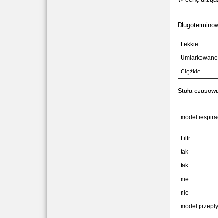
Długoterminow
Lekkie
Umiarkowane
Ciężkie
Stała czasow
model respira
Filtr
tak
tak
nie
nie
model przepł