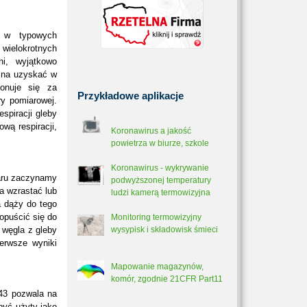
y w typowych
ielokrotnych
i, wyjątkowo
ożna uzyskać w
onuje się za
Przykładowe
aplikacje
y pomiarowej.
espiracji gleby
wą respiracji,
Koronawirus a jakość
powietrza w biurze, szkole
Koronawirus - wykrywanie
iaru zaczynamy
podwyższonej temperatury
a wzrastać lub
ludzi kamerą termowizyjna
a dąży do tego
opuścić się do
Monitoring termowizyjny
 węgla z gleby
wysypisk i składowisk śmieci
erwsze wyniki
Mapowanie magazynów,
komór, zgodnie 21CFR Part11
43 pozwala na
być użyty jako