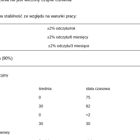
a stabilność ze względu na warunki pracy:
±2% odczytu/rok
±2% odczytu/6 miesięcy
±2% odczytu/3 miesiące
a (90%)
cyjny
średnia
stała czasowa
0
75
30
82
0
<2
30
30
ywowy