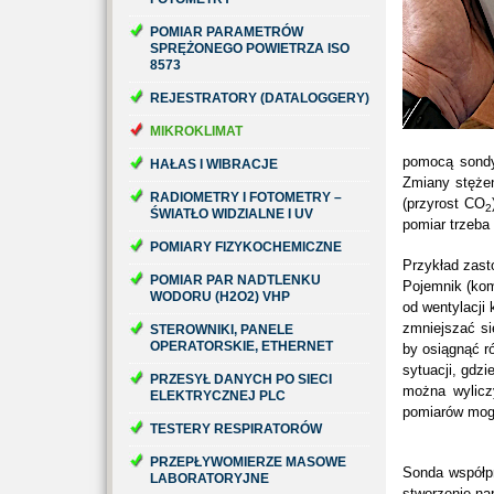
POMIAR PARAMETRÓW
SPRĘŻONEGO POWIETRZA ISO
8573
REJESTRATORY (DATALOGGERY)
MIKROKLIMAT
pomocą sond
HAŁAS I WIBRACJE
Zmiany stęże
RADIOMETRY I FOTOMETRY –
(przyrost CO
2
ŚWIATŁO WIDZIALNE I UV
pomiar trzeba 
POMIARY FIZYKOCHEMICZNE
Przykład zast
POMIAR PAR NADTLENKU
Pojemnik (kom
WODORU (H2O2) VHP
od wentylacji
zmniejszać si
STEROWNIKI, PANELE
OPERATORSKIE, ETHERNET
by osiągnąć r
sytuacji, gdz
PRZESYŁ DANYCH PO SIECI
można wylicz
ELEKTRYCZNEJ PLC
pomiarów mogą
TESTERY RESPIRATORÓW
PRZEPŁYWOMIERZE MASOWE
Sonda współp
LABORATORYJNE
stworzenie na