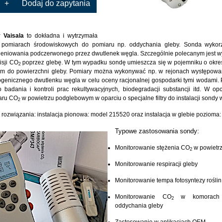
+
Dodaj do zapytania
 Vaisala
to dokładna i wytrzymała
pomiarach środowiskowych do pomiaru np. oddychania gleby. Sonda wykorz
ieniowania podczerwonego przez dwutlenek węgla. Szczególnie polecanym jest wy
isji CO
poprzez glebę. W tym wypadku sondę umieszcza się w pojemniku o okreś
2
em do powierzchni gleby. Pomiary można wykonywać np. w rejonach występowa
genicznego dwutlenku węgla w celu oceny racjonalnej gospodarki tymi wodami.
 badania i kontroli prac rekultywacyjnych, biodegradacji substancji itd. W op
aru CO
w powietrzu podglebowym w oparciu o specjalne filtry do instalacji sondy w
2
rozwiązania: instalacja pionowa: model 215520 oraz instalacja w glebie pozioma
Typowe zastosowania sondy:
Monitorowanie stężenia CO
w powietr
2
Monitorowanie respiracji gleby
Monitorowanie tempa fotosyntezy roślin
Monitorowanie CO
w komorach 
2
oddychania gleby