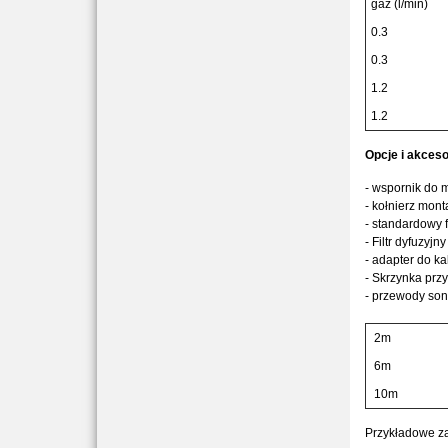
gaz (l/min)
0.3
0.3
1.2
1.2
Opcje i akceso
- wspornik do
- kołnierz mo
- standardowy 
- Filtr dyfuzyjn
- adapter do k
- Skrzynka prz
- przewody son
2m
6m
10m
Przykładowe za