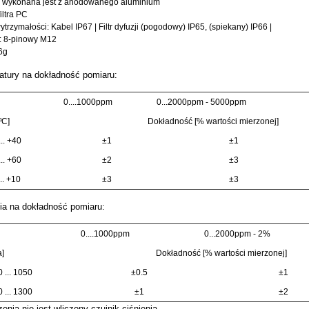
wykonana jest z anodowanego aluminium
iltra PC
ytrzymałości: Kabel IP67 | Filtr dyfuzji (pogodowy) IP65, (spiekany) IP66 |
: 8-pinowy M12
6g
tury na dokładność pomiaru:
0....1000ppm
0...2000ppm - 5000ppm
ºC]
Dokładność [% wartości mierzonej]
.. +40
±1
±1
.. +60
±2
±3
... +10
±3
±3
ia na dokładność pomiaru:
0....1000ppm
0...2000ppm - 2%
a]
Dokładność [% wartości mierzonej]
 ... 1050
±0.5
±1
 ... 1300
±1
±2
nia nie jest wliczony czujnik ciśnienia.