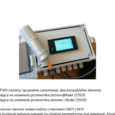
343 możemy opcjonalnie zamontować dwa kompatybilne elementy:
ająca na ustawienia przetwornika poziomo|Model
215519:
ająca na ustawienie przetwornika pionowo | Model
215520:
ównież stanowić zestaw mobilny z miernikiem GM70 | MI70:
a możliwość wpisania poprawki na ciśnienie barometryczne oraz wilgotność. Pomi