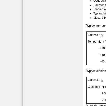
Obudowa 
Pokrywa f
Stopień w
Typ kabla
Masa: 31
Wpływ tempera
Zakres CO
2
Temperatura [
+10 .
+40 .
-40 
Wpływ ciśnien
Zakres CO
2
Cisnienie [hP
900
700
W cenę urządze