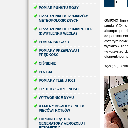
−
POMIAR PUNKTU ROSY
URZĄDZENIA DO POMIARÓW
METEOROLOGICZNYCH
GMP343 firmy
sonda CO
w 
2
URZĄDZENIA DO POMIARU CO2
absorpcji prom
(DWUTLENKU WĘGLA)
do pomiaru em
otwartym boki
POMIAR BIOGAZU
wycieków endo
POMIARY PRZEPŁYWU I
wykorzystać do
PRĘDKOŚCI
elementy pomi
CIŚNIENIE
Występują dwa 
POZIOM
POMIARY TLENU [O2]
TESTERY SZCZELNOŚCI
WYTWORNICE DYMU
KAMERY INSPEKCYJNE DO
PIECÓW I KOTŁÓW
LICZNIKI CZĄSTEK,
GENERATORY AEROZOLU I
FOTOMETRY