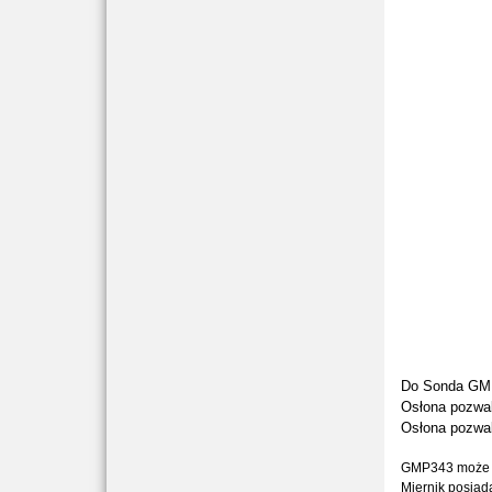
Do Sonda GMP
Osłona pozwal
Osłona pozwal
GMP343 może r
Miernik posiad