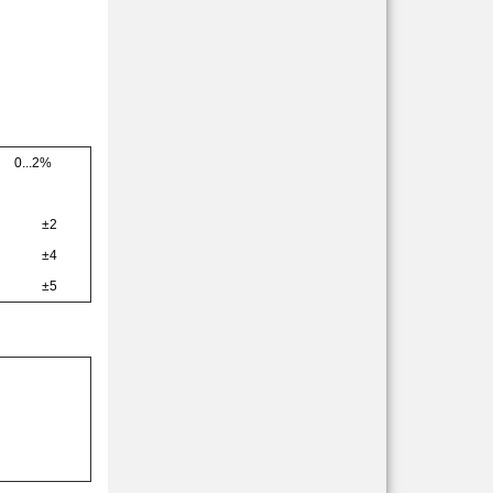
0...2%
±2
±4
±5