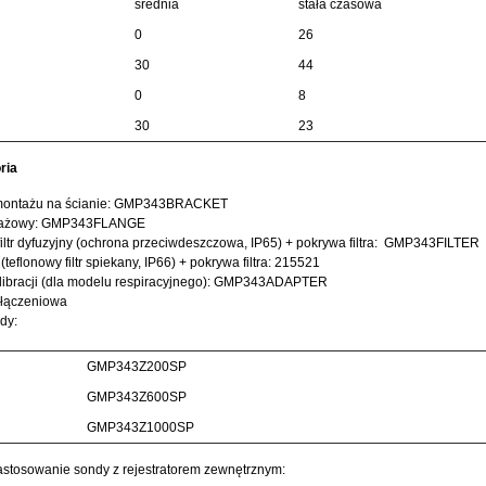
średnia
stała czasowa
0
26
30
44
0
8
30
23
ria
 montażu na ścianie: GMP343BRACKET
ntażowy: GMP343FLANGE
filtr dyfuzyjny (ochrona przeciwdeszczowa, IP65) + pokrywa filtra: GMP343FILTER
y (teflonowy filtr spiekany, IP66) + pokrywa filtra: 215521
alibracji (dla modelu respiracyjnego): GMP343ADAPTER
yłączeniowa
dy:
GMP343Z200SP
GMP343Z600SP
GMP343Z1000SP
stosowanie sondy z rejestratorem zewnętrznym: