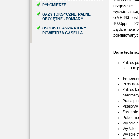
PYŁOMIERZE
urządzenie
wyświetlając
GAZY TOKSYCZNE, PALNE I
GMP343 jest
OBOJĘTNE - POMIARY
4000ppm i 2%
OSOBISTE ASPIRATORY
zajdzie taka 
POWIETRZA CASELLA
zdefiniowanyc
Dane technic
Zakres po
0...3000 
Temperatu
Przechowy
Zakres ko
barometr
Praca pod
Przepływ 
Zasilanie
Pobór mo
Wyjście 
Wyjście n
Wyjście 