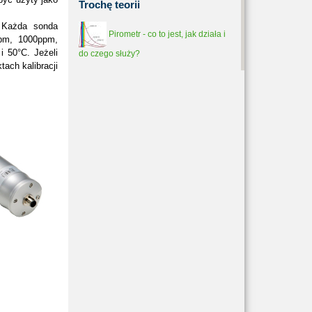
Trochę
teorii
. Każda sonda
Pirometr - co to jest, jak działa i
pm, 1000ppm,
i 50°C. Jeżeli
do czego służy?
ach kalibracji