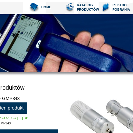
KATALOG
PLIKI DO
HOME
PRODUKTÓW
POBRANIA
produktów
- GMP343
 ten produkt
r CO2 | CO | T | RH
GMP343