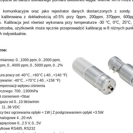
e, komunikacyjne oraz jako rejestrator danych dostarczonych z sondy
 kalibrowana z dokładnością ±0.5% przy 0ppm, 200ppm, 370ppm, 600p
. Kalibracja jest
również wykonana przy temperaturze -30 °C, 0°C, 25°C, 
potrzeba, użytkownik może ręcznie przeprowadzić kalibrację w 8 różnych punkt
h indywidualnie.
zne:
miarowy: 0...1000 ppm, 0...2000 ppm,
ppm, 0...4000 ppm, 0...5000 ppm, 0...2%
ra pracy od -40°C...+60°C (-40...+140 °F)
wanie: -40°C...+70°C (-40...+158 °F)
mpensacji wpływu ciśnienia
ycznego: 700...1300hPa
 cisnieniem <5bar
gazu od 0...10 litrów/min
: 11..36 VDC
cy bez ogrzewania optyki < 1W | Z podgrzewaniem optyki <3.5W
analogowe 4...20 mA
apięciowe 0...2.5 V, 0...5V
cyfrowe RS485, RS232