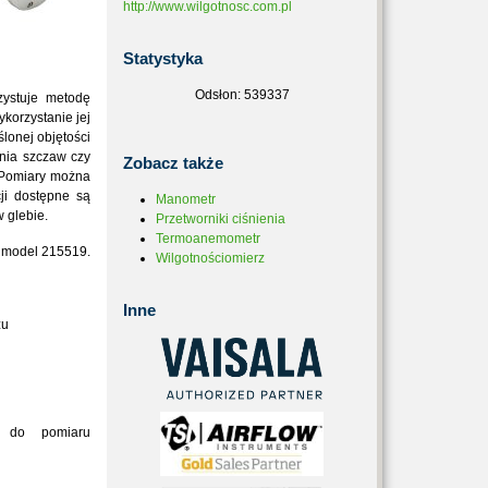
http://www.wilgotnosc.com.pl
Statystyka
Odsłon: 539337
ystuje metodę
korzystanie jej
lonej objętości
nia szczaw czy
Zobacz
także
 Pomiary można
cji dostępne są
Manometr
 glebie.
Przetworniki ciśnienia
Termoanemometr
: model 215519.
Wilgotnościomierz
Inne
zu
do pomiaru