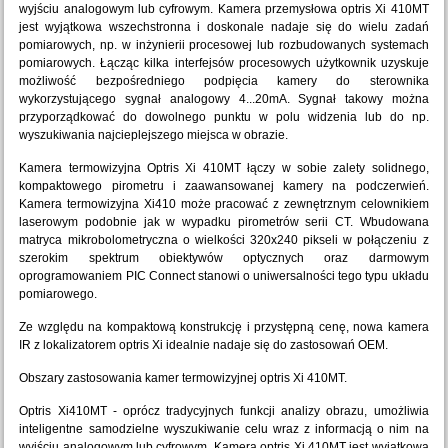
wyjściu analogowym lub cyfrowym. Kamera przemysłowa optris Xi 410MT
jest wyjątkowa wszechstronna i doskonale nadaje się do wielu zadań
pomiarowych, np. w inżynierii procesowej lub rozbudowanych systemach
pomiarowych. Łącząc kilka interfejsów procesowych użytkownik uzyskuje
możliwość bezpośredniego podpięcia kamery do sterownika
wykorzystującego sygnał analogowy 4...20mA. Sygnał takowy można
przyporządkować do dowolnego punktu w polu widzenia lub do np.
wyszukiwania najcieplejszego miejsca w obrazie.
Kamera termowizyjna Optris Xi 410MT łączy w sobie zalety solidnego,
kompaktowego pirometru i zaawansowanej kamery na podczerwień.
Kamera termowizyjna Xi410 może pracować z zewnętrznym celownikiem
laserowym podobnie jak w wypadku pirometrów serii CT. Wbudowana
matryca mikrobolometryczna o wielkości 320x240 pikseli w połączeniu z
szerokim spektrum obiektywów optycznych oraz darmowym
oprogramowaniem PIC Connect stanowi o uniwersalności tego typu układu
pomiarowego.
Ze względu na kompaktową konstrukcję i przystępną cenę, nowa kamera
IR z lokalizatorem optris Xi idealnie nadaje się do zastosowań OEM.
Obszary zastosowania kamer termowizyjnej optris Xi 410MT.
Optris Xi410MT - oprócz tradycyjnych funkcji analizy obrazu, umożliwia
inteligentne samodzielne wyszukiwanie celu wraz z informacją o nim na
wyjściu analogowym lub cyfrowym. Kamera optris Xi 410MT jest wyjątkowa