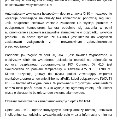
pomiarowych jako wyjścia analogowe lub alarmowe, co idealnie nadaje się
do stosowania w systemach OEM.
Automatyczny wykrywacz hotspotów – dobrze znany z Xi 80 – niezawodnie
wyłapuje poruszające się obiekty bez konieczności ponownej regulacji.
Jeśli połączenie sieciowe zostanie zakłócone lub wystąpi problem z
podłączonym komputerem, kamera podejmie się zadania w pełni
autonomicznie i zapewni niezawodne alarmowanie w przypadku wykrycia
problemu. Ta cecha sprawia, że ​​Xi410MT jest idealna do wszystkich
zastosowań związanych z prewencyjnym zabezpieczeniem
przeciwpożarowym.
Podobnie jak zwykłe w serii Xi, Xi410 jest również wyposażona w
elektryczny silnik do wygodnego ustawiania ostrości na odległość za
pomocą bezpłatnego oprogramowania PIX Connect. Xi 410 jest
skalibrowana do pomiaru temperatury w zakresie 475 °C ... 1700 °C.
Klienci otrzymują gotowy do użycia pakiet zawierający wspornik
montażowy, oprogramowanie, Ethernet (PoE), kabel połączeniowy IN/OUT i
USB w bardzo atrakcyjnej cenie. W porównaniu z głównymi konkurentami
bardzo niski pobór prądu Xi 410 wydaje się ogromną zaletą, jeśli klienci
myślą o stworzeniu bezpiecznego systemu alarmowego.
Obszary zastosowania kamer termowizyjnych optris Xi410MT.
Optris XI410MT - oprócz tradycyjnych funkcji analizy obrazu, umożliwia
inteligentne samodzielne wyszukiwanie celu wraz z informacją o nim na