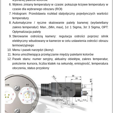
wybranej palecie kolorów.
Wykres zmiany temperatury w czasie: pokazuje krzywe temperatury w
czasie dla wybranego obszaru (ROI)
Histogram: Przedstawia rozkład statystyczny pojedynczych wartości
temperatury.
Automatyczne / ręczne skalowanie palety barwnej (wyświetlany
zakres temperatur): Man., (Min, max), 1σ: 1 Sigma, 3σ: 3 Sigma, OPT:
Optymalizacja palety
Sterowanie ostrością kamery: regulacja ostrości poprzez silnik
elektryczny wbudowany w kamerze w celu ustawienia ostrości obrazu
termowizyjnego
Menu i pasek narzędzi (ikony)
Ikona umożliwiająca przełączanie między paletami kolorów
Pasek stanu: numer seryjny, aktualny obiektyw, zakres temperatur,
położenie kursora, liczba klatek na sekundę, emisyjność, temperatura
otoczenia, status przysłony