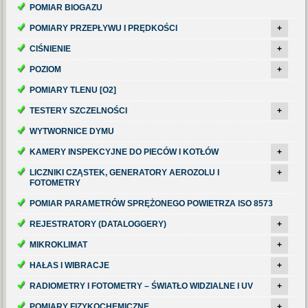
POMIAR BIOGAZU
POMIARY PRZEPŁYWU I PRĘDKOŚCI
+
CIŚNIENIE
+
POZIOM
+
POMIARY TLENU [O2]
TESTERY SZCZELNOŚCI
+
WYTWORNICE DYMU
KAMERY INSPEKCYJNE DO PIECÓW I KOTŁÓW
+
LICZNIKI CZĄSTEK, GENERATORY AEROZOLU I
+
FOTOMETRY
POMIAR PARAMETRÓW SPRĘŻONEGO POWIETRZA ISO 8573
REJESTRATORY (DATALOGGERY)
+
MIKROKLIMAT
+
HAŁAS I WIBRACJE
+
RADIOMETRY I FOTOMETRY – ŚWIATŁO WIDZIALNE I UV
+
POMIARY FIZYKOCHEMICZNE
+