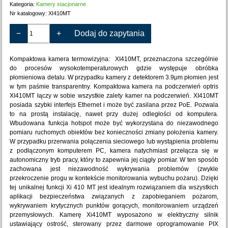
Kategoria:
Kamery stacjonarne
Nr katalogowy:
XI410MT
−
+
Dodaj do zapytania
Kompaktowa kamera termowizyjna: XI410MT, przeznaczona szczególnie
do procesów wysokotemperaturowych gdzie występuje obróbka
płomieniowa detalu. W przypadku kamery z detektorem 3.9μm płomien jest
w tym paśmie transparentny. Kompaktowa kamera na podczerwień optris
XI410MT łączy w sobie wszystkie zalety kamer na podczerwień. XI410MT
posiada szybki interfejs Ethernet i może być zasilana przez PoE. Pozwala
to na prostą instalację, nawet przy dużej odległości od komputera.
Wbudowana funkcja hotspot może być wykorzystana do niezawodnego
pomiaru ruchomych obiektów bez konieczności zmiany położenia kamery.
W przypadku przerwania połączenia sieciowego lub wystąpienia problemu
z podłączonym komputerem PC, kamera natychmiast przełącza się w
autonomiczny tryb pracy, który to zapewnia jej ciągły pomiar. W ten sposób
zachowana jest niezawodność wykrywania problemów (zwykle
przekroczenie progu w kontekście monitorowania wybuchu pożaru). Dzięki
tej unikalnej funkcji Xi 410 MT jest idealnym rozwiązaniem dla wszystkich
aplikacji bezpieczeństwa związanych z zapobieganiem pożarom,
wykrywaniem krytycznych punktów gorących, monitorowaniem urządzeń
przemysłowych. Kamerę Xi410MT wyposażono w elektryczny silnik
ustawiający ostrość, sterowany przez darmowe oprogramowanie PIX