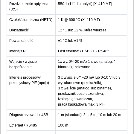
Rozdzielczość optyczna
550:1 (11° dla optyki) [Xi 410 MT]
(D:S)
Czułość termiczna (NETD)
1 K @ 600 °C (Xi 410 MT)
Dokładność
±2 °C lub ±2 %, która większa
Powtarzalność
±1 °C lub ±1 %
Interfejs PC
Fast ethernet / USB 2.0 / RS485
Wejście / wyjście
1x wy. 0/4-20 mA / 1 x we (analog. /
bezpośrednie
binarne); izolowane
Interfejs procesowy
3 x wyjście 0/4–20 mA lub 0-10 V lub 3
przemysłowy PIF (opcja)
wy. alarmowe (przekaźnik),
3 x wejście (analog. lub binarne),
przekaźnik bezpieczeństwa,
izolacja galwaniczna,
praca kaskadowa max. 3 PIF
Długość przewodu USB
1 m (standard), 3m, 5 m, 10 m lub 20 m
Ethernet / RS485
100 m