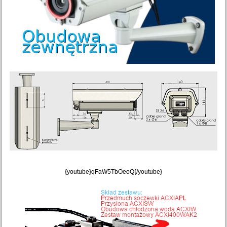
{youtube}qFaW5TbOeoQ{/youtube}