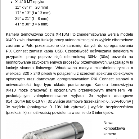
Xi 410 MT optyka:
11° x 8° (f = 20 mm)
17° x 13° (f = 13 mm)
29° x 21° (f = 8 mm)
41° x 30° (f = 6 mm)
Kamera termowizyjna Optris XI410MT to zmodernizowana wersja modelu
Xi400 z wbudowaną funkcją pracy autonomicznej plus wyjście ethernetowe
zasilane z PoE, przeznaczone do transmisji danych do oprogramowania
PIX Connect zamiast kabla USB. Częstotliwość odświeżania detektora w
przypadku pracy poprzez sięć ethernetową 30Hz (30/s) pozwala na
monitorowanie szybkozmiennych procesów przemysłowych, włączając w to
funkcję skanera liniowego. Wbudowana matryca mikrobolometryczna o
wielkości 320 x 240 pikseli w połączeniu z szerokim spektrum obiektywów
optycznych oraz darmowym oprogramowaniem PIX Connect stanowi o
uniwersalności tego typu układu pomiarowego. Kamera termowizyjna
Xi410 może pracować z opcjonalnym przemysłowym interfejsem PIF
posiadającym zaimplementowane wyjścia: 3x wyjścia analogowe
(0/4...20mA lub 0-10 V) | 3x wyjście alarmowe (przekaźniki) 0...30V/400mA |
3x wejścia (analogowe 0...10V lub cyfrowe) | wyjście bezpieczeństwa
(przekaźnik) z możliwością powielenia w sumie do 3 interfejsów.
Nowa
kompaktowa
kamera