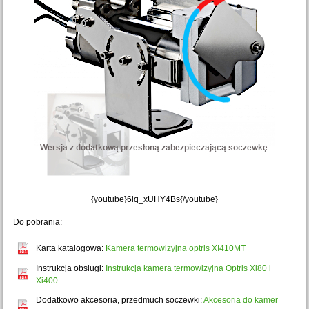
{youtube}6iq_xUHY4Bs{/youtube}
Do pobrania:
Karta katalogowa:
Kamera termowizyjna optris XI410MT
Instrukcja obsługi:
Instrukcja kamera termowizyjna Optris Xi80 i
Xi400
Dodatkowo akcesoria, przedmuch soczewki:
Akcesoria do kamer