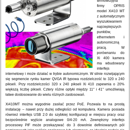
termowizyjna
firmy OPRIS
model Xi410 MT
z automatycznym
wyszukiwaniem
najcieplejszych
punktów,
ethernetem i
autonomiczną
pracą. W
porównaniu do
Xi 400 kamera
ma wbudowany
interfejs
internetowy i może działać w trybie autonomicznym. W silnie rozwijającym
się segmencie rynku kamer QVGA IR typowa rozdzielczość to 320 x 240
pikseli. Przy rozdzielczości 320 x 240 pikseli Xi 410 zapewnia o 20%
większą liczbę pikseli. Cztery różne optyki między 11° i 41° umożliwiają
łatwe dostosowanie do wielu różnych zastosowań.
Xi410MT można wygodnie zasilać przez PoE. Pozwala to na prostą
instalację – nawet przy dużej odległości od komputera. Kamera posiada
również interfejs USB 2.0 do szybkiej konfiguracji w miejscu pracy oraz
bezpośrednie wyjście analogowe 0/4-20 mA. Zewnętrzny interfejs
procesowy PIF może przekazywać do 3 dowolnie definiowanych pól