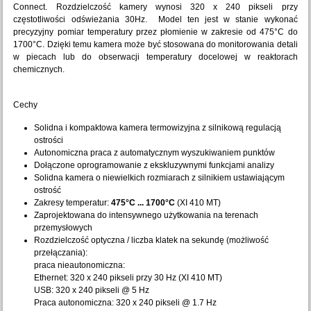
Connect. Rozdzielczość kamery wynosi 320 x 240 pikseli przy
częstotliwości odświeżania 30Hz. Model ten jest w stanie wykonać
precyzyjny pomiar temperatury przez płomienie w zakresie od 475°C do
1700°C. Dzięki temu kamera może być stosowana do monitorowania detali
w piecach lub do obserwacji temperatury docelowej w reaktorach
chemicznych.
Cechy
Solidna i kompaktowa kamera termowizyjna z silnikową regulacją
ostrości
Autonomiczna praca z automatycznym wyszukiwaniem punktów
Dołączone oprogramowanie z ekskluzywnymi funkcjami analizy
Solidna kamera o niewielkich rozmiarach z silnikiem ustawiającym
ostrość
Zakresy temperatur:
475°C ... 1700°C
(XI 410 MT)
Zaprojektowana do intensywnego użytkowania na terenach
przemysłowych
Rozdzielczość optyczna / liczba klatek na sekundę (możliwość
przełączania):
praca nieautonomiczna:
Ethernet: 320 x 240 pikseli przy 30 Hz (XI 410 MT)
USB: 320 x 240 pikseli @ 5 Hz
Praca autonomiczna: 320 x 240 pikseli @ 1.7 Hz