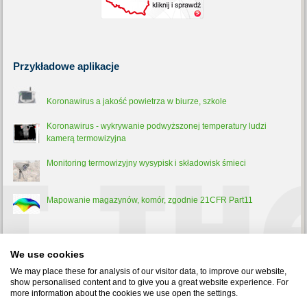
Przykładowe
aplikacje
Koronawirus a jakość powietrza w biurze, szkole
Koronawirus - wykrywanie podwyższonej temperatury ludzi
kamerą termowizyjna
Monitoring termowizyjny wysypisk i składowisk śmieci
Mapowanie magazynów, komór, zgodnie 21CFR Part11
Trochę
teorii
We use cookies
Pirometr - co to jest, jak działa i do czego służy?
We may place these for analysis of our visitor data, to improve our website,
show personalised content and to give you a great website experience. For
more information about the cookies we use open the settings.