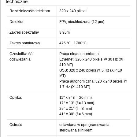
techniczne
Rozdzielczość detektora
320 x 240 pikseli
Detektor
FPA, niechłodzona (12 μm)
Zakres spektralny
3.9μm
Zakres pomiarowy
475 °C...1700°C
Częstotliwość
Praca nieautonomiczna:
odświeżania
Ethernet: 320 x 240 pixels @ 30 Hz (Xi
410 MT)
USB: 320 x 240 pixels @ 5 Hz (Xi 410
MT)
Praca autonomiczna: 320 x 240 pixels @
1.7 Hz (Xi 410 MT)
Optyka:
11° x 8° (f = 20 mm)
17° x 13° (f = 13 mm)
29° x 21° (f = 8 mm)
41° x 30° (f = 6 mm)
Ostrość
ustawiana w oprogramowania,
sterowana silnikiem