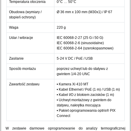
Temperatura otoczenia
0°C … 50°C
Obudowa (wymiary /
Ø 36 mm x 100 mm (M30x1) / IP 67
stopień ochrony)
Waga
220 g
Udar / wibracje
IEC 60068-2-27 (25 G i 50 G)
IEC 60068-2-6 (sinusoidalne)
IEC 60068-2-64 (szerokopasmowe)
Zasilanie
5-24 V DC / PoE / USB
Sposób montażu
poprzez uchwyt lub do statywu z
gwintem 1/4-20 UNC
Zawartość zestawu
• Kamera Xi 410 MT
• Kabel Ethernet / PoE (1 m) / USB (1 m)
• Kabel I/O z blokiem zacisków (1 m)
• Uchwyt montażowy z gwintem do
statywu, nakrętka mocująca
• Pakiet oprogramowania optris® PIX
Connect
W zestawie darmowe oprogramowanie do analizy termograficznej