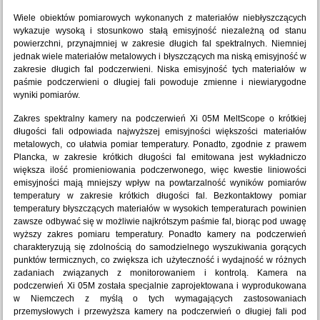
Wiele obiektów pomiarowych wykonanych z materiałów niebłyszczących
wykazuje wysoką i stosunkowo stałą emisyjność niezależną od stanu
powierzchni, przynajmniej w zakresie długich fal spektralnych. Niemniej
jednak wiele materiałów metalowych i błyszczących ma niską emisyjność w
zakresie długich fal podczerwieni. Niska emisyjność tych materiałów w
paśmie podczerwieni o długiej fali powoduje zmienne i niewiarygodne
wyniki pomiarów.
Zakres spektralny kamery na podczerwień Xi 05M MeltScope o krótkiej
długości fali odpowiada najwyższej emisyjności większości materiałów
metalowych, co ułatwia pomiar temperatury. Ponadto, zgodnie z prawem
Plancka, w zakresie krótkich długości fal emitowana jest wykładniczo
większa ilość promieniowania podczerwonego, więc kwestie liniowości
emisyjności mają mniejszy wpływ na powtarzalność wyników pomiarów
temperatury w zakresie krótkich długości fal. Bezkontaktowy pomiar
temperatury błyszczących materiałów w wysokich temperaturach powinien
zawsze odbywać się w możliwie najkrótszym paśmie fal, biorąc pod uwagę
wyższy zakres pomiaru temperatury. Ponadto kamery na podczerwień
charakteryzują się zdolnością do samodzielnego wyszukiwania gorących
punktów termicznych, co zwiększa ich użyteczność i wydajność w różnych
zadaniach związanych z monitorowaniem i kontrolą. Kamera na
podczerwień Xi 05M została specjalnie zaprojektowana i wyprodukowana
w Niemczech z myślą o tych wymagających zastosowaniach
przemysłowych i przewyższa kamery na podczerwień o długiej fali pod