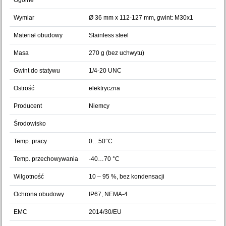
Ogólne
Wymiar
Ø 36 mm x 112-127 mm, gwint: M30x1
Materiał obudowy
Stainless steel
Masa
270 g (bez uchwytu)
Gwint do statywu
1/4-20 UNC
Ostrość
elektryczna
Producent
Niemcy
Środowisko
Temp. pracy
0…50°C
Temp. przechowywania
-40…70 °C
Wilgotność
10 – 95 %, bez kondensacji
Ochrona obudowy
IP67, NEMA-4
EMC
2014/30/EU