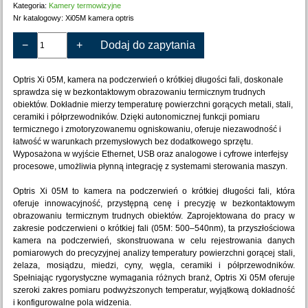
Kategoria:
Kamery termowizyjne
Nr katalogowy:
Xi05M kamera optris
−
+
Dodaj do zapytania
Optris Xi 05M, kamera na podczerwień o krótkiej długości fali, doskonale
sprawdza się w bezkontaktowym obrazowaniu termicznym trudnych
obiektów. Dokładnie mierzy temperaturę powierzchni gorących metali, stali,
ceramiki i półprzewodników. Dzięki autonomicznej funkcji pomiaru
termicznego i zmotoryzowanemu ogniskowaniu, oferuje niezawodność i
łatwość w warunkach przemysłowych bez dodatkowego sprzętu.
Wyposażona w wyjście Ethernet, USB oraz analogowe i cyfrowe interfejsy
procesowe, umożliwia płynną integrację z systemami sterowania maszyn.
Optris Xi 05M to kamera na podczerwień o krótkiej długości fali, która
oferuje innowacyjność, przystępną cenę i precyzję w bezkontaktowym
obrazowaniu termicznym trudnych obiektów. Zaprojektowana do pracy w
zakresie podczerwieni o krótkiej fali (05M: 500–540nm), ta przyszłościowa
kamera na podczerwień, skonstruowana w celu rejestrowania danych
pomiarowych do precyzyjnej analizy temperatury powierzchni gorącej stali,
żelaza, mosiądzu, miedzi, cyny, węgla, ceramiki i półprzewodników.
Spełniając rygorystyczne wymagania różnych branż, Optris Xi 05M oferuje
szeroki zakres pomiaru podwyższonych temperatur, wyjątkową dokładność
i konfigurowalne pola widzenia.