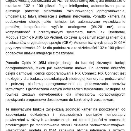
częstotliwością odświeżania 20 Hz, jest dodatkową opcją dla podobrazu o
rozmiarze 132 x 100 pikseli. Jego inteligentna, autonomiczna praca
eliminuje potrzebę stosowania rozbudowanego oprogramowania,
umożliwiając łatwą integrację z pętlami sterowania. Ponadto kamera na
podczerwień oferuje takie funkcje, jak automatyczne wyszukiwanie
punktów, bezpośrednie wyjście analogowe (0/4-20 mA) oraz
kompatybilność z przemysłowymi systemami, takimi jak Ethernet/IP,
Modbus TCP/IP, RS485 lub Profinet, co czyni ją idealnym rozwiązaniem dla
producentów oryginalnego sprzętu (OEM). Autonomiczny tryb pracy Xi 05M
przy częstotliwości 20 Hz dla podobrazu o rozdzielczości 132 x 100 pikseli
dodatkowo ułatwia integrację z maszynami.
Ponadto Optris Xi 05M oferuje dostęp do bardziej złożonych funkcji
oprogramowania, takich jak skanowanie liniowe lub łączenie obrazów,
dzięki darmowej licencji oprogramowania PIX Connect. PIX Connect jest
niezbędny dla badaczy poszukujących niedrogiej kamery na podczerwień
z potężną platformą oprogramowania do przetwarzania obrazów
termicznych i gromadzenia danych dotyczących temperatury. Dostępne są
również zestawy deweloperskie dla integratorów opracowujących
rozwiązania programowe dostosowane do konkretnych zastosowań.
Te innowacyjne funkcje zwiększają zdolność kamer na podczerwień do
zapewniania dokładnych i niezawodnych pomiarów temperatury
powierzchni w różnych zastosowaniach, od kontroli jakości w procesach
produkcyjnych po monitorowanie stanu i działania badawczo-rozwojowe.
Elastyczność modelu Xi 05M zapewnia płynną integrację z różnymi