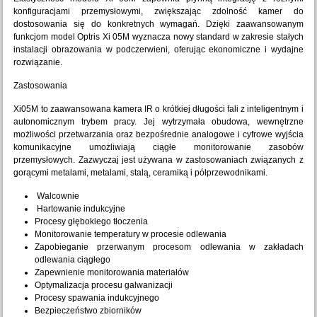
konfiguracjami przemysłowymi, zwiększając zdolność kamer do
dostosowania się do konkretnych wymagań. Dzięki zaawansowanym
funkcjom model Optris Xi 05M wyznacza nowy standard w zakresie stałych
instalacji obrazowania w podczerwieni, oferując ekonomiczne i wydajne
rozwiązanie.
Zastosowania
Xi05M to zaawansowana kamera IR o krótkiej długości fali z inteligentnym i
autonomicznym trybem pracy. Jej wytrzymała obudowa, wewnętrzne
możliwości przetwarzania oraz bezpośrednie analogowe i cyfrowe wyjścia
komunikacyjne umożliwiają ciągłe monitorowanie zasobów
przemysłowych. Zazwyczaj jest używana w zastosowaniach związanych z
gorącymi metalami, metalami, stalą, ceramiką i półprzewodnikami.
Walcownie
Hartowanie indukcyjne
Procesy głębokiego tłoczenia
Monitorowanie temperatury w procesie odlewania
Zapobieganie przerwanym procesom odlewania w zakładach
odlewania ciągłego
Zapewnienie monitorowania materiałów
Optymalizacja procesu galwanizacji
Procesy spawania indukcyjnego
Bezpieczeństwo zbiorników