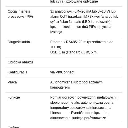
lub cyfra); izolowane optycznie
Opcja interfejs
3x analog wyj. (0/4–20 mA lub 0–10 V) lub
procesowy (PIF)
alarm OUT (przekaźnik) / 3x wej (analog lub
cyfra) / stan fail-safe (LED i przekaźnik);
łączone kaskadowo do3 PIFs; optyczna
izolacja
Długość kabla
Ethernet / RS485: 20 m (przedłużenie do
100 m)
USB: 1 m (standard), 3 m, 5 m
Obróbka obrazu
Konfiguracja
via PIXConnect
Praca
Autonomiczna lub z podłaczonym
komputerem
Funkcje
Pomiar gorących powierzchni metalowych i
stopionego metalu, autonomiczna ocena
temperatury obszarów zainteresowania,
Linescanner, EventGrabber, łączenie,
alarmowanie, funkcje porównawcze