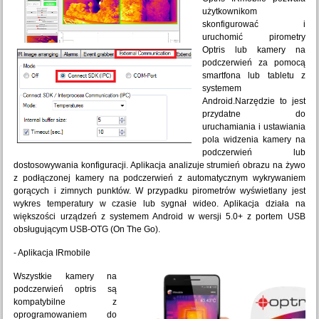
użytkownikom
skonfigurować i
uruchomić pirometry
Optris lub kamery na
podczerwień za pomocą
smartfona lub tabletu z
systemem
Android.Narzędzie to jest
przydatne do
uruchamiania i ustawiania
pola widzenia kamery na
podczerwień lub
dostosowywania konfiguracji. Aplikacja analizuje strumień obrazu na żywo
z podłączonej kamery na podczerwień z automatycznym wykrywaniem
gorących i zimnych punktów. W przypadku pirometrów wyświetlany jest
wykres temperatury w czasie lub sygnał wideo. Aplikacja działa na
większości urządzeń z systemem Android w wersji 5.0+ z portem USB
obsługującym USB-OTG (On The Go).
- Aplikacja IRmobile
Wszystkie kamery na
podczerwień optris są
kompatybilne z
oprogramowaniem do