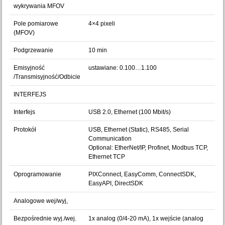
wykrywania MFOV
Pole pomiarowe
4×4 pixeli
(MFOV)
Podgrzewanie
10 min
Emisyjność
ustawiane: 0.100…1.100
/Transmisyjność/Odbicie
INTERFEJS
Interfejs
USB 2.0, Ethernet (100 Mbit/s)
Protokół
USB, Ethernet (Static), RS485, Serial
Communication
Optional: EtherNet/IP, Profinet, Modbus TCP,
Ethernet TCP
Oprogramowanie
PIXConnect, EasyComm, ConnectSDK,
EasyAPI, DirectSDK
Analogowe wej/wyj,
Bezpośrednie wyj./wej.
1x analog (0/4-20 mA), 1x wejście (analog