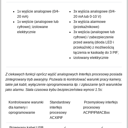
1x wyjście analogowe (0/4-
3x wyjścia analogowe (0/4-
20 mA)
20 mA lub 0-10 V)
1x wejście (analogowe lub
3x wyjścia alarmowe
cyfrowe); izolowane
(przekaźnikowe)
elektrycznie
3x wejścia (analogowe lub
cyfrowe) / zabezpieczenie
przed awarią (dioda LED i
przekaźnik) z możliwością
łączenia w kaskadę do 3 PIF;
izolowany elektrycznie
Z ciekawych funkcji oprócz wyjść analogowych Interfejs procesowy posiada
zintegrowany tryb awaryjny. Pozwala to kontrolować warunki pracy kamery,
takie jak kabli, wyłączenie oprogramowania itp. i zgłaszanie tych warunków
jako alarmu. Stała czasowa trybu bezpieczeństwa wynosi 1.5s:
Kontrolowane warunki
Standardowy
Przemysłowy interfejs
dla kamery i
interfejs
procesowy
oprogramowanie
procesowy
ACPIPIFMACBxx
ACXIPIF
Przerwany kabel USB
✓
✓