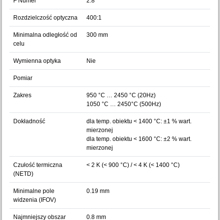
F Numer
2.8
Rozdzielczość optyczna
400:1
Minimalna odległość od
300 mm
celu
Wymienna optyka
Nie
Pomiar
Zakres
950 °C … 2450 °C (20Hz)
1050 °C … 2450°C (500Hz)
Dokładność
dla temp. obiektu < 1400 °C: ±1 % wart.
mierzonej
dla temp. obiektu < 1600 °C: ±2 % wart.
mierzonej
Czułość termiczna
< 2 K (< 900 °C) / < 4 K (< 1400 °C)
(NETD)
Minimalne pole
0.19 mm
widzenia (IFOV)
Najmniejszy obszar
0.8 mm