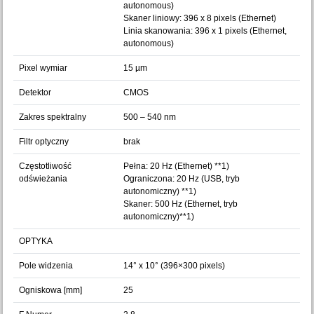
autonomous)
Skaner liniowy: 396 x 8 pixels (Ethernet)
Linia skanowania: 396 x 1 pixels (Ethernet,
autonomous)
Pixel wymiar
15 µm
Detektor
CMOS
Zakres spektralny
500 – 540 nm
Filtr optyczny
brak
Częstotliwość
Pełna: 20 Hz (Ethernet) **1)
odświeżania
Ograniczona: 20 Hz (USB, tryb
autonomiczny) **1)
Skaner: 500 Hz (Ethernet, tryb
autonomiczny)**1)
OPTYKA
Pole widzenia
14° x 10° (396×300 pixels)
Ogniskowa [mm]
25