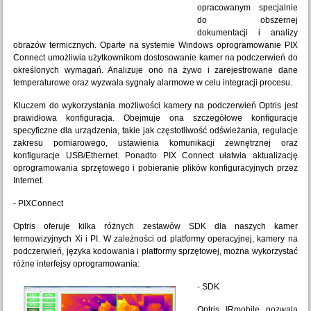
opracowanym specjalnie
do obszernej
dokumentacji i analizy
obrazów termicznych. Oparte na systemie Windows oprogramowanie PIX
Connect umożliwia użytkownikom dostosowanie kamer na podczerwień do
określonych wymagań. Analizuje ono na żywo i zarejestrowane dane
temperaturowe oraz wyzwala sygnały alarmowe w celu integracji procesu.
Kluczem do wykorzystania możliwości kamery na podczerwień Optris jest
prawidłowa konfiguracja. Obejmuje ona szczegółowe konfiguracje
specyficzne dla urządzenia, takie jak częstotliwość odświeżania, regulacje
zakresu pomiarowego, ustawienia komunikacji zewnętrznej oraz
konfiguracje USB/Ethernet. Ponadto PIX Connect ułatwia aktualizację
oprogramowania sprzętowego i pobieranie plików konfiguracyjnych przez
Internet.
- PIXConnect
Optris oferuje kilka różnych zestawów SDK dla naszych kamer
termowizyjnych Xi i PI. W zależności od platformy operacyjnej, kamery na
podczerwień, języka kodowania i platformy sprzętowej, można wykorzystać
różne interfejsy oprogramowania:
- SDK
Optris IRmobile pozwala