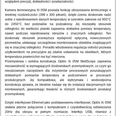
względem precyzji, dokładności i powtarzalności.
Kamera termowizyjna Xi 05M posiada funkcję obrazowania termicznego o
średniej rozdzielczości (396 x 300 pikseli), dzięki czemu doskonale radzi
sobie z rejestrowaniem danych temperatury w szerokim zakresie od 950°C
do 2450°C bez podziałów na podzakresy. Jej niezwykły stosunek
odległości do wielkości plamki zapewnia dokładne pomiary temperatury,
nawet podczas rejestrowania obrazów z znacznych odległości. Ten
doskonały stosunek przewyższa wydajność optyczną nowoczesnych
pirometrów, ułatwiając szczegółowe monitorowanie obiektów znajdujących
się w znacznej odległości. Ponadto wbudowana regulacja ostrości pozwala
użytkownikom na precyzyjne jej zdalne ustawianie na obiektach, których
temperatura powierzchni ma być mierzona.
Przemysłowa i solidna konstrukcja Optris Xi 05M MeltScope zapewnia
niezawodność w wymagających środowiskach przemysłowych, co czyni go
nieodzownym narzędziem dla inżynierów procesowych poszukujących
dokładnych pomiarów temperatury w podczerwieni w procesach
produkcyjnych. Jej kompaktowa, ale wytrzymała i wodoodporna
konstrukcja sprawia, że idealnie nadaje się do instalacji stacjonarnych lub
montowanych, gwarantując trwałość w różnych środowiskach produkcji
przemysłowej.
Dzięki interfejsowi Ethernet jako podstawowemu interfejsowi, Optris Xi 05M
ułatwia płynne połączenie z komputerami z częstotliwością odświeżania
20Hz dla obrazu w pełnym rozmiarze. Interfejs USB, również z