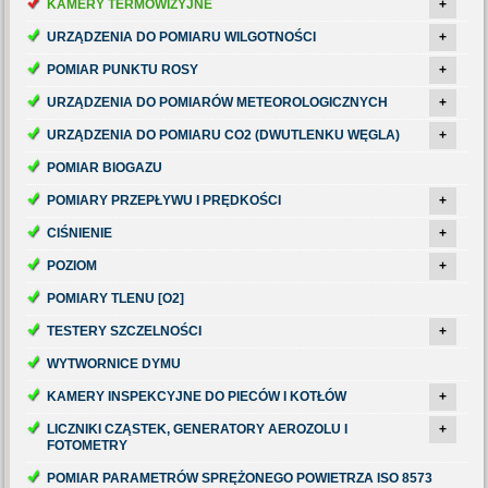
KAMERY TERMOWIZYJNE
+
URZĄDZENIA DO POMIARU WILGOTNOŚCI
+
POMIAR PUNKTU ROSY
+
URZĄDZENIA DO POMIARÓW METEOROLOGICZNYCH
+
URZĄDZENIA DO POMIARU CO2 (DWUTLENKU WĘGLA)
+
POMIAR BIOGAZU
POMIARY PRZEPŁYWU I PRĘDKOŚCI
+
CIŚNIENIE
+
POZIOM
+
POMIARY TLENU [O2]
TESTERY SZCZELNOŚCI
+
WYTWORNICE DYMU
KAMERY INSPEKCYJNE DO PIECÓW I KOTŁÓW
+
LICZNIKI CZĄSTEK, GENERATORY AEROZOLU I
+
FOTOMETRY
POMIAR PARAMETRÓW SPRĘŻONEGO POWIETRZA ISO 8573