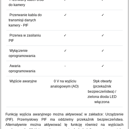
do kamery
Przerwanie kabla do
✓
✓
transmisji danych
kamery - PIF
Przerwa w zasilaniu
✓
✓
PIF
Wyłączenie
✓
✓
oprogramowania
Awaria
-
✓
oprogramowania
Wyjście awaryjne
0 V na wyjściu
Styk otwarty
analogowym (AO)
(przekaźnik
bezpieczeństwa) /
zielona dioda LED
włączona
Funkcję wyjścia awaryjnego można aktywować w zakładce: Urządzenie
(PIF). Przemysłowy PIF ma oddzielny przekaźnik bezpieczeństwa.
Alternatywnie można aktywować tę funkcję również na wyjściach