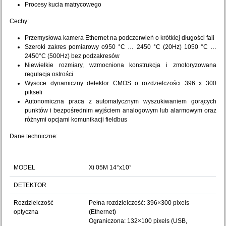
Procesy kucia matrycowego
Cechy:
Przemysłowa kamera Ethernet na podczerwień o krótkiej długości fali
Szeroki zakres pomiarowy o950 °C … 2450 °C (20Hz) 1050 °C …
2450°C (500Hz) bez podzakresów
Niewielkie rozmiary, wzmocniona konstrukcja i zmotoryzowana
regulacja ostrości
Wysoce dynamiczny detektor CMOS o rozdzielczości 396 x 300
pikseli
Autonomiczna praca z automatycznym wyszukiwaniem gorących
punktów i bezpośrednim wyjściem analogowym lub alarmowym oraz
różnymi opcjami komunikacji fieldbus
Dane techniczne:
MODEL
Xi 05M 14°x10°
DETEKTOR
Rozdzielczość
Pełna rozdzielczość: 396×300 pixels
optyczna
(Ethernet)
Ograniczona: 132×100 pixels (USB,