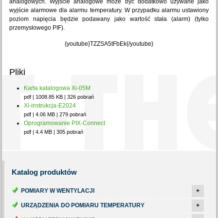
analogowych. Wyjście analogowe może być dodatkowo używane jako
wyjście alarmowe dla alarmu temperatury. W przypadku alarmu ustawiony
poziom napięcia będzie podawany jako wartość stała (alarm) (tylko
przemysłowego PIF).
{youtube}TZZSA5tFbEk{/youtube}
Pliki
Karta katalogowa Xi-05M
pdf | 1008.85 KB | 326 pobrań
Xi-instrukcja-E2024
pdf | 4.06 MB | 279 pobrań
Oprogramowanie PIX-Connect
pdf | 4.4 MB | 305 pobrań
Katalog
produktów
POMIARY W WENTYLACJI
+
URZĄDZENIA DO POMIARU TEMPERATURY
+