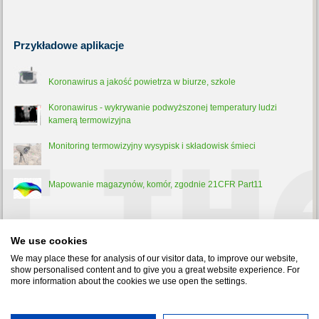
Przykładowe
aplikacje
Koronawirus a jakość powietrza w biurze, szkole
Koronawirus - wykrywanie podwyższonej temperatury ludzi
kamerą termowizyjna
Monitoring termowizyjny wysypisk i składowisk śmieci
Mapowanie magazynów, komór, zgodnie 21CFR Part11
Trochę
teorii
We use cookies
Pirometr - co to jest, jak działa i do czego służy?
We may place these for analysis of our visitor data, to improve our website,
show personalised content and to give you a great website experience. For
more information about the cookies we use open the settings.
Test-Therm Sp. z o.o. 30-009 Kraków, ul. Friedleina 4-6 tel.: