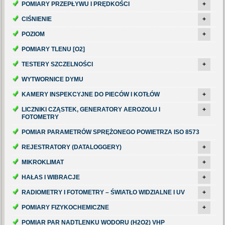
POMIARY PRZEPŁYWU I PRĘDKOŚCI
+
CIŚNIENIE
+
POZIOM
+
POMIARY TLENU [O2]
TESTERY SZCZELNOŚCI
+
WYTWORNICE DYMU
KAMERY INSPEKCYJNE DO PIECÓW I KOTŁÓW
+
LICZNIKI CZĄSTEK, GENERATORY AEROZOLU I
+
FOTOMETRY
POMIAR PARAMETRÓW SPRĘŻONEGO POWIETRZA ISO 8573
REJESTRATORY (DATALOGGERY)
+
MIKROKLIMAT
+
HAŁAS I WIBRACJE
+
RADIOMETRY I FOTOMETRY – ŚWIATŁO WIDZIALNE I UV
+
POMIARY FIZYKOCHEMICZNE
+
POMIAR PAR NADTLENKU WODORU (H2O2) VHP