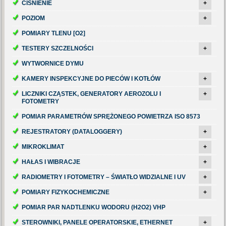
CIŚNIENIE
+
POZIOM
+
POMIARY TLENU [O2]
TESTERY SZCZELNOŚCI
+
WYTWORNICE DYMU
KAMERY INSPEKCYJNE DO PIECÓW I KOTŁÓW
+
LICZNIKI CZĄSTEK, GENERATORY AEROZOLU I
+
FOTOMETRY
POMIAR PARAMETRÓW SPRĘŻONEGO POWIETRZA ISO 8573
REJESTRATORY (DATALOGGERY)
+
MIKROKLIMAT
+
HAŁAS I WIBRACJE
+
RADIOMETRY I FOTOMETRY – ŚWIATŁO WIDZIALNE I UV
+
POMIARY FIZYKOCHEMICZNE
+
POMIAR PAR NADTLENKU WODORU (H2O2) VHP
STEROWNIKI, PANELE OPERATORSKIE, ETHERNET
+