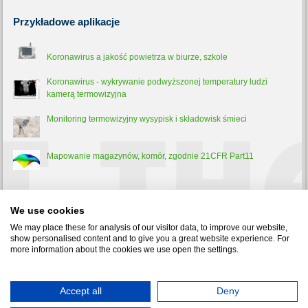
Przykładowe
aplikacje
Koronawirus a jakość powietrza w biurze, szkole
Koronawirus - wykrywanie podwyższonej temperatury ludzi
kamerą termowizyjna
Monitoring termowizyjny wysypisk i składowisk śmieci
Mapowanie magazynów, komór, zgodnie 21CFR Part11
Trochę
teorii
We use cookies
Pirometr - co to jest, jak działa i do czego służy?
We may place these for analysis of our visitor data, to improve our website,
show personalised content and to give you a great website experience. For
more information about the cookies we use open the settings.
Test-Therm Sp. z o.o. 30-009 Kraków, ul. Friedleina 4-6 tel.:
Accept all
Deny
126321301
,
126326188
fax: 126321037 e-mail:
office@test-therm.pl
Copyright © 2022 TEST-THERM - Aparatura Kontrolno-Pomiarowa.