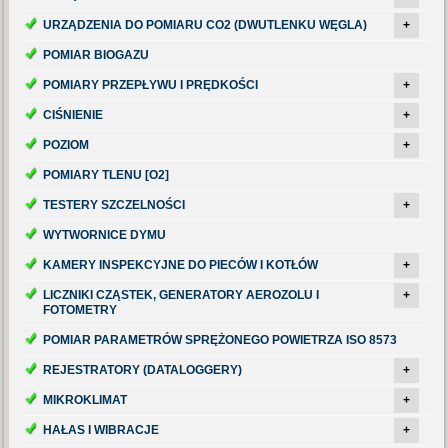
URZĄDZENIA DO POMIARU CO2 (DWUTLENKU WĘGLA)
+
POMIAR BIOGAZU
POMIARY PRZEPŁYWU I PRĘDKOŚCI
+
CIŚNIENIE
+
POZIOM
+
POMIARY TLENU [O2]
TESTERY SZCZELNOŚCI
+
WYTWORNICE DYMU
KAMERY INSPEKCYJNE DO PIECÓW I KOTŁÓW
+
LICZNIKI CZĄSTEK, GENERATORY AEROZOLU I
+
FOTOMETRY
POMIAR PARAMETRÓW SPRĘŻONEGO POWIETRZA ISO 8573
REJESTRATORY (DATALOGGERY)
+
MIKROKLIMAT
+
HAŁAS I WIBRACJE
+