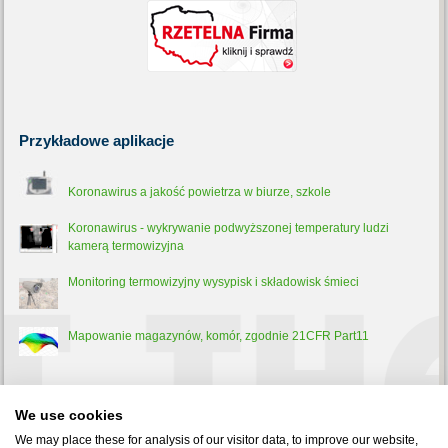
Przykładowe
aplikacje
Koronawirus a jakość powietrza w biurze, szkole
Koronawirus - wykrywanie podwyższonej temperatury ludzi
kamerą termowizyjna
Monitoring termowizyjny wysypisk i składowisk śmieci
Mapowanie magazynów, komór, zgodnie 21CFR Part11
Trochę
teorii
We use cookies
Pirometr - co to jest, jak działa i do czego służy?
We may place these for analysis of our visitor data, to improve our website,