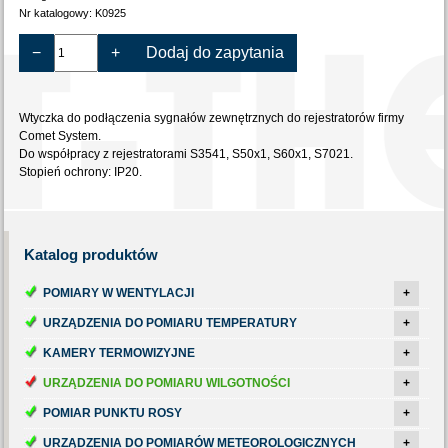
Nr katalogowy:
K0925
−
+
Dodaj do zapytania
Wtyczka do podłączenia sygnałów zewnętrznych do rejestratorów firmy
Comet System.
Do współpracy z rejestratorami S3541, S50x1, S60x1, S7021.
Stopień ochrony: IP20.
Katalog
produktów
POMIARY W WENTYLACJI
+
URZĄDZENIA DO POMIARU TEMPERATURY
+
KAMERY TERMOWIZYJNE
+
URZĄDZENIA DO POMIARU WILGOTNOŚCI
+
POMIAR PUNKTU ROSY
+
URZĄDZENIA DO POMIARÓW METEOROLOGICZNYCH
+