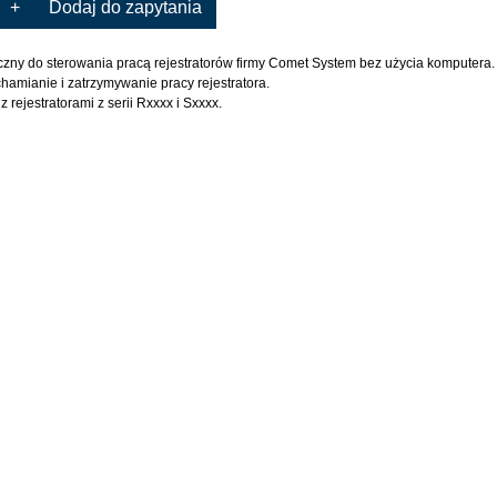
+
Dodaj do zapytania
zny do sterowania pracą rejestratorów firmy Comet System bez użycia komputera.
hamianie i zatrzymywanie pracy rejestratora.
 rejestratorami z serii Rxxxx i Sxxxx.