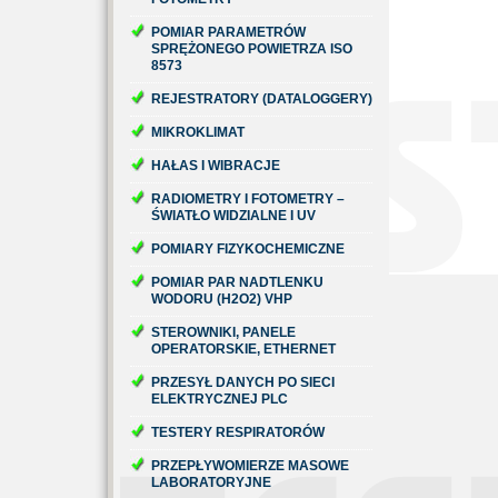
POMIAR PARAMETRÓW
SPRĘŻONEGO POWIETRZA ISO
8573
REJESTRATORY (DATALOGGERY)
MIKROKLIMAT
HAŁAS I WIBRACJE
RADIOMETRY I FOTOMETRY –
ŚWIATŁO WIDZIALNE I UV
POMIARY FIZYKOCHEMICZNE
POMIAR PAR NADTLENKU
WODORU (H2O2) VHP
STEROWNIKI, PANELE
OPERATORSKIE, ETHERNET
PRZESYŁ DANYCH PO SIECI
ELEKTRYCZNEJ PLC
TESTERY RESPIRATORÓW
PRZEPŁYWOMIERZE MASOWE
LABORATORYJNE