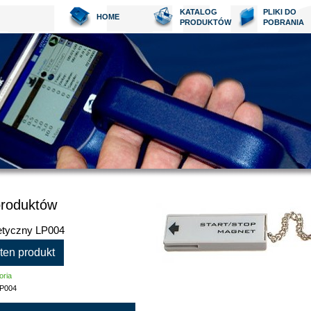
KATALOG
PLIKI DO
HOME
PRODUKTÓW
POBRANIA
produktów
etyczny LP004
 ten produkt
oria
P004