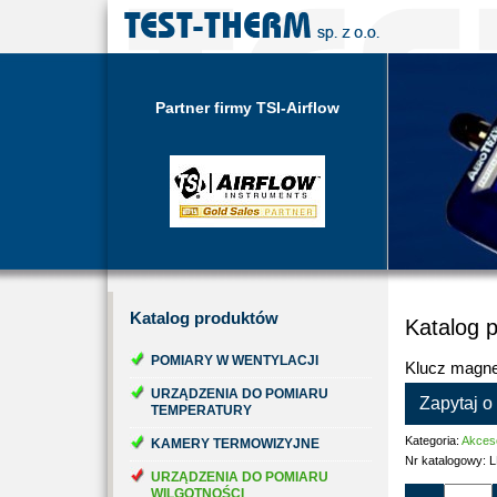
Partner firmy TSI-Airflow
Katalog
produktów
Katalog 
POMIARY W WENTYLACJI
Klucz magn
URZĄDZENIA DO POMIARU
Zapytaj o
TEMPERATURY
Kategoria:
Akces
KAMERY TERMOWIZYJNE
Nr katalogowy:
L
URZĄDZENIA DO POMIARU
WILGOTNOŚCI