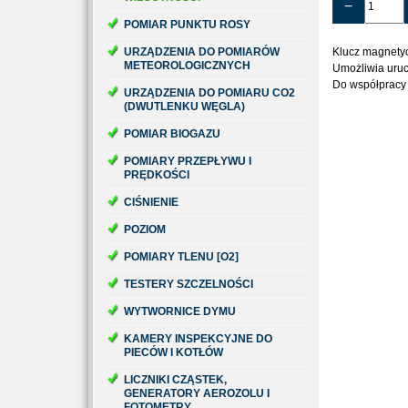
−
POMIAR PUNKTU ROSY
URZĄDZENIA DO POMIARÓW
Klucz magnetyc
METEOROLOGICZNYCH
Umożliwia uruc
Do współpracy z
URZĄDZENIA DO POMIARU CO2
(DWUTLENKU WĘGLA)
POMIAR BIOGAZU
POMIARY PRZEPŁYWU I
PRĘDKOŚCI
CIŚNIENIE
POZIOM
POMIARY TLENU [O2]
TESTERY SZCZELNOŚCI
WYTWORNICE DYMU
KAMERY INSPEKCYJNE DO
PIECÓW I KOTŁÓW
LICZNIKI CZĄSTEK,
GENERATORY AEROZOLU I
FOTOMETRY