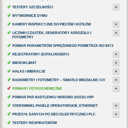
TESTERY SZCZELNOŚCI
+
WYTWORNICE DYMU
KAMERY INSPEKCYJNE DO PIECÓW I KOTŁÓW
+
LICZNIKI CZĄSTEK, GENERATORY AEROZOLU I
+
FOTOMETRY
POMIAR PARAMETRÓW SPRĘŻONEGO POWIETRZA ISO 8573
REJESTRATORY (DATALOGGERY)
+
MIKROKLIMAT
+
HAŁAS I WIBRACJE
+
RADIOMETRY I FOTOMETRY – ŚWIATŁO WIDZIALNE I UV
+
POMIARY FIZYKOCHEMICZNE
+
POMIAR PAR NADTLENKU WODORU (H2O2) VHP
STEROWNIKI, PANELE OPERATORSKIE, ETHERNET
+
PRZESYŁ DANYCH PO SIECI ELEKTRYCZNEJ PLC
+
TESTERY RESPIRATORÓW