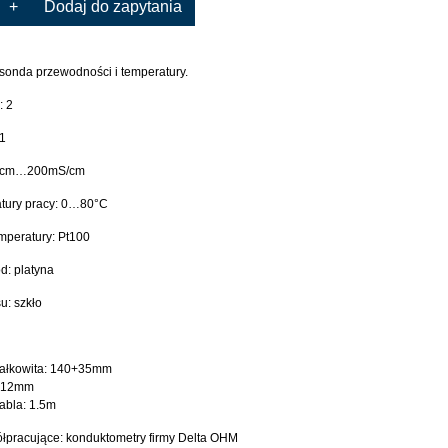
+
Dodaj do zapytania
onda przewodności i temperatury.
: 2
=1
S/cm…200mS/cm
atury pracy: 0…80°C
emperatury: Pt100
od: platyna
u: szkło
całkowita: 140+35mm
: 12mm
abla: 1.5m
łpracujące: konduktometry firmy Delta OHM