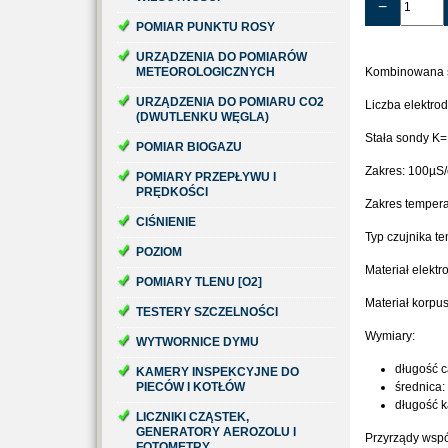
−
POMIAR PUNKTU ROSY
URZĄDZENIA DO POMIARÓW
METEOROLOGICZNYCH
Kombinowana s
URZĄDZENIA DO POMIARU CO2
Liczba elektrod
(DWUTLENKU WĘGLA)
Stała sondy K
POMIAR BIOGAZU
Zakres: 100µ
POMIARY PRZEPŁYWU I
PRĘDKOŚCI
Zakres temper
CIŚNIENIE
Typ czujnika t
POZIOM
Materiał elektr
POMIARY TLENU [O2]
Materiał korpus
TESTERY SZCZELNOŚCI
Wymiary:
WYTWORNICE DYMU
długość 
KAMERY INSPEKCYJNE DO
PIECÓW I KOTŁÓW
średnica
długość k
LICZNIKI CZĄSTEK,
GENERATORY AEROZOLU I
Przyrządy wspó
FOTOMETRY