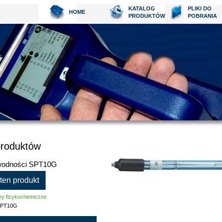
KATALOG
PLIKI DO
HOME
PRODUKTÓW
POBRANIA
produktów
wodności SPT10G
 ten produkt
ry fizykochemiczne
PT10G