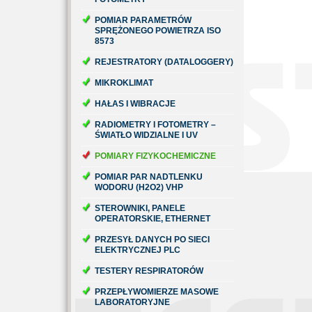
POMIAR PARAMETRÓW
SPRĘŻONEGO POWIETRZA ISO
8573
REJESTRATORY (DATALOGGERY)
MIKROKLIMAT
HAŁAS I WIBRACJE
RADIOMETRY I FOTOMETRY –
ŚWIATŁO WIDZIALNE I UV
POMIARY FIZYKOCHEMICZNE
POMIAR PAR NADTLENKU
WODORU (H2O2) VHP
STEROWNIKI, PANELE
OPERATORSKIE, ETHERNET
PRZESYŁ DANYCH PO SIECI
ELEKTRYCZNEJ PLC
TESTERY RESPIRATORÓW
PRZEPŁYWOMIERZE MASOWE
LABORATORYJNE