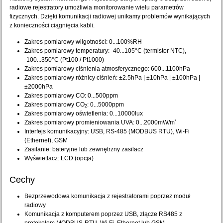
radiowe rejestratory umożliwia monitorowanie wielu parametrów
fizycznych. Dzięki komunikacji radiowej unikamy problemów wynikających
z konieczności ciągnięcia kabli.
Zakres pomiarowy wilgotności: 0...100%RH
Zakres pomiarowy temperatury: -40...105°C (termistor NTC),
-100...350°C (Pt100 / Pt1000)
Zakres pomiarowy ciśnienia atmosferycznego: 600...1100hPa
Zakres pomiarowy różnicy ciśnień: ±2.5hPa | ±10hPa | ±100hPa |
±2000hPa
Zakres pomiarowy CO: 0...500ppm
Zakres pomiarowy CO
: 0...5000ppm
2
Zakres pomiarowy oświetlenia: 0...10000lux
²
Zakres pomiarowy promieniowania UVA: 0...2000mW/m
Interfejs komunikacyjny: USB, RS-485 (MODBUS RTU), Wi-Fi
(Ethernet), GSM
Zasilanie: bateryjne lub zewnętrzny zasilacz
Wyświetlacz: LCD (opcja)
Cechy
Bezprzewodowa komunikacja z rejestratorami poprzez moduł
radiowy
Komunikacja z komputerem poprzez USB, złącze RS485 z