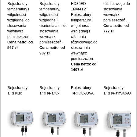
Rejestratory
Rejestratory
HD35ED
różnicowego do
temperatury i
temperatury,
1N4r4TV
stosowania
wilgotności
wilgotności
Rejestratory
wewnątrz
względnej do
względnej i
temperatury,
pomieszczeń.
stosowania
ciśnienia atm. do
wilgotności
Cena netto: od
wewnątrz
stosowania
względnej i
777 zł
pomieszczeń.
wewnątrz
ciśnienia
Cena netto: od
pomieszczeń.
różnicowego do
567 zł
Cena netto: od
stosowania
987 zł
wewnątrz
pomieszczeń.
Cena netto: od
1407 zł
Rejestratory
Rejestratory
Rejestratory
Rejestratory
T/RH/lux
T/RH/Pa/lux
T/RH/lux/UVA
T/RH/Patm/lux/UVA