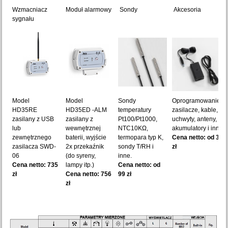
Wzmacniacz
Moduł alarmowy
Sondy
Akcesoria
sygnału
Model
Model
Sondy
Oprogramowanie,
HD35RE
HD35ED -ALM
temperatury
zasilacze, kable,
zasilany z USB
zasilany z
Pt100/Pt1000,
uchwyty, anteny,
lub
wewnętrznej
NTC10KΩ,
akumulatory i inne.
zewnętrznego
baterii, wyjście
termopara typ K,
Cena netto: od 35
zasilacza SWD-
2x przekaźnik
sondy T/RH i
zł
06
(do syreny,
inne.
Cena netto: 735
lampy itp.)
Cena netto: od
zł
Cena netto: 756
99 zł
zł