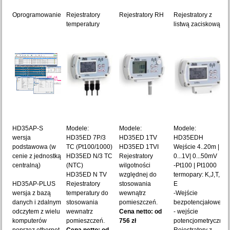
Oprogramowanie
Rejestratory
Rejestratory RH
Rejestratory z
temperatury
listwą zaciskową
HD35AP-S
Modele:
Modele:
Modele:
wersja
HD35ED 7P/3
HD35ED 1TV
HD35EDH
podstawowa (w
TC (Pt100/1000)
HD35ED 1TVI
Wejście 4..20m |
cenie z jednostką
HD35ED N/3 TC
Rejestratory
0...1V| 0...50mV
centralną)
(NTC)
wilgotności
-Pt100 | Pt1000
HD35ED N TV
względnej do
termopary: K,J,T,N,
HD35AP-PLUS
Rejestratory
stosowania
E
wersja z bazą
temperatury do
wewnątrz
-Wejście
danych i zdalnym
stosowania
pomieszczeń.
bezpotencjałowe
odczytem z wielu
wewnatrz
Cena netto: od
- wejście
komputerów
pomieszczeń.
756 zł
potencjometryczne