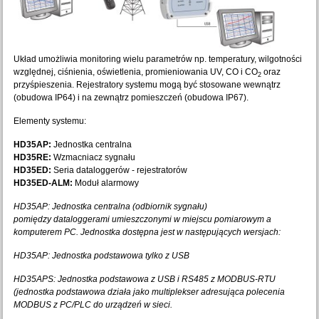
Układ umożliwia monitoring wielu parametrów np. temperatury, wilgotności
względnej, ciśnienia, oświetlenia, promieniowania UV, CO i CO
oraz
2
przyśpieszenia. Rejestratory systemu mogą być stosowane wewnątrz
(obudowa IP64) i na zewnątrz pomieszczeń (obudowa IP67).
Elementy systemu:
HD35AP:
Jednostka centralna
HD35RE:
Wzmacniacz sygnału
HD35ED:
Seria dataloggerów - rejestratorów
HD35ED-ALM:
Moduł alarmowy
HD35AP: Jednostka centralna (odbiornik sygnału)
pomiędzy dataloggerami umieszczonymi w miejscu pomiarowym a
komputerem PC. Jednostka dostępna jest w następujących wersjach:
HD35AP: Jednostka podstawowa tylko z USB
HD35APS: Jednostka podstawowa z USB i RS485 z MODBUS-RTU
(jednostka podstawowa działa jako multiplekser adresująca polecenia
MODBUS z PC/PLC do urządzeń w sieci.