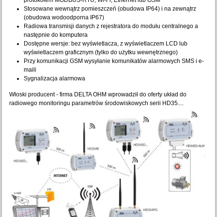
protokołem MODBUS-RTU, Wi-Fi, Ethernet lub GSM
Stosowane wewnątrz pomieszczeń (obudowa IP64) i na zewnątrz
(obudowa wodoodporna IP67)
Radiowa transmisji danych z rejestratora do modułu centralnego a
następnie do komputera
Dostępne wersje: bez wyświetlacza, z wyświetlaczem LCD lub
wyświetlaczem graficznym (tylko do użytku wewnętrznego)
Przy komunikacji GSM wysyłanie komunikatów alarmowych SMS i e-
maili
Sygnalizacja alarmowa
Włoski producent - firma DELTA OHM wprowadził do oferty układ do
radiowego monitoringu parametrów środowiskowych serii HD35....