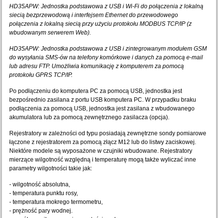
HD35APW: Jednostka podstawowa z USB i Wi-Fi do połączenia z lokalną
siecią bezprzewodową i interfejsem Ethernet do przewodowego
połączenia z lokalną siecią przy użyciu protokołu MODBUS TCP/IP (z
wbudowanym serwerem Web).
HD35APW: Jednostka podstawowa z USB i zintegrowanym modułem GSM
do wysyłania SMS-ów na telefony komórkowe i danych za pomocą e-mail
lub adresu FTP. Umożliwia komunikację z komputerem za pomocą
protokołu GPRS TCP/IP.
Po podłączeniu do komputera PC za pomocą USB, jednostka jest
bezpośrednio zasilana z portu USB komputera PC. W przypadku braku
podłączenia za pomocą USB, jednostka jest zasilana z wbudowanego
akumulatora lub za pomocą zewnętrznego zasilacza (opcja).
Rejestratory w zależności od typu posiadają zewnętrzne sondy pomiarowe
łączone z rejestratorem za pomocą złącz M12 lub do listwy zaciskowej.
Niektóre modele są wyposażone w czujniki wbudowane. Rejestratory
mierzące wilgotność względną i temperaturę mogą także wyliczać inne
parametry wilgotności takie jak:
- wilgotność absolutna,
- temperatura punktu rosy,
- temperatura mokrego termometru,
- prężność pary wodnej.