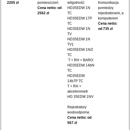
2205 zł
pomieszczeń.
wilgotność:
Komunikacja
Cena netto: od
HD35EDW 1N
pomiedzy
2562 zł
TC
rejestratorami, a
HD35EDW 17P
komputerem
TC
Cena netto:
HD35EDW 1N
od 735 zł
TV
HD35EDW 1N
TV1
HD35EDW 1N/2
TC
T + RH + BARO:
HD35EDW 14bN
TC
HD35EDW
14b7P TC
T + RH +
akcelerometr
HD 35EDW 1NV
Rejestratory
wodoodporne
Cena netto: od
567 zł