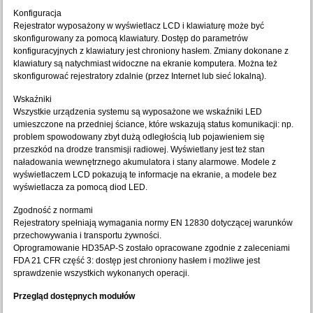
Konfiguracja
Rejestrator wyposażony w wyświetlacz LCD i klawiaturę może być
skonfigurowany za pomocą klawiatury. Dostęp do parametrów
konfiguracyjnych z klawiatury jest chroniony hasłem. Zmiany dokonane z
klawiatury są natychmiast widoczne na ekranie komputera. Można też
skonfigurować rejestratory zdalnie (przez Internet lub sieć lokalną).
Wskaźniki
Wszystkie urządzenia systemu są wyposażone we wskaźniki LED
umieszczone na przedniej ściance, które wskazują status komunikacji: np.
problem spowodowany zbyt dużą odległością lub pojawieniem się
przeszkód na drodze transmisji radiowej. Wyświetlany jest też stan
naładowania wewnętrznego akumulatora i stany alarmowe. Modele z
wyświetlaczem LCD pokazują te informacje na ekranie, a modele bez
wyświetlacza za pomocą diod LED.
Zgodność z normami
Rejestratory spełniają wymagania normy EN 12830 dotyczącej warunków
przechowywania i transportu żywności.
Oprogramowanie HD35AP-S zostało opracowane zgodnie z zaleceniami
FDA 21 CFR część 3: dostęp jest chroniony hasłem i możliwe jest
sprawdzenie wszystkich wykonanych operacji.
Przegląd dostępnych modułów