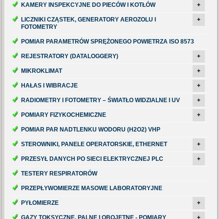
KAMERY INSPEKCYJNE DO PIECÓW I KOTŁÓW
+
LICZNIKI CZĄSTEK, GENERATORY AEROZOLU I
+
FOTOMETRY
POMIAR PARAMETRÓW SPRĘŻONEGO POWIETRZA ISO 8573
REJESTRATORY (DATALOGGERY)
+
MIKROKLIMAT
+
HAŁAS I WIBRACJE
+
RADIOMETRY I FOTOMETRY – ŚWIATŁO WIDZIALNE I UV
+
POMIARY FIZYKOCHEMICZNE
+
POMIAR PAR NADTLENKU WODORU (H2O2) VHP
STEROWNIKI, PANELE OPERATORSKIE, ETHERNET
+
PRZESYŁ DANYCH PO SIECI ELEKTRYCZNEJ PLC
+
TESTERY RESPIRATORÓW
PRZEPŁYWOMIERZE MASOWE LABORATORYJNE
PYŁOMIERZE
+
GAZY TOKSYCZNE, PALNE I OBOJĘTNE - POMIARY
+