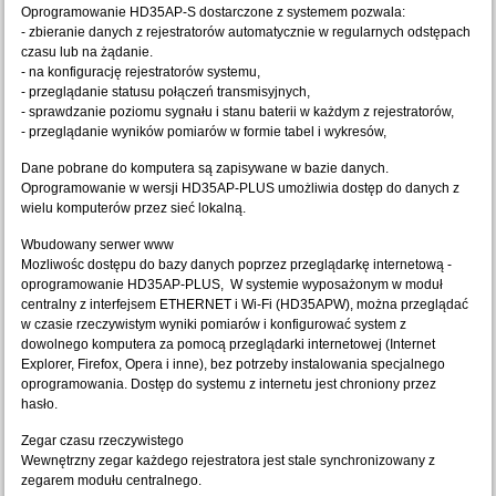
Oprogramowanie HD35AP-S dostarczone z systemem pozwala:
- zbieranie danych z rejestratorów automatycznie w regularnych odstępach
czasu lub na żądanie.
- na konfigurację rejestratorów systemu,
- przeglądanie statusu połączeń transmisyjnych,
- sprawdzanie poziomu sygnału i stanu baterii w każdym z rejestratorów,
- przeglądanie wyników pomiarów w formie tabel i wykresów,
Dane pobrane do komputera są zapisywane w bazie danych.
Oprogramowanie w wersji HD35AP-PLUS umożliwia dostęp do danych z
wielu komputerów przez sieć lokalną.
Wbudowany serwer www
Mozliwośc dostępu do bazy danych poprzez przeglądarkę internetową -
oprogramowanie HD35AP-PLUS, W systemie wyposażonym w moduł
centralny z interfejsem ETHERNET i Wi-Fi (HD35APW), można przeglądać
w czasie rzeczywistym wyniki pomiarów i konfigurować system z
dowolnego komputera za pomocą przeglądarki internetowej (Internet
Explorer, Firefox, Opera i inne), bez potrzeby instalowania specjalnego
oprogramowania. Dostęp do systemu z internetu jest chroniony przez
hasło.
Zegar czasu rzeczywistego
Wewnętrzny zegar każdego rejestratora jest stale synchronizowany z
zegarem modułu centralnego.