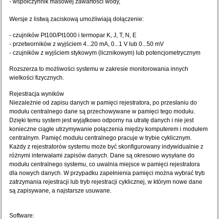
- współczynnik masowej zawartości wody,
Wersje z listwą zaciskową umożliwiają dołączenie:
- czujników Pt100/Pt1000 i termopar K, J, T, N, E
- przetworników z wyjściem 4...20 mA, 0...1 V lub 0...50 mV
- czujników z wyjściem stykowym (licznikowym) lub potencjometrycznym
Rozszerza to możliwości systemu w zakresie monitorowania innych
wielkości fizycznych.
Rejestracja wyników
Niezależnie od zapisu danych w pamięci rejestratora, po przesłaniu do
modułu centralnego dane są przechowywane w pamięci tego modułu.
Dzięki temu system jest wyjątkowo odporny na utratę danych i nie jest
konieczne ciągłe utrzymywanie połączenia między komputerem i modułem
centralnym. Pamięć modułu centralnego pracuje w trybie cyklicznym.
Każdy z rejestratorów systemu może być skonfigurowany indywidualnie z
różnymi interwałami zapisów danych. Dane są okresowo wysyłane do
modułu centralnego systemu, co uwalnia miejsce w pamięci rejestratora
dla nowych danych. W przypadku zapełnienia pamięci można wybrać tryb
zatrzymania rejestracji lub tryb rejestracji cyklicznej, w którym nowe dane
są zapisywane, a najstarsze usuwane.
Software: