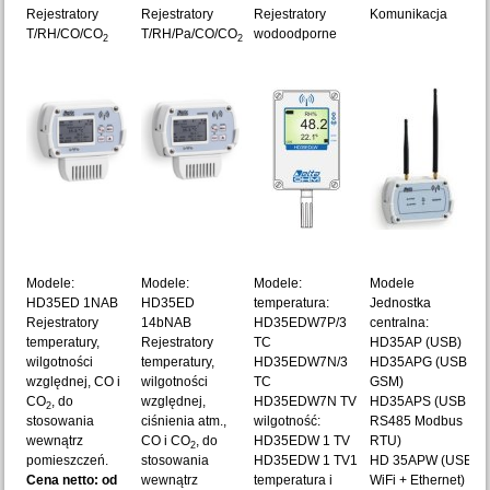
Rejestratory
Rejestratory
Rejestratory
Komunikacja
T/RH/CO/CO
T/RH/Pa/CO/CO
wodoodporne
2
2
Modele:
Modele:
Modele:
Modele
HD35ED 1NAB
HD35ED
temperatura:
Jednostka
Rejestratory
14bNAB
HD35EDW7P/3
centralna:
temperatury,
Rejestratory
TC
HD35AP (USB)
wilgotności
temperatury,
HD35EDW7N/3
HD35APG (USB +
względnej, CO i
wilgotności
TC
GSM)
CO
, do
względnej,
HD35EDW7N TV
HD35APS (USB +
2
stosowania
ciśnienia atm.,
wilgotność:
RS485 Modbus
wewnątrz
CO i CO
, do
HD35EDW 1 TV
RTU)
2
pomieszczeń.
stosowania
HD35EDW 1 TV1
HD 35APW (USB +
Cena netto: od
wewnątrz
temperatura i
WiFi + Ethernet)