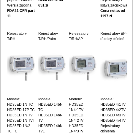
poprzez ethernet.
Cena netto: od
Rejestratory z
Wersja zgodna
651 zł
listwą zaciskową.
FDA21 CFR part
Cena netto: od
11
1197 zł
Rejestratory
Rejestratory
Rejestratory
Rejestratory ΔP -
T/RH
T/RH/Patm
T/RH/ΔP
róznicy ciśnień
Modele:
Modele:
Modele:
Modele:
HD35ED 1N TC
HD35ED 14bN
HD35ED
HD35ED 4r1TV
HD35ED 17P TC
TC
1N4r1TV
HD35ED 4r2TV
HD35ED 1N TV
HD35ED 14bN
HD35ED
HD35ED 4r3TV
HD35ED 1N TVI
TV
1N4r2TV
HD35ED 4r4TV
HD35ED 1N/2
HD35ED 14bN
HD35ED
Rejestratory
TC TC
TV1
1N4r3TV
ciśnienia