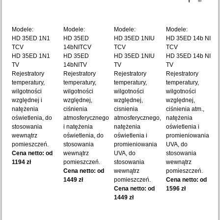
Modele:
Modele:
Modele:
Modele:
HD 35ED 1N1
HD 35ED
HD 35ED 1NIU
HD 35ED 14b NIU
TCV
14bNITCV
TCV
TCV
HD 35ED 1N1
HD 35ED
HD 35ED 1NIU
HD 35ED 14b NIU
TV
14bNITV
TV
TV
Rejestratory
Rejestratory
Rejestratory
Rejestratory
temperatury,
temperatury,
temperatury,
temperatury,
wilgotności
wilgotności
wilgotności
wilgotności
względnej i
względnej,
względnej,
względnej,
natężenia
ciśnienia
cisnienia
ciśnienia atm.,
oświetlenia, do
atmosferycznego
atmosferycznego,
natężenia
stosowania
i natężenia
natężenia
oświetlenia i
wewnątrz
oświetlenia, do
oświetlenia i
promieniowania
pomieszczeń.
stosowania
promieniowania
UVA, do
Cena netto: od
wewnątrz
UVA, do
stosowania
1194 zł
pomieszczeń.
stosowania
wewnątrz
Cena netto: od
wewnątrz
pomieszczeń.
1449 zł
pomieszczeń.
Cena netto: od
Cena netto: od
1596 zł
1449 zł