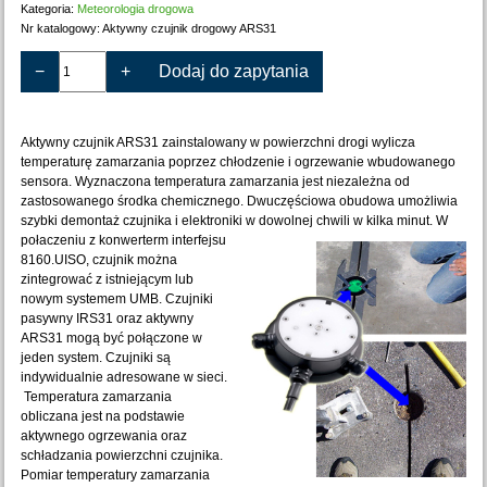
Kategoria:
Meteorologia drogowa
Nr katalogowy:
Aktywny czujnik drogowy ARS31
−
+
Dodaj do zapytania
Aktywny czujnik ARS31 zainstalowany w powierzchni drogi wylicza
temperaturę zamarzania poprzez chłodzenie i ogrzewanie wbudowanego
sensora. Wyznaczona temperatura zamarzania jest niezależna od
zastosowanego środka chemicznego. Dwuczęściowa obudowa umożliwia
szybki demontaż czujnika i elektroniki w dowolnej chwili w kilka minut. W
połaczeniu
z konwerterm interfejsu
8160.UISO, czujnik można
zintegrować z istniejącym lub
nowym systemem UMB. Czujniki
pasywny IRS31 oraz aktywny
ARS31 mogą być połączone w
jeden system. Czujniki są
indywidualnie adresowane w sieci.
Temperatura zamarzania
obliczana jest na podstawie
aktywnego ogrzewania oraz
schładzania powierzchni czujnika.
Pomiar temperatury zamarzania