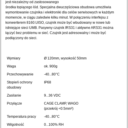
jest niezależny od zastosowanego
środka topiącego lód. Specjalna dwuczęściowa obudowa umożliwia
wymontowanie czujnika i elektroniki dla celów serwisowych w każdym
momencie, w ciągu zaledwie kilku minut. W połączeniu interfejsu z
konwerterem 8160.UISO, czujnik może być wbudowany w nowe lub
istniejące sieci UMB. Pasywny czujnik IRS31 i aktywne ARS31 można
łączyć bez problemu w sieć. Czujnik jest adresowalny i może być
podłączony do sieci.
Wymiary
Ø 120mm, wysokość 50mm
Waga
ok. 900g
Przechowywanie
-40...80°C
Stopień ochrony
IP68
obudowy
Zasilanie
9...36 VDC
Przyłącze
CAGE CLAMP, WAGO
(przekrój <0.5mm²)
Temperatura pracy
-40...80°C
Wilgotność
0...100% RH