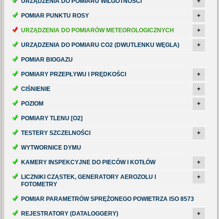
URZĄDZENIA DO POMIARU WILGOTNOŚCI
+
POMIAR PUNKTU ROSY
+
URZĄDZENIA DO POMIARÓW METEOROLOGICZNYCH
+
URZĄDZENIA DO POMIARU CO2 (DWUTLENKU WĘGLA)
+
POMIAR BIOGAZU
POMIARY PRZEPŁYWU I PRĘDKOŚCI
+
CIŚNIENIE
+
POZIOM
+
POMIARY TLENU [O2]
TESTERY SZCZELNOŚCI
+
WYTWORNICE DYMU
KAMERY INSPEKCYJNE DO PIECÓW I KOTŁÓW
+
LICZNIKI CZĄSTEK, GENERATORY AEROZOLU I
+
FOTOMETRY
POMIAR PARAMETRÓW SPRĘŻONEGO POWIETRZA ISO 8573
REJESTRATORY (DATALOGGERY)
+