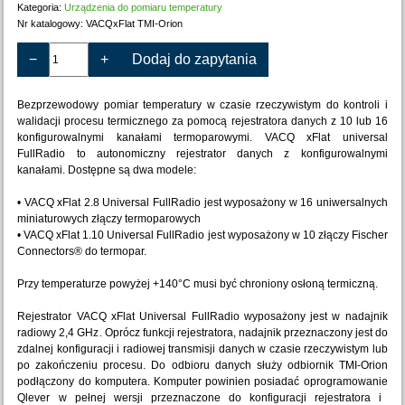
Kategoria:
Urządzenia do pomiaru temperatury
Nr katalogowy:
VACQxFlat TMI-Orion
−
+
Dodaj do zapytania
Bezprzewodowy pomiar temperatury w czasie rzeczywistym do kontroli i
walidacji procesu termicznego za pomocą rejestratora danych z 10 lub 16
konfigurowalnymi kanałami termoparowymi. VACQ xFlat universal
FullRadio to autonomiczny rejestrator danych z konfigurowalnymi
kanałami. Dostępne są dwa modele:
• VACQ xFlat 2.8 Universal FullRadio jest wyposażony w 16 uniwersalnych
miniaturowych złączy termoparowych
• VACQ xFlat 1.10 Universal FullRadio jest wyposażony w 10 złączy Fischer
Connectors® do termopar.
Przy temperaturze powyżej +140°C musi być chroniony osłoną termiczną.
Rejestrator VACQ xFlat Universal FullRadio wyposażony jest w
nadajnik
radiowy 2,4 GHz
.
Oprócz funkcji rejestratora, nadajnik
przeznaczony jest do
zdalnej konfiguracji i radiowej transmisji danych w
czasie rzeczywistym lub
po zakończeniu procesu. Do odbioru danych służy odbiornik TMI-Orion
podłączony do komputera.
Komputer powinien posiadać
oprogramowanie
Qlever w pełnej wersji przeznaczone do konfiguracji rejestratora i