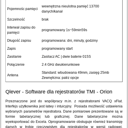
wewnętrzna nieulotna pamięć 13700
Pojemnośc pamięci
danych/kanał
Szczelność
brak
Interwał zapisu do
programowany 1s~59min59s
pamięci
Długość zapisu
programowana: dni, minuty, godziny
Zapis
programowany start
Zasilanie
Zasilacz AC | dwie baterie 015S
Połączenie
2.4 GHz dwukierunkowe
Standard: wbudowana 49mm, zasięg 25mb
Antena
Zewnętrzna: patrz opcje
Qlever - Software dla rejestratorów TMI - Orion
Przeznaczone jest do współpracy m.in. z rejestratorami VACQ xFlat.
Interfejs użytkownika jest łatwy i intuicyjny. Posiada możliwość ustawienia
wybranych parametrów rejestratora. Dane pomiarowe prezentowane są w
formie tabelarycznej lub graficznej. Dane tabelaryczne można
wyeksportować do Excela. Oprogramowanie obsługuje również transmisję
danych w trybie rzeczywistym dla rejestratorów w wersji radiowej.