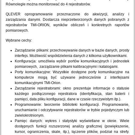
Równolegle można monitorować do 4 rejestratorów.
QLEVER oprogramowanie przeznaczone do akwizycji, analizy i
zarządzania danymi. Dostarcza nieprzetworzonych danych pobranych z
rejestratorów TMI-ORION, wyników obliczeń i konkretnych raportów
pomiarowych.
Wybrane cechy:
Zarządzanie plikami: przechowywanie danych w bazie danych, prosty
interfejs. Możliwość współdzielenia danych z kilkoma użytkownikami.
Konfiguracja: umożliwia wybór portów komunikacyjnych i jednostek
pomiarowych, zarządzanie plikami kalibracyjnymi i katalogami.
Porty komunikacyjne: Wszystkie dostępne porty komunikacyjne na
komputerze mogą być używane jednocześnie z interfejsami
komunikacyjnymi TMI-Orion.
Zarządzanie rejestratorami: okno prezentuje informacje o statusie
każdego podłączonego rejestratora (identyfikacja, stan baterii i
pamięci, data pliku konfiguracji, dane w czasie rzeczywistym itp.).
Programowanie: tworzenie biblioteki konfiguracji. Programowanie,
uruchamianie i odczytywanie rejestratorów w trybie pojedynczym lub
zwielokrotnionym.
Pamięc danych: wykres i statystyki wyświetlane w oknie. Wiele
dostępnych funkcji rozszerzonej analizy graficznej (powiększenie,
kursor, ograniczenia, skale, itp.), łączenie plików, podział na strefy.