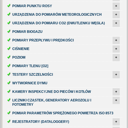
POMIAR PUNKTU ROSY
+
URZĄDZENIA DO POMIARÓW METEOROLOGICZNYCH
+
URZĄDZENIA DO POMIARU CO2 (DWUTLENKU WĘGLA)
+
POMIAR BIOGAZU
POMIARY PRZEPŁYWU I PRĘDKOŚCI
+
CIŚNIENIE
+
POZIOM
+
POMIARY TLENU [O2]
TESTERY SZCZELNOŚCI
+
WYTWORNICE DYMU
KAMERY INSPEKCYJNE DO PIECÓW I KOTŁÓW
+
LICZNIKI CZĄSTEK, GENERATORY AEROZOLU I
+
FOTOMETRY
POMIAR PARAMETRÓW SPRĘŻONEGO POWIETRZA ISO 8573
REJESTRATORY (DATALOGGERY)
+