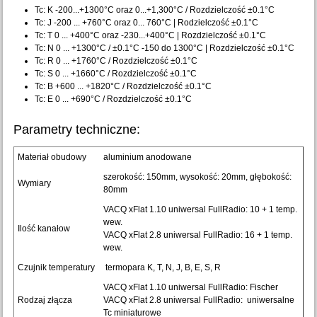
Tc: K -200...+1300°C oraz 0...+1,300°C / Rozdzielczość ±0.1°C
Tc: J -200 ... +760°C oraz 0... 760°C | Rodzielczość ±0.1°C
Tc: T 0 ... +400°C oraz -230...+400°C | Rozdzielczość ±0.1°C
Tc: N 0 ... +1300°C / ±0.1°C -150 do 1300°C | Rozdzielczość ±0.1°C
Tc: R 0 ... +1760°C / Rozdzielczość ±0.1°C
Tc: S 0 ... +1660°C / Rozdzielczość ±0.1°C
Tc: B +600 ... +1820°C / Rozdzielczość ±0.1°C
Tc: E 0 ... +690°C / Rozdzielczość ±0.1°C
Parametry techniczne:
Materiał obudowy
aluminium anodowane
szerokość: 150mm, wysokość: 20mm, głębokość:
Wymiary
80mm
VACQ xFlat 1.10 uniwersal FullRadio: 10 + 1 temp.
wew.
Ilość kanałow
VACQ xFlat 2.8 uniwersal FullRadio: 16 + 1 temp.
wew.
Czujnik temperatury
termopara K, T, N, J, B, E, S, R
VACQ xFlat 1.10 uniwersal FullRadio: Fischer
Rodzaj złącza
VACQ xFlat 2.8 uniwersal FullRadio: uniwersalne
Tc miniaturowe