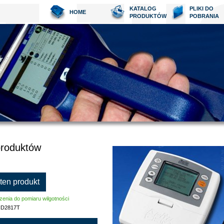
KATALOG
PLIKI DO
HOME
PRODUKTÓW
POBRANIA
produktów
 ten produkt
enia do pomiaru wilgotności
D2817T