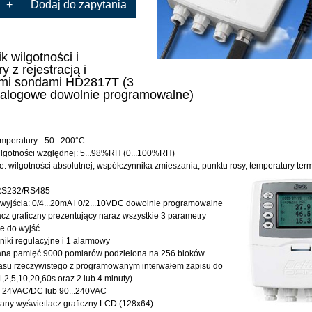
+
Dodaj do zapytania
k wilgotności i
y z rejestracją i
mi sondami HD2817T (3
nalogowe dowolnie programowalne)
mperatury: -50...200°C
lgotności względnej: 5...98%RH (0...100%RH)
e: wilgotności absolutnej, współczynnika zmieszania, punktu rosy, temperatury te
s RS232/RS485
 wyjścia: 0/4...20mA i 0/2...10VDC dowolnie programowalne
cz graficzny prezentujący naraz wszystkie 3 parametry
e do wyjść
niki regulacyjne i 1 alarmowy
a pamięć 9000 pomiarów podzielona na 256 bloków
zasu rzeczywistego z programowanym interwałem zapisu do
1,2,5,10,20,60s oraz 2 lub 4 minuty)
: 24VAC/DC lub 90...240VAC
any wyświetlacz graficzny LCD (128x64)