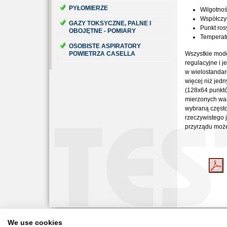
PYŁOMIERZE
Wilgotnoś
Współczyn
GAZY TOKSYCZNE, PALNE I
Punkt ros
OBOJĘTNE - POMIARY
Temperatu
OSOBISTE ASPIRATORY
POWIETRZA CASELLA
Wszystkie mode
regulacyjne i 
w wielostanda
więcej niż jed
(128x64 punktó
mierzonych war
wybraną często
rzeczywistego 
przyrządu moż
We use cookies