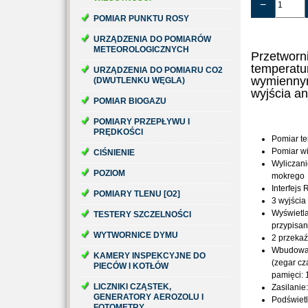
−
POMIAR PUNKTU ROSY
URZĄDZENIA DO POMIARÓW
METEOROLOGICZNYCH
Przetworni
temperatur
URZĄDZENIA DO POMIARU CO2
wymienny
(DWUTLENKU WĘGLA)
wyjścia a
POMIAR BIOGAZU
POMIARY PRZEPŁYWU I
PRĘDKOŚCI
Pomiar te
Pomiar wi
CIŚNIENIE
Wyliczani
POZIOM
mokrego
Interfej
POMIARY TLENU [O2]
3 wyjścia
Wyświetla
TESTERY SZCZELNOŚCI
przypisan
WYTWORNICE DYMU
2 przekaź
Wbudowan
KAMERY INSPEKCYJNE DO
(zegar c
PIECÓW I KOTŁÓW
pamięci: 
LICZNIKI CZĄSTEK,
Zasilanie
GENERATORY AEROZOLU I
Podświetl
FOTOMETRY