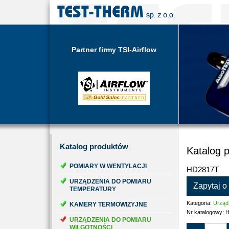
Partner firmy TSI-Airflow
Katalog
produktów
Katalog 
POMIARY W WENTYLACJI
HD2817T
URZĄDZENIA DO POMIARU
Zapytaj o
TEMPERATURY
Kategoria:
Urządz
KAMERY TERMOWIZYJNE
Nr katalogowy:
H
URZĄDZENIA DO POMIARU
WILGOTNOŚCI