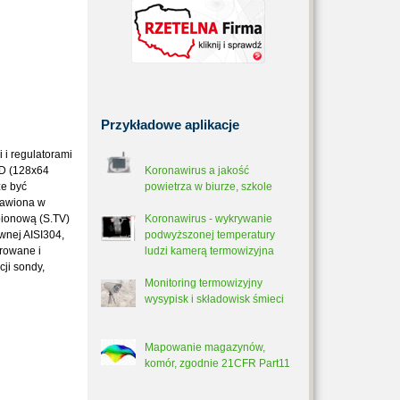
Przykładowe
aplikacje
 i regulatorami
CD (128x64
Koronawirus a jakość
że być
powietrza w biurze, szkole
rawiona w
pionową (S.TV)
Koronawirus - wykrywanie
wnej AISI304,
podwyższonej temperatury
rowane i
ludzi kamerą termowizyjna
ji sondy,
Monitoring termowizyjny
wysypisk i składowisk śmieci
Mapowanie magazynów,
komór, zgodnie 21CFR Part11