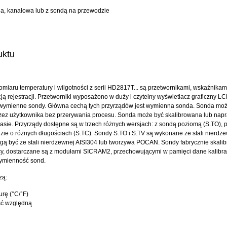
a, kanałowa lub z sondą na przewodzie
uktu
miaru temperatury i wilgotności z serii HD2817T... są przetwornikami, wskaźnikami
ją rejestracji. Przetworniki wyposażono w duży i czytelny wyświetlacz graficzny L
 wymienne sondy. Główna cechą tych przyrządów jest wymienna sonda. Sonda mo
zez użytkownika bez przerywania procesu. Sonda może być skalibrowana lub nap
asie. Przyrządy dostępne są w trzech różnych wersjach: z sondą poziomą (S.TO), 
zie o różnych długościach (S.TC). Sondy S.TO i S.TV są wykonane ze stali nierdze
ą być ze stali nierdzewnej AISI304 lub tworzywa POCAN. Sondy fabrycznie skalib
y, dostarczane są z modułami SICRAM2, przechowującymi w pamięci dane kalibrac
ymienność sond.
zą:
rę (°C/°F)
ść względną