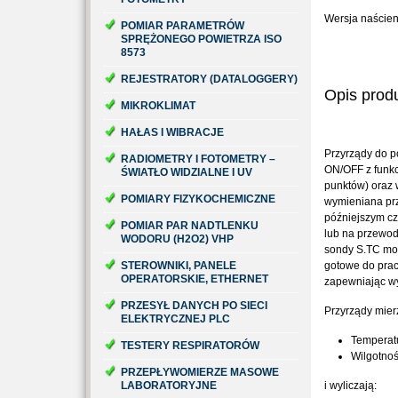
Wersja naścien
POMIAR PARAMETRÓW
SPRĘŻONEGO POWIETRZA ISO
8573
REJESTRATORY (DATALOGGERY)
Opis prod
MIKROKLIMAT
HAŁAS I WIBRACJE
Przyrządy do po
RADIOMETRY I FOTOMETRY –
ON/OFF z funkc
ŚWIATŁO WIDZIALNE I UV
punktów) oraz
POMIARY FIZYKOCHEMICZNE
wymieniana pr
późniejszym cz
POMIAR PAR NADTLENKU
lub na przewod
WODORU (H2O2) VHP
sondy S.TC mog
STEROWNIKI, PANELE
gotowe do prac
OPERATORSKIE, ETHERNET
zapewniając w
PRZESYŁ DANYCH PO SIECI
Przyrządy mier
ELEKTRYCZNEJ PLC
Temperatu
TESTERY RESPIRATORÓW
Wilgotno
PRZEPŁYWOMIERZE MASOWE
LABORATORYJNE
i wyliczają: