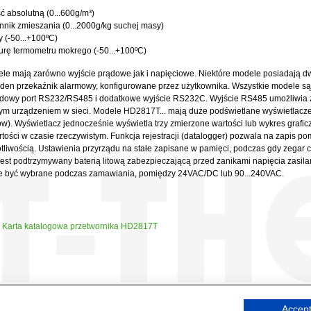
ć absolutną (0...600g/m³)
nik zmieszania (0...2000g/kg suchej masy)
y (-50...+100ºC)
rę termometru mokrego (-50...+100ºC)
le mają zarówno wyjście prądowe jak i napięciowe. Niektóre modele posiadają d
jeden przekaźnik alarmowy, konfigurowane przez użytkownika. Wszystkie modele 
rdowy port RS232/RS485 i dodatkowe wyjście RS232C. Wyjście RS485 umożliwia 
nym urządzeniem w sieci. Modele HD2817T... mają duże podświetlane wyświetlacz
w). Wyświetlacz jednocześnie wyświetla trzy zmierzone wartości lub wykres graficz
tości w czasie rzeczywistym. Funkcja rejestracji (datalogger) pozwala na zapis po
tliwością. Ustawienia przyrządu na stałe zapisane w pamięci, podczas gdy zegar 
jest podtrzymywany baterią litową zabezpieczającą przed zanikami napięcia zasilan
e być wybrane podczas zamawiania, pomiędzy 24VAC/DC lub 90...240VAC.
Karta katalogowa przetwornika HD2817T
Accept