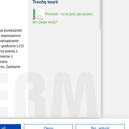
Trochę
teorii
Pirometr - co to jest, jak działa i
do czego służy?
wa przekaźniki
są wyposażone
zarządzanie
e graficzne LCD
ny jednej z
miarów z
czasu
ia. Zasilanie
 all
Deny
No, adjust