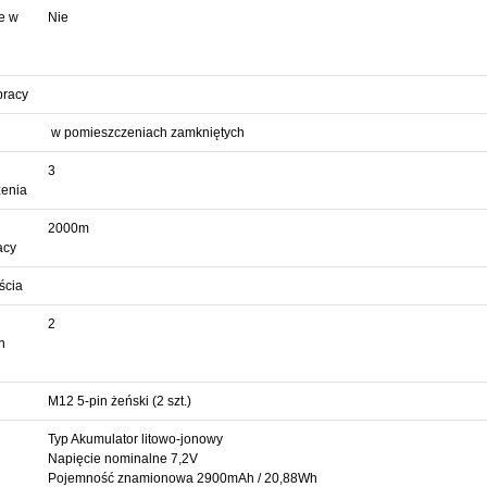
e w
Nie
pracy
w pomieszczeniach zamkniętych
3
zenia
2000m
acy
ścia
2
h
M12 5-pin żeński (2 szt.)
Typ Akumulator litowo-jonowy
Napięcie nominalne 7,2V
Pojemność znamionowa 2900mAh / 20,88Wh