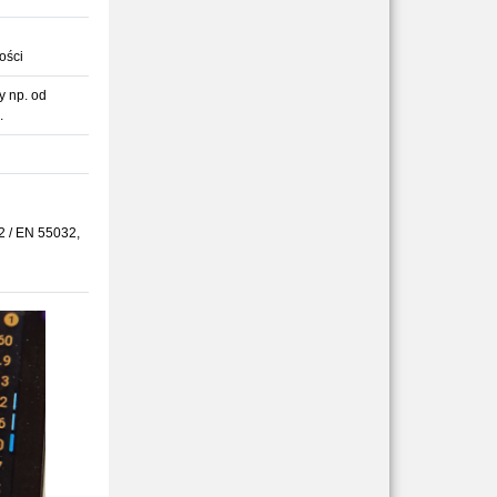
ości
y np. od
.
 / EN 55032,