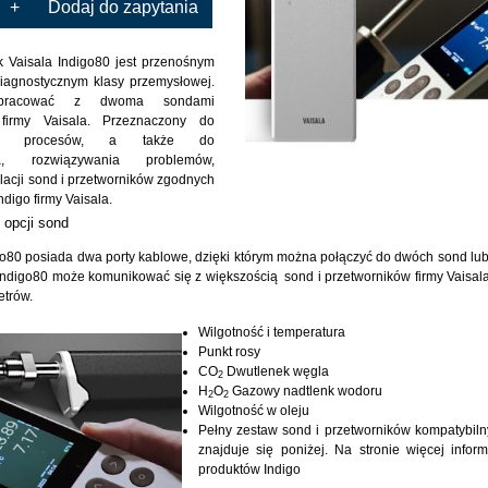
+
Dodaj do zapytania
k Vaisala Indigo80 jest przenośnym
iagnostycznym klasy przemysłowej.
pracować z dwoma sondami
firmy Vaisala. Przeznaczony do
nia procesów, a także do
nia, rozwiązywania problemów,
gulacji sond i przetworników zgodnych
digo firmy Vaisala.
opcji sond
o80 posiada dwa porty kablowe, dzięki którym można połączyć do dwóch sond lu
Indigo80 może komunikować się z większością sond i przetworników firmy Vaisal
etrów.
Wilgotność i temperatura
Punkt rosy
CO
Dwutlenek węgla
2
H
O
Gazowy nadtlenk wodoru
2
2
Wilgotność w oleju
Pełny zestaw sond i przetworników kompatybiln
znajduje się poniżej. Na stronie więcej inform
produktów Indigo