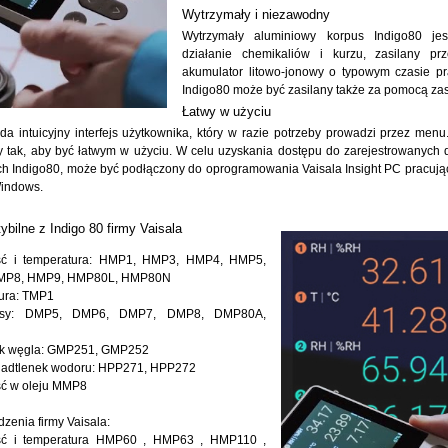
Wytrzymały i niezawodny
Wytrzymały aluminiowy korpus Indigo80 je
działanie chemikaliów i kurzu, zasilany pr
akumulator litowo-jonowy o typowym czasie pr
Indigo80 może być zasilany także za pomocą zas
Łatwy w użyciu
da intuicyjny interfejs użytkownika, który w razie potrzeby prowadzi przez menu.
 tak, aby być łatwym w użyciu. W celu uzyskania dostępu do zarejestrowanych d
ch Indigo80, może być podłączony do oprogramowania Vaisala Insight PC pracuj
indows.
bilne z Indigo 80 firmy Vaisala
ść i temperatura: HMP1, HMP3, HMP4, HMP5,
MP8, HMP9, HMP80L, HMP80N
ura: TMP1
osy: DMP5, DMP6, DMP7, DMP8, DMP80A,
k węgla: GMP251, GMP252
adtlenek wodoru: HPP271, HPP272
ść w oleju MMP8
dzenia firmy Vaisala:
ść i temperatura HMP60 , HMP63 , HMP110 ,