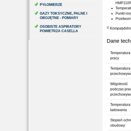
HMP110R
PYŁOMIERZE
Temperat
GAZY TOKSYCZNE, PALNE I
Punkt ro
OBOJĘTNE - POMIARY
Przetworn
OSOBISTE ASPIRATORY
1)
Kompatybilno
POWIETRZA CASELLA
Dane tech
Temperatura
pracy
Temperatura
przechowyw
Wilgotność
podczas prac
przechowyw
Temperatura
ładowania
Stopień ochr
obudowy: