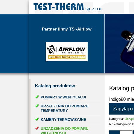
Partner firmy TSI-Airflow
Katalog
produktów
Katalog 
POMIARY W WENTYLACJI
Indigo80 mi
URZĄDZENIA DO POMIARU
Zapytaj o
TEMPERATURY
Kategoria:
Urządz
KAMERY TERMOWIZYJNE
Nr katalogowy:
I
URZĄDZENIA DO POMIARU
WILGOTNOŚCI