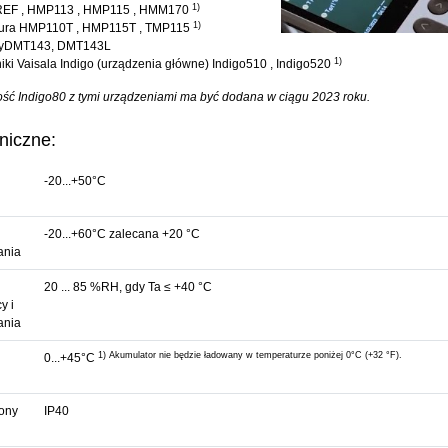
1)
EF , HMP113 , HMP115 , HMM170
1)
ura HMP110T , HMP115T , TMP115
syDMT143, DMT143L
1)
iki Vaisala Indigo (urządzenia główne) Indigo510 , Indigo520
ść Indigo80 z tymi urządzeniami ma być dodana w ciągu 2023 roku.
niczne:
-20...+50°C
-20...+60°C zalecana +20 °C
ania
20 ... 85 %RH, gdy Ta ≤ +40 °C
y i
ania
1) Akumulator nie będzie ładowany w temperaturze poniżej 0°C (+32 °F).
0...+45°C
ony
IP40