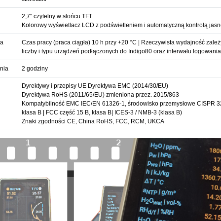
2,7" czytelny w słońcu TFT
Kolorowy wyświetlacz LCD z podświetleniem i automatyczną kontrolą jasn
na
Czas pracy (praca ciągła) 10 h przy +20 °C | Rzeczywista wydajność zależ
liczby i typu urządzeń podłączonych do Indigo80 oraz interwału logowania
nia
2 godziny
Dyrektywy i przepisy UE Dyrektywa EMC (2014/30/EU)
Dyrektywa RoHS (2011/65/EU) zmieniona przez. 2015/863
Kompatybilność EMC IEC/EN 61326-1, środowisko przemysłowe CISPR 32
klasa B | FCC część 15 B, klasa B| ICES-3 / NMB-3 (klasa B)
Znaki zgodności CE, China RoHS, FCC, RCM, UKCA