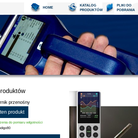
KATALOG
PLIKI DO
HOME
PRODUKTÓW
POBRANIA
produktów
ernik przenośny
 ten produkt
enia do pomiaru wilgotności
ndigo80