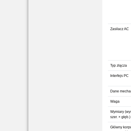
Zasilacz AC
Typ złącza
Interfejs PC
Dane mecha
Waga
Wymiary (wys
szer. × głęb.)
Główny korpu