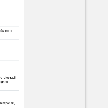
ów (AF) i
 rejestracji
digo80
, hiszpański,