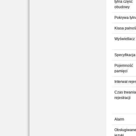
tylna część
obudowy
Pokrywa tyln
Klasa palnoś
Wyświetlacz
Specyfikacja 
Pojemność
pamięci
Interwał rejes
Czas trwania
rejestracji
Alarm
Obsługiwan
języki