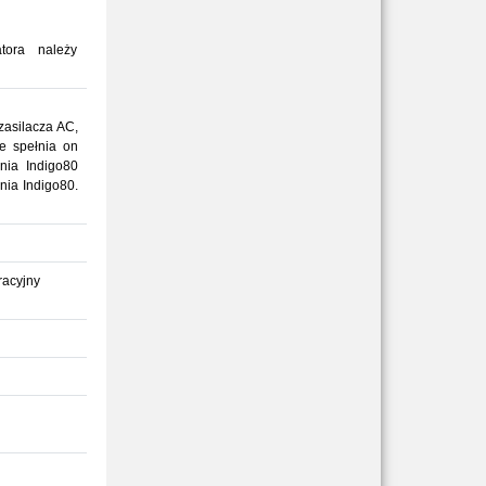
tora należy
zasilacza AC,
że spełnia on
nia Indigo80
nia Indigo80.
racyjny