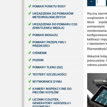
−
POMIAR PUNKTU ROSY
URZĄDZENIA DO POMIARÓW
Ręczny mierni
METEOROLOGICZNYCH
urządzeniem d
Może współ
URZĄDZENIA DO POMIARU CO2
pomiarowymi 
(DWUTLENKU WĘGLA)
monitorowa
POMIAR BIOGAZU
konfigurowa
kalibracji i re
POMIARY PRZEPŁYWU I
z standardem In
PRĘDKOŚCI
Różnorodność 
CIŚNIENIE
Wskaźnik Indig
POZIOM
jednocześnie. 
zakresu param
POMIARY TLENU [O2]
TESTERY SZCZELNOŚCI
WYTWORNICE DYMU
KAMERY INSPEKCYJNE DO
PIECÓW I KOTŁÓW
LICZNIKI CZĄSTEK,
GENERATORY AEROZOLU I
FOTOMETRY