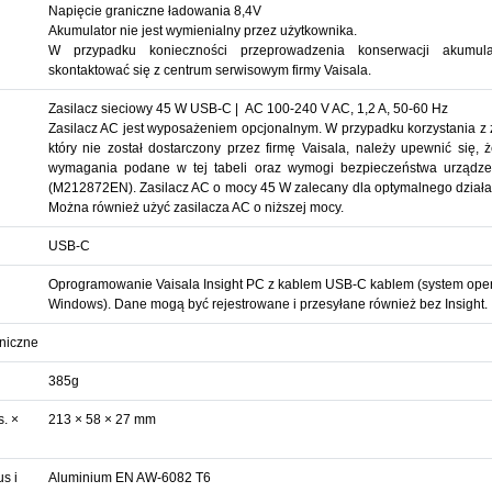
Napięcie graniczne ładowania 8,4V
Akumulator nie jest wymienialny przez użytkownika.
W przypadku konieczności przeprowadzenia konserwacji akumula
skontaktować się z centrum serwisowym firmy Vaisala.
Zasilacz sieciowy 45 W USB-C | AC 100-240 V AC, 1,2 A, 50-60 Hz
Zasilacz AC jest wyposażeniem opcjonalnym. W przypadku korzystania z 
który nie został dostarczony przez firmę Vaisala, należy upewnić się, 
wymagania podane w tej tabeli oraz wymogi bezpieczeństwa urządze
(M212872EN). Zasilacz AC o mocy 45 W zalecany dla optymalnego działa
Można również użyć zasilacza AC o niższej mocy.
USB-C
Oprogramowanie Vaisala Insight PC z kablem USB-C kablem (system ope
Windows). Dane mogą być rejestrowane i przesyłane również bez Insight.
niczne
385g
. ×
213 × 58 × 27 mm
s i
Aluminium EN AW-6082 T6