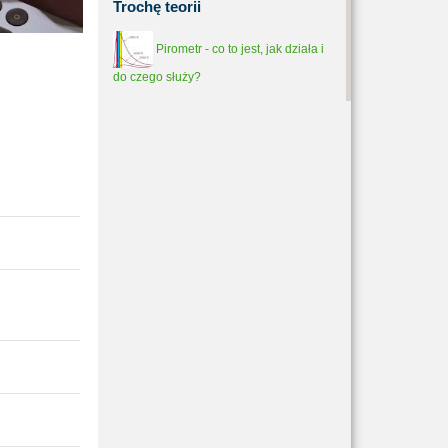
Trochę
teorii
Pirometr - co to jest, jak działa i
do czego służy?