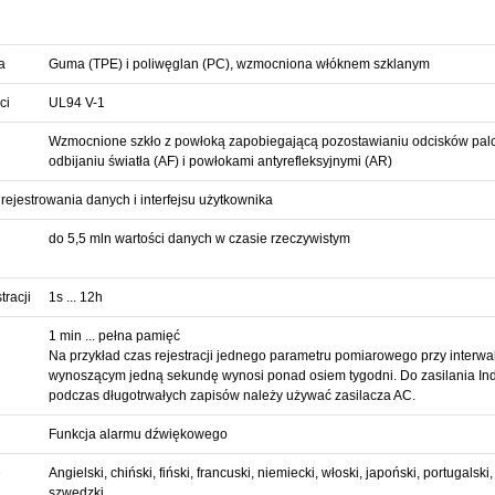
a
Guma (TPE) i poliwęglan (PC), wzmocniona włóknem szklanym
ci
UL94 V-1
Wzmocnione szkło z powłoką zapobiegającą pozostawianiu odcisków palc
odbijaniu światła (AF) i powłokami antyrefleksyjnymi (AR)
rejestrowania danych i interfejsu użytkownika
do 5,5 mln wartości danych w czasie rzeczywistym
tracji
1s ... 12h
1 min ... pełna pamięć
Na przykład czas rejestracji jednego parametru pomiarowego przy interwale
wynoszącym jedną sekundę wynosi ponad osiem tygodni. Do zasilania In
podczas długotrwałych zapisów należy używać zasilacza AC.
Funkcja alarmu dźwiękowego
e
Angielski, chiński, fiński, francuski, niemiecki, włoski, japoński, portugalski
szwedzki