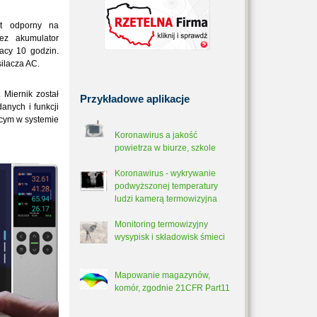
st odporny na
zez akumulator
acy 10 godzin.
ilacza AC.
 Miernik został
Przykładowe
aplikacje
anych i funkcji
ącym w systemie
Koronawirus a jakość
powietrza w biurze, szkole
Koronawirus - wykrywanie
podwyższonej temperatury
ludzi kamerą termowizyjna
Monitoring termowizyjny
wysypisk i składowisk śmieci
Mapowanie magazynów,
komór, zgodnie 21CFR Part11