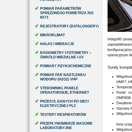
POMIAR PARAMETRÓW
SPRĘŻONEGO POWIETRZA ISO
8573
REJESTRATORY (DATALOGGERY)
MIKROKLIMAT
Indigo80 posia
HAŁAS I WIBRACJE
zaprojektowany
konfiguracyjny
RADIOMETRY I FOTOMETRY –
operacyjnym W
ŚWIATŁO WIDZIALNE I UV
POMIARY FIZYKOCHEMICZNE
Sondy kompaty
POMIAR PAR NADTLENKU
Wilgotno
WODORU (H2O2) VHP
HMP7, H
Temperat
STEROWNIKI, PANELE
OPERATORSKIE, ETHERNET
Punkt r
DMP80B
PRZESYŁ DANYCH PO SIECI
Dwutlene
ELEKTRYCZNEJ PLC
Gazowy n
Wilgotno
TESTERY RESPIRATORÓW
PRZEPŁYWOMIERZE MASOWE
Inne urzą
LABORATORYJNE
Wilgotno