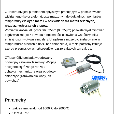
CTlaser 05M jest pirometrem optycznym pracującym w pasmie światła
widzialnego (kolor zielony), przeznaczonym do dokładnych pomiarów
temperatury
ciekłych metali w odlewniach dla metali żelaznych,
nieżelaznych oraz ich stopów
.
Pomiar w krótkiej długości fali 525nm (0.525µm) pozwala wyeliminować
błędy wynikające z powodu niepewności ustawienia współczynnika
emisyjności i wpływu atmosfery. Urządzenie może być instalowane w
temperaturze otoczenia 85°C bez chłodzenia, w razie potrzeby istnieje
szereg przemysłowych akcesoriów rozszerzających ten zakres.
CTlaser 05M posiada wbudowany
podwójny celownik laserowy. W opcji
dostępne są różnego rodzaju
uchwyty mechaniczne oraz obudowy
chłodzące (zarówno dla wody jak i
powietrza)
Parametry
Zakres temperatur od 1000°C do 2000°C
Optyka 150:1