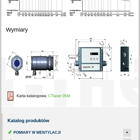
Wymiary
Karta katalogowa:
CTlaser 05M
Katalog
produktów
POMIARY W WENTYLACJI
+