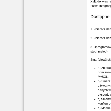
XML do własny
Łatwa integrac
Dostępne 
1. Zbieracz da
2. Zbieracz da
3. Oprogramow
stacji meteo)
SmartView3 skł
a) Zbiera
pomiarowy
MySQL.
b) SmartC
używany 
danych w 
eksportu 
c) SmartV
konfigur
d) Moduł 