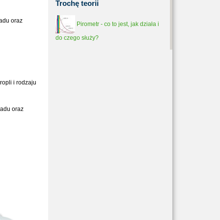
Trochę
teorii
padu oraz
Pirometr - co to jest, jak działa i
do czego służy?
opli i rodzaju
padu oraz