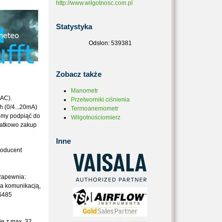
http://www.wilgotnosc.com.pl
Statystyka
Odsłon: 539381
Zobacz
także
Manometr
AC).
Przetworniki ciśnienia
 (0/4...20mA)
Termoanemometr
żemy podpiąć do
Wilgotnościomierz
datkowo zakup
Inne
roducent
 zapewnia:
 a komunikacją,
S485
ię z max. 32