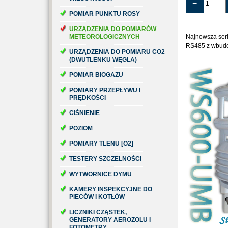
−
POMIAR PUNKTU ROSY
URZĄDZENIA DO POMIARÓW
METEOROLOGICZNYCH
Najnowsza seri
RS485 z wbud
URZĄDZENIA DO POMIARU CO2
(DWUTLENKU WĘGLA)
POMIAR BIOGAZU
POMIARY PRZEPŁYWU I
PRĘDKOŚCI
CIŚNIENIE
POZIOM
POMIARY TLENU [O2]
TESTERY SZCZELNOŚCI
WYTWORNICE DYMU
KAMERY INSPEKCYJNE DO
PIECÓW I KOTŁÓW
LICZNIKI CZĄSTEK,
GENERATORY AEROZOLU I
FOTOMETRY