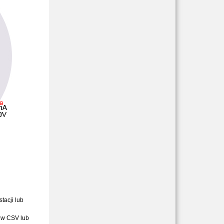
tacji lub
ów CSV lub