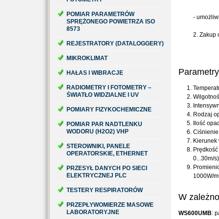
POMIAR PARAMETRÓW
- umożliw
SPRĘŻONEGO POWIETRZA ISO
8573
2. Zakup
REJESTRATORY (DATALOGGERY)
MIKROKLIMAT
Parametry
HAŁAS I WIBRACJE
RADIOMETRY I FOTOMETRY –
Temperatu
ŚWIATŁO WIDZIALNE I UV
Wilgotno
Intensyw
POMIARY FIZYKOCHEMICZNE
Rodzaj op
Ilość op
POMIAR PAR NADTLENKU
WODORU (H2O2) VHP
Ciśnienie
Kierunek 
STEROWNIKI, PANELE
Prędkość 
OPERATORSKIE, ETHERNET
0...30m/s)
Promieni
PRZESYŁ DANYCH PO SIECI
ELEKTRYCZNEJ PLC
1000W/m
TESTERY RESPIRATORÓW
W zależno
PRZEPŁYWOMIERZE MASOWE
LABORATORYJNE
WS600UMB
: 