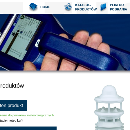
KATALOG
PLIKI DO
HOME
PRODUKTÓW
POBRANIA
produktów
 ten produkt
zenia do pomiarów meteorologicznych
tacje meteo Lufft