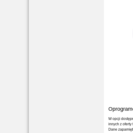
Oprogram
W opcji dostęp
innych z oferty f
Dane zapamięt