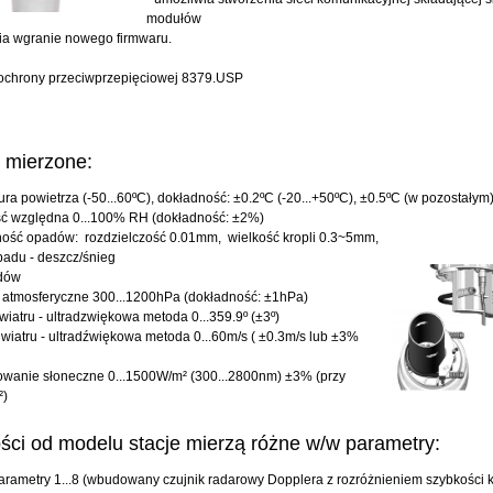
modułów
ia wgranie nowego firmwaru.
 ochrony przeciwprzepięciowej 8379.USP
 mierzone:
ra powietrza (-50...60ºC), dokładność: ±0.2ºC (-20...+50ºC), ±0.5ºC (w pozostałym
ść względna 0...100% RH (dokładność: ±2%)
ność opadów: rozdzielczość 0.01mm, wielkość kropli 0.3~5mm,
adu - deszcz/śnieg
adów
 atmosferyczne 300...1200hPa (dokładność: ±1hPa)
wiatru - ultradzwiękowa metoda 0...359.9º (±3º)
wiatru - ultradźwiękowa metoda 0...60m/s ( ±0.3m/s lub ±3%
owanie słoneczne 0...1500W/m² (300...2800nm) ±3% (przy
²)
ści od modelu stacje mierzą różne w/w parametry:
parametry 1...8 (wbudowany czujnik radarowy Dopplera z rozróżnieniem szybkości kr