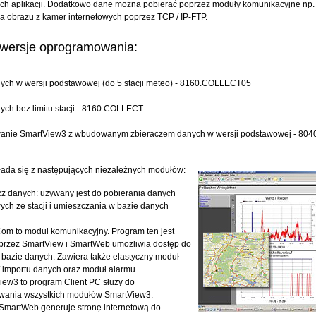
ch aplikacji. Dodatkowo dane można pobierać poprzez moduły komunikacyjne np
ja obrazu z kamer internetowych poprzez TCP / IP-FTP.
wersje oprogramowania:
nych w wersji podstawowej (do 5 stacji meteo) - 8160.COLLECT05
nych bez limitu stacji - 8160.COLLECT
anie SmartView3 z wbudowanym zbieraczem danych w wersji podstawowej - 8040
ada się z następujących niezależnych modułów:
cz danych: używany jest do pobierania danych
ch ze stacji i umieszczania w bazie danych
om to moduł komunikacyjny. Program ten jest
przez SmartView i SmartWeb umożliwia dostęp do
bazie danych. Zawiera także elastyczny moduł
/ importu danych oraz moduł alarmu.
iew3 to program Client PC służy do
owania wszystkich modułów SmartView3.
SmartWeb generuje stronę internetową do