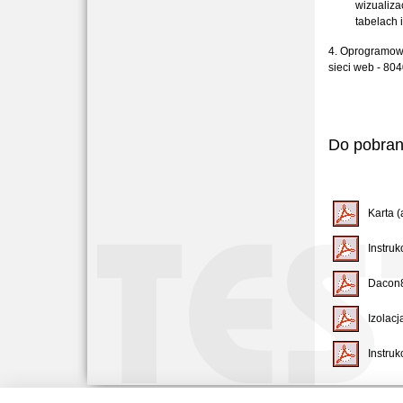
wizualiza
tabelach 
4. Oprogramowa
sieci web - 80
Do pobran
Karta (
Instruk
Dacon8
Izolac
Instruk