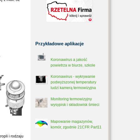
Przykładowe
aplikacje
)
Koronawirus a jakość
powietrza w biurze, szkole
Koronawirus - wykrywanie
podwyższonej temperatury
ludzi kamerą termowizyjna
Monitoring termowizyjny
wysypisk i składowisk śmieci
Mapowanie magazynów,
komór, zgodnie 21CFR Part11
opli i rodzaju