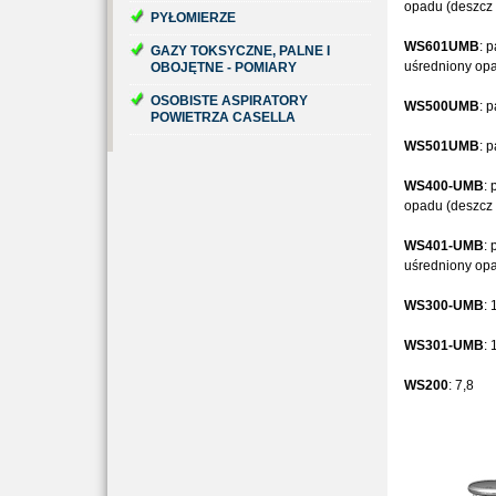
opadu (deszcz 
PYŁOMIERZE
WS601UMB
: 
GAZY TOKSYCZNE, PALNE I
uśredniony opa
OBOJĘTNE - POMIARY
OSOBISTE ASPIRATORY
WS500UMB
: 
POWIETRZA CASELLA
WS501UMB
: 
WS400-UMB
:
opadu (deszcz 
WS401-UMB
:
uśredniony opa
WS300-UMB
: 
WS301-UMB
: 
WS200
: 7,8