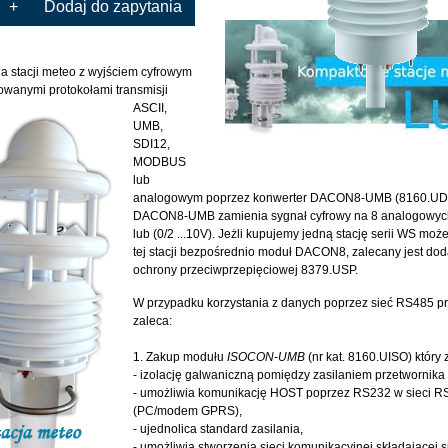
+
Dodaj do zapytania
a stacji meteo z wyjściem cyfrowym
owanymi protokołami
transmisji
ASCII,
UMB,
SDI12,
MODBUS
lub
analogowym poprzez konwerter DACON8-UMB (8160.UD
DACON8-UMB zamienia sygnał cyfrowy na 8 analogowych
lub (0/2 ...10V). Jeżli kupujemy jedną stację serii WS mo
tej stacji bezpośrednio moduł DACON8, zalecany jest do
ochrony przeciwprzepięciowej 8379.USP.
W przypadku korzystania z danych poprzez sieć RS485 p
zaleca:
1. Zakup modułu
ISOCON-UMB
(nr kat. 8160.UISO) który
- izolację galwaniczną pomiędzy zasilaniem przetwornika
- umożliwia komunikację HOST poprzez RS232 w sieci R
(PC/modem GPRS),
- ujednolica standard zasilania,
- umożliwia stworzenia sieci komunikacyjnej składającej s