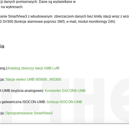
cji danych pomiarowych. Dane są wyświetlane w
i na wykresach.
nie SmartView3 z wbudowanym zbierzaczem danych bez limitu stacji wraz z wizu
40.SV300 (funkcje alarmowe poprzez SMS, e-mail, moduł monitoringy 24h)
ia
ang.):
Katalog zbiorczy stacji UMB Lufft
cja:
Stacje meteo UMB WS600...WS300
-UMB (wyjścia analogowe):
Konwerter DACON8-UMB
ja galwaniczna ISOCON-UMB:
Izolacja ISOCON-UMB
cja:
Oprogramowanie SmartView3