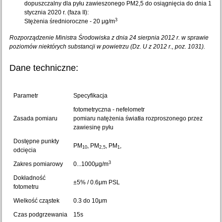
dopuszczalny dla pyłu zawieszonego PM2,5 do osiągnięcia do dnia 1
stycznia 2020 r. (faza II):
3
Stężenia średnioroczne - 20 μg/m
Rozporządzenie Ministra Środowiska z dnia 24 sierpnia 2012 r. w sprawie
poziomów niektórych substancji w powietrzu (Dz. U z 2012 r., poz. 1031).
Dane techniczne:
Parametr
Specyfikacja
fotometryczna - nefelometr
Zasada pomiaru
pomiaru natężenia światła rozproszonego przez
zawiesinę pyłu
Dostępne punkty
PM
, PM
, PM
,
10
2,5
1
odcięcia
3
Zakres pomiarowy
0...1000μg/m
Dokładność
±5% / 0.6μm PSL
fotometru
Wielkość cząstek
0.3 do 10μm
Czas podgrzewania
15s