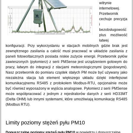
witrynie
internetowej.
Przetwornik
cechuje precyzja
i
bezobsługowość
plus możliwość
łatwej
konfiguracji. Przy wykorzystaniu w stacjach mobilnych gdzie brak jest
zewnętrznego zasilania a całość musi pracować w układzie zasilania z
paneli fotowoltaicznych posiada niskie zużycie energii. Przetwornik pyłów
zawieszonych (pyłomierz) z serii PMSense jest urządzeniem gotowym do
pracy, łatwym do integracji z stacjami meteorologicznymi (pogodowymi).
Nasz przetwornik do pomiaru cząstek stałych PM może być używany jako
niezależna stacja lub element większego układu dzięki interfejsowi
komunikacyjnemu RS485 z protokołem Modbus-RTU, opcjonalnie może
być również wyposażony w wyjścia analogowe. Pyłomierz z serii PMSense
może współpracować z jednym z rejestratorów danych z serii HD33MT
(Delta OHM) lub innymi systemami, które umożliwiają komunikację RS485
(Modbus RTU).
Limity poziomy stężeń pyłu PM10
Dopuszczalne poziomy stężeń pyłu PM10
w powietrzu i dopuszczalne