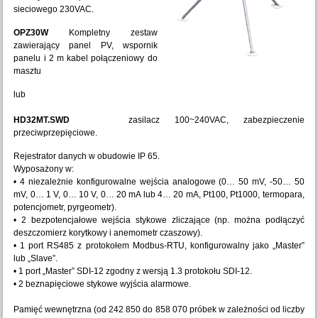
sieciowego 230VAC.
OPZ30W
Kompletny zestaw
zawierający panel PV, wspornik
panelu i 2 m kabel połączeniowy do
masztu
lub
HD32MT.SWD
zasilacz 100~240VAC, zabezpieczenie
przeciwprzepięciowe.
Rejestrator danych w obudowie IP 65.
Wyposażony w:
• 4 niezależnie konfigurowalne wejścia analogowe (0… 50 mV, -50… 50
mV, 0… 1 V, 0… 10 V, 0… 20 mA lub 4… 20 mA, Pt100, Pt1000, termopara,
potencjometr, pyrgeometr).
• 2 bezpotencjałowe wejścia stykowe zliczające (np. można podłączyć
deszczomierz korytkowy i anemometr czaszowy).
• 1 port RS485 z protokołem Modbus-RTU, konfigurowalny jako „Master”
lub „Slave”.
• 1 port „Master” SDI-12 zgodny z wersją 1.3 protokołu SDI-12.
• 2 beznapięciowe stykowe wyjścia alarmowe.
Pamięć wewnętrzna (od 242 850 do 858 070 próbek w zależności od liczby