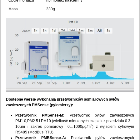
Opcje montażu
np montaż naścienny
Masa
330g
Dostępne wersje wykonania przetworników pomiarowych pyłów
zawieszonych PMSense (pyłomierzy):
Przetwornik PMSense-M:
Przetwornik pyłów zawieszonych
PM1.0,PM2.5 i PM10 (wielkość mierzonych cząstek z przedziału 0.3…
3
10μm i zakres pomiarowy 0…1000μg/m
) z wyjściem cyfrowym
RS485 (ModBus RTU).
Przetwornik PMBSense-A:
Przetwornik pyłów zawieszonych