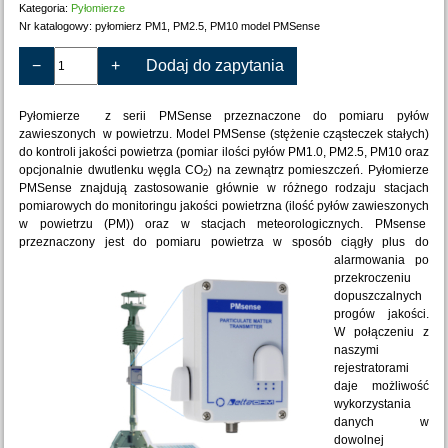
Kategoria:
Pyłomierze
Nr katalogowy:
pyłomierz PM1, PM2.5, PM10 model PMSense
−
+
Dodaj do zapytania
Pyłomierze z serii PMSense przeznaczone do pomiaru pyłów
zawieszonych w powietrzu. Model PMSense (stężenie cząsteczek stałych)
do kontroli jakości powietrza (pomiar ilości pyłów PM1.0, PM2.5, PM10 oraz
opcjonalnie dwutlenku węgla CO
) na zewnątrz pomieszczeń. Pyłomierze
2
PMSense znajdują zastosowanie głównie w różnego rodzaju stacjach
pomiarowych do monitoringu jakości powietrzna (ilość pyłów zawieszonych
w powietrzu (PM)) oraz w stacjach meteorologicznych. PMsense
przeznaczony jest do pomiaru
powietrza w sposób ciągły plus do
alarmowania po
przekroczeniu
dopuszczalnych
progów jakości.
W połączeniu z
naszymi
rejestratorami
daje możliwość
wykorzystania
danych w
dowolnej