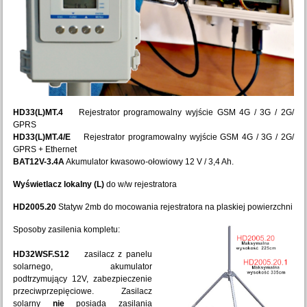
HD33(L)MT.4
Rejestrator programowalny wyjście GSM 4G / 3G / 2G/
GPRS
HD33(L)MT.4/E
Rejestrator programowalny wyjście GSM 4G / 3G / 2G/
GPRS + Ethernet
BAT12V-3.4A
Akumulator kwasowo-ołowiowy 12 V / 3,4 Ah.
Wyświetlacz lokalny (L)
do w/w rejestratora
HD2005.20
Statyw 2mb do mocowania rejestratora na plaskiej powierzchni
Sposoby zasilenia kompletu:
HD32WSF.S12
zasilacz z panelu
solarnego, akumulator
podtrzymujący 12V, zabezpieczenie
przeciwprzepięciowe. Zasilacz
solarny
nie
posiada zasilania