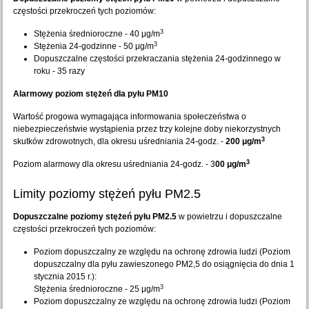
częstości przekroczeń tych poziomów:
3
Stężenia średnioroczne - 40 μg/m
3
Stężenia 24-godzinne - 50 μg/m
Dopuszczalne częstości przekraczania stężenia 24-godzinnego w
roku - 35 razy
Alarmowy poziom stężeń dla pyłu PM10
Wartość progowa wymagająca informowania społeczeństwa o
niebezpieczeństwie wystąpienia przez trzy kolejne doby niekorzystnych
3
skutków zdrowotnych, dla okresu uśredniania 24-godz. -
200 μg/m
3
Poziom alarmowy dla okresu uśredniania 24-godz. - 3
00 μg/m
Limity poziomy stężeń pyłu PM2.5
Dopuszczalne poziomy stężeń pyłu PM2.5
w powietrzu i dopuszczalne
częstości przekroczeń tych poziomów:
Poziom dopuszczalny ze względu na ochronę zdrowia ludzi (Poziom
dopuszczalny dla pyłu zawieszonego PM2,5 do osiągnięcia do dnia 1
stycznia 2015 r.):
3
Stężenia średnioroczne - 25 μg/m
Poziom dopuszczalny ze względu na ochronę zdrowia ludzi (Poziom