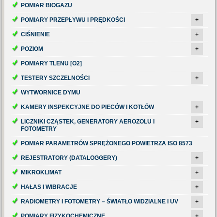
POMIAR BIOGAZU
POMIARY PRZEPŁYWU I PRĘDKOŚCI
+
CIŚNIENIE
+
POZIOM
+
POMIARY TLENU [O2]
TESTERY SZCZELNOŚCI
+
WYTWORNICE DYMU
KAMERY INSPEKCYJNE DO PIECÓW I KOTŁÓW
+
LICZNIKI CZĄSTEK, GENERATORY AEROZOLU I
+
FOTOMETRY
POMIAR PARAMETRÓW SPRĘŻONEGO POWIETRZA ISO 8573
REJESTRATORY (DATALOGGERY)
+
MIKROKLIMAT
+
HAŁAS I WIBRACJE
+
RADIOMETRY I FOTOMETRY – ŚWIATŁO WIDZIALNE I UV
+
POMIARY FIZYKOCHEMICZNE
+