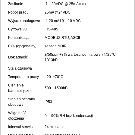
Zasilanie
7 – 30VDC @ 25mA max
Pobór prądu
25mA @24VDC
Wyjście analogowe
4-20 mA i 0 – 10 VDC
Cyfrowe I/O
RS-485
Komunikacja
MODBUS RTU, ASCII
CO
(opcjonalny)
zasada NDIR
2
±(50ppm+3% wartości pomiarowej) @25°C i
Dokładność
1013hPa
Stała czasowa
Temperatura pracy
-20..+70°C
Ciśnienie
500 ...1500hPa
barometryczne
Stopień ochrony
IP53
obudowy
Wilgotność
0 ... 90% RH bez kondensacji
otoczenia
Interwał serwisu
24 miesiące