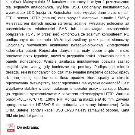
kanałów). Maksymalnie 28 kanałów pomiarowych w tym 4 przeznaczone
dla sygnałów analogowych. Wyjście USB. Opcjonalny niestandardowy
wyświetlacz LCD (opcja L). Rejestrator może wysyłać dane przez e-mail,
FTP i serwer HTTP (chmura) oraz wysyłać alarmowe e-maile i SMS-y.
Rejestratorem danych można sterować zdalnie, wysyłając polecenia za
pośrednictwem wiadomości SMS lub ustanawiając bezpośrednie
połączenie TCP / IP przez sieć komórkową ze zdalnym komputerem PC
podłączonym do Internetu. Może być zasilany przez panel słoneczny.
Opcjonalny wewnętrzny akumulator kwasowo-ołowiowy. Zintegrowana
ładowarka baterii. Rejestrator danych ma mały pobór prądu i może
pracować przez tygodnie, nawet w przypadku braku ładowania baterii z
panelu słonecznego. Wyjście zasilacza impulsowego pozwala zasilać
czujniki tylko wtedy, gdy konieczne są pomiary. Podłączając miernik
deszczu, rejestrator danych oblicza: maksymalne natężenie opadów, opady
dzienne, sumę opadów oraz ilość opadów, które spadły w okresie
rejestrowania. Wewnętrzny zegar rejestratora ma wysoką dokładność i jest
wyjątkowo stabilny w całym zakresie temperatur pracy przyrządu. Można
go regularnie synchronizować z serwerem referencyjnym HTTP. Warunki
pracy: -40…+70°C / 0…100% RH. Montaż na maszcie Ø 40 mm. Zawiera
oprogramowanie HD35AP-S do pobrania ze strony internetowej Delta
OHM. Baterię, sondy i kabel USB CP23 należy zamawiać osobno. Karta
SIM nie jest dołączona.
Do pobrania: