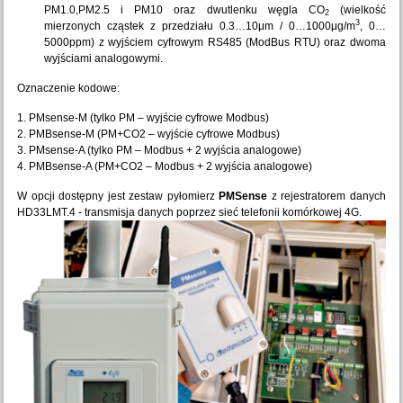
PM1.0,PM2.5 i PM10 oraz dwutlenku węgla CO
(wielkość
2
3
mierzonych cząstek z przedziału 0.3…10μm / 0…1000μg/m
, 0…
5000ppm) z wyjściem cyfrowym RS485 (ModBus RTU) oraz dwoma
wyjściami analogowymi.
Oznaczenie kodowe:
1. PMsense-M (tylko PM – wyjście cyfrowe Modbus)
2. PMBsense-M (PM+CO2 – wyjście cyfrowe Modbus)
3. PMsense-A (tylko PM – Modbus + 2 wyjścia analogowe)
4. PMBsense-A (PM+CO2 – Modbus + 2 wyjścia analogowe)
W opcji dostępny jest zestaw pyłomierz
PMSense
z rejestratorem danych
HD33LMT.4 - transmisja danych poprzez sieć telefonii komórkowej 4G.