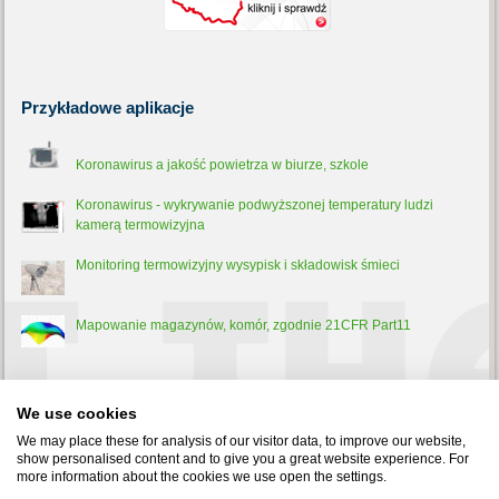
Przykładowe
aplikacje
Koronawirus a jakość powietrza w biurze, szkole
Koronawirus - wykrywanie podwyższonej temperatury ludzi
kamerą termowizyjna
Monitoring termowizyjny wysypisk i składowisk śmieci
Mapowanie magazynów, komór, zgodnie 21CFR Part11
Trochę
teorii
We use cookies
Pirometr - co to jest, jak działa i do czego służy?
We may place these for analysis of our visitor data, to improve our website,
show personalised content and to give you a great website experience. For
more information about the cookies we use open the settings.