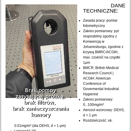
DANE
TECHNICZNE:
Zasada pracy: pomiar
fotometryczny
Zakres pomiarowy: pył
respirabilny zgodny z
Konwencją w
Johanesburgu, zgodnie z
krzywą BMRC/ACGIH,
max. czułość na cząstki
1μm
BMCR: British Medical
Research Council |
ACGIH: American
Conference of
Govermental Industrial
Hygienist
Zakres pomiarowy:
0...100mg/m³
Aerozol wzorcowy: DEHS,
d = 1 μm
Rozdzielczość: ok.
0.01mg/m³ (dla DEHS, d = 1 μm)