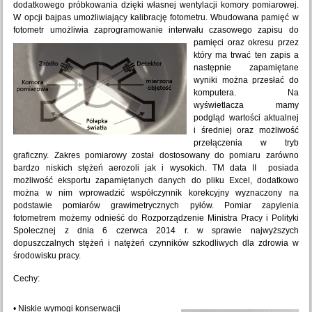
dodatkowego próbkowania dzięki własnej wentylacji komory pomiarowej.
W opcji bajpas umożliwiający kalibrację fotometru. Wbudowana pamięć w
fotometr umożliwia zaprogramowanie interwału czasowego zapisu do
pamięci oraz okresu
przez
który ma trwać ten zapis a
następnie zapamiętane
wyniki można przesłać do
komputera. Na
wyświetlacza mamy
podgląd wartości aktualnej
i średniej oraz możliwość
przełączenia w tryb
graficzny. Zakres pomiarowy został dostosowany do pomiaru zarówno
bardzo niskich stężeń aerozoli jak i wysokich. TM data II posiada
możliwość eksportu zapamiętanych danych do pliku Excel, dodatkowo
można w nim wprowadzić współczynnik korekcyjny wyznaczony na
podstawie pomiarów grawimetrycznych pyłów. Pomiar zapylenia
fotometrem możemy odnieść do Rozporządzenie Ministra Pracy i Polityki
Społecznej z dnia 6 czerwca 2014 r. w sprawie najwyższych
dopuszczalnych stężeń i natężeń czynników szkodliwych dla zdrowia w
środowisku pracy.
Cechy:
• Niskie wymogi konserwacji