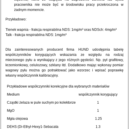
pracownika nie może być w środowisku pracy przekroczona w
żadnym momencie.
Przykładowo:
Tlenek wapnia - frakcja respirabilna NDS: 1mg/m³ oras NDSch: 4mg/m³
Talk - frakcja respirabilna NDS: 1mg/m³
Dla zainteresowanych producent firma HUND udostępnia tabelę
współczynników korygujących wskazania ze względu na rodzaj
mierzonego pyłu a wynikający z jego różnych gęstości. Np. pył grafitowy,
krzemionkowy, celulozowy, szklany itd. Dodatkowo mając wykonay pomiar
wagowy pyłu można go potraktować jako wzorzec i wpisać poprawkę
własny współczynnik kalibracyjny.
Przykładowe współczynniki korekcyjne dla wybranych materiałów
Medium
współczynnik korygujący
Cząstki żelaza w pule suchym po kolektorze
1
MgO
1
Mgła olejowa
1.25
DEHS (Di-Ethyl-Hexy1-Sebacata
1.3