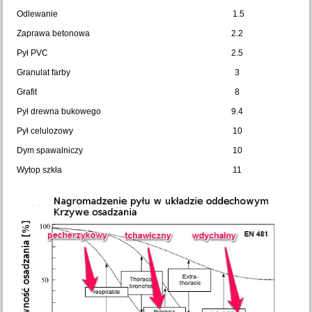
Odlewanie
1.5
Zaprawa betonowa
2.2
Pył PVC
2.5
Granulat farby
3
Grafit
8
Pył drewna bukowego
9.4
Pył celulozowy
10
Dym spawalniczy
10
Wytop szkła
11