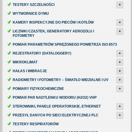
TESTERY SZCZELNOŚCI
+
WYTWORNICE DYMU
KAMERY INSPEKCYJNE DO PIECÓW I KOTŁÓW
+
LICZNIKI CZĄSTEK, GENERATORY AEROZOLU I
+
FOTOMETRY
POMIAR PARAMETRÓW SPRĘŻONEGO POWIETRZA ISO 8573
REJESTRATORY (DATALOGGERY)
+
MIKROKLIMAT
+
HAŁAS I WIBRACJE
+
RADIOMETRY I FOTOMETRY – ŚWIATŁO WIDZIALNE I UV
+
POMIARY FIZYKOCHEMICZNE
+
POMIAR PAR NADTLENKU WODORU (H2O2) VHP
STEROWNIKI, PANELE OPERATORSKIE, ETHERNET
+
PRZESYŁ DANYCH PO SIECI ELEKTRYCZNEJ PLC
+
TESTERY RESPIRATORÓW