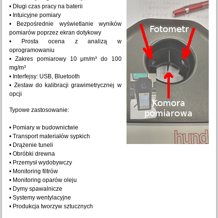
• Długi czas pracy na baterii
• Intuicyjne pomiary
• Bezpośrednie wyświetlanie wyników
pomiarów poprzez ekran dotykowy
• Prosta ocena z analizą w
oprogramowaniu
• Zakres pomiarowy 10 μm/m³ do 100
mg/m³
• Interfejsy: USB, Bluetooth
• Zestaw do kalibracji grawimetrycznej w
opcji
Typowe zastosowanie:
• Pomiary w budownictwie
• Transport materiałów sypkich
• Drążenie tuneli
• Obróbki drewna
• Przemysł wydobywczy
• Monitoring filtrów
• Monitoring oparów oleju
• Dymy spawalnicze
• Systemy wentylacyjne
• Produkcja tworzyw sztucznych