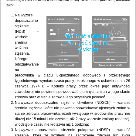
jako:
Najwyższe
dopuszczalne
stężenie
(NDS) –
wartość
średnia
ważona
stężenia,
którego
oddziaływanie
na
pracownika w ciągu 8-godzinnego dobowego i przeciętnego
tygodniowego wymiaru czasu pracy, określonego w ustawie z dnia 26
czerwca 1974 r. – Kodeks pracy, przez okres jego aktywności
zawodowej nie powinno spowodować ujemnych zmian w jego stanie
zdrowia oraz w stanie zdrowia jego przyszłych pokoleń;
Najwyższe dopuszczalne stężenie chwilowe (NDSCh) – wartość
średnia stężenia, które nie powinno spowodować ujemnych zmian w
stanie zdrowia pracownika, jeżeli występuje w środowisku pracy nie
dłużej niż 15 minut i nie częściej niż 2 razy w czasie zmiany roboczej,
w odstępie czasu nie krótszym niż 1 godzina;
Najwyższe dopuszczalne stężenie pułapowe (NDSP) – wartość
stężenia, która ze względu na zagrożenie zdrowia lub życia