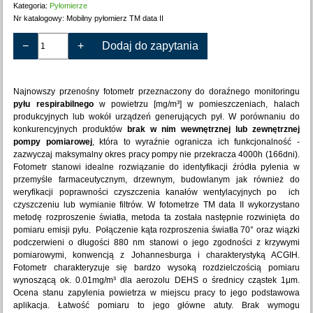
Kategoria:
Pyłomierze
Nr katalogowy:
Mobilny pyłomierz TM data II
−
+
Dodaj do zapytania
Najnowszy przenośny fotometr przeznaczony do doraźnego monitoringu
pyłu respirabilnego
w powietrzu [mg/m³] w pomieszczeniach, halach
produkcyjnych lub wokół urządzeń generujących pył. W porównaniu do
konkurencyjnych produktów
brak w nim wewnętrznej lub zewnętrznej
pompy pomiarowej
, która to wyraźnie ogranicza ich funkcjonalność -
zazwyczaj maksymalny okres pracy pompy nie przekracza 4000h (166dni).
Fotometr stanowi idealne rozwiązanie do identyfikacji źródła pylenia w
przemyśle farmaceutycznym, drzewnym, budowlanym jak również do
weryfikacji poprawności czyszczenia kanałów wentylacyjnych po ich
czyszczeniu lub wymianie filtrów. W fotometrze TM data II wykorzystano
metodę rozproszenie światła, metoda ta została następnie rozwinięta do
pomiaru emisji pyłu. Połączenie kąta rozproszenia światła 70° oraz wiązki
podczerwieni o długości 880 nm stanowi o jego zgodności z krzywymi
pomiarowymi, konwencją z Johannesburga i charakterystyką ACGIH.
Fotometr charakteryzuje się bardzo wysoką rozdzielczością pomiaru
wynoszącą ok. 0.01mg/m³ dla aerozolu DEHS o średnicy cząstek 1μm.
Ocena stanu zapylenia powietrza w miejscu pracy to jego podstawowa
aplikacja. Łatwość pomiaru to jego główne atuty. Brak wymogu