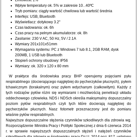
Liniowość 1%
Wpływ temperatury ok. 5% w zakresie 10...40ºC
Tryb pomiaru: ciągły wartość chwilowa lub wartość średnia
Interfejs: USB, Bluetooth
Wyświetlacz: dotykowy 3.2"
Czas ładowania: ok. 6h
Czas pracy na pełnym akumulatorze: ok. 8h
Zasilanie: 230 V AC, 50 Hz, 5V / 2.1A
Wymiary 201x101x51mm
Wymagania systemu: PC z Windows 7 lub 8.1, 2GB RAM, dysk
200MB, 1 USB lub Bluetooth
Stopień ochrony obudowy: IP56
Wymiary: ok. 320 x 120 x 80 mm
W praktyce dla środowiska pracy BHP operujemy pojęciami pyłu
respirabilnego (docierającego najgłębiej do pęcherzyków płucnych), pyłem
tchawicznym (torakalnym) oraz pyłem wdychanym (całkowitym). Każdy z
tych rodzajów pyłów różni się wymiarami i możliwością penetracji układu
oddechowego człowieka. NDS i NDSch określa maksymalny dopuszczalny
poziom pyłów resprabilnych czyli tych które docierają najgłębiej do
pęcherzyków płucnych. Nasz fotometr przeznaczony jest do pomiaru
właśnie pyłów respirabilnych.
Najwyższe dopuszczalne stężenia czynników szkodliwych dla zdrowia wg.
Rozporządzenie Ministra Pracy i Polityki Społecznej z dnia 6 czerwca 2014
r. w sprawie najwyższych dopuszczalnych stężeń i natężeń czynników
szkodliwych dla zdrowia w środowisku pracy Dz.U. 2014 poz. 817, ustalono