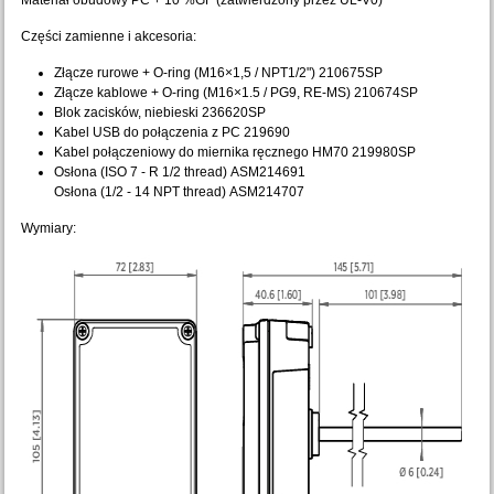
Materiał obudowy PC + 10 %GF (zatwierdzony przez UL-V0)
Części zamienne i akcesoria:
Złącze rurowe + O-ring (M16×1,5 / NPT1/2") 210675SP
Złącze kablowe + O-ring (M16×1.5 / PG9, RE-MS) 210674SP
Blok zacisków, niebieski 236620SP
Kabel USB do połączenia z PC 219690
Kabel połączeniowy do miernika ręcznego HM70 219980SP
Osłona (ISO 7 - R 1/2 thread)
ASM214691
Osłona (1/2 - 14 NPT thread)
ASM214707
Wymiary: