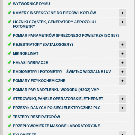
WYTWORNICE DYMU
KAMERY INSPEKCYJNE DO PIECÓW I KOTŁÓW
+
LICZNIKI CZĄSTEK, GENERATORY AEROZOLU I
+
FOTOMETRY
POMIAR PARAMETRÓW SPRĘŻONEGO POWIETRZA ISO 8573
REJESTRATORY (DATALOGGERY)
+
MIKROKLIMAT
+
HAŁAS I WIBRACJE
+
RADIOMETRY I FOTOMETRY – ŚWIATŁO WIDZIALNE I UV
+
POMIARY FIZYKOCHEMICZNE
+
POMIAR PAR NADTLENKU WODORU (H2O2) VHP
STEROWNIKI, PANELE OPERATORSKIE, ETHERNET
+
PRZESYŁ DANYCH PO SIECI ELEKTRYCZNEJ PLC
+
TESTERY RESPIRATORÓW
PRZEPŁYWOMIERZE MASOWE LABORATORYJNE