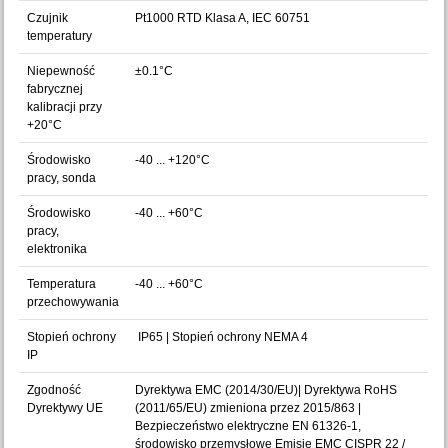
Czujnik
Pt1000 RTD Klasa A, IEC 60751
temperatury
Niepewność
±0.1°C
fabrycznej
kalibracji przy
+20°C
Środowisko
-40 ... +120°C
pracy, sonda
Środowisko
-40 ... +60°C
pracy,
elektronika
Temperatura
-40 ... +60°C
przechowywania
Stopień ochrony
IP65 | Stopień ochrony NEMA 4
IP
Zgodność
Dyrektywa EMC (2014/30/EU)| Dyrektywa RoHS
Dyrektywy UE
(2011/65/EU) zmieniona przez 2015/863 |
Bezpieczeństwo elektryczne EN 61326-1,
środowisko przemysłowe Emisje EMC CISPR 22 /