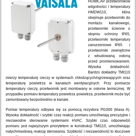
HUMICAP przetworników
wilgotności i temperatury
HMDW110, która
obejmuje przetworniki do
montażu kanałowego,
przetworniki ścienne o
stopniu ochrony IP65,
przetworniki temperatury
zanurzeniowe IP65 i
przetworniki zewnętrzne
z wbudowaną osłoną
przed promieniowaniem.
Wysoka dokładność.
Bardzo dokładny TMI110
mierzy temperaturę cieczy w systemach chłodzących/ogrzewających oraz
temperaturę powietrza w kanałach wentylacyjnych. Przy pomiarze
temperatury cieczy, przetwornik jest montowany w osłonie termicznej. W
przypadku pomiaru temperatury powietrza powietrza, przetwornik może być
zamontowany bezpośrednio w kanale.
Pomiar temperatury odbywa się za pomocą rezystora Pt1000 (klasa A).
Wysoka dokładność i szybki czas reakcji pomiaru umożliwiają precyzyjne i
niezawodne sterowanie systemami HVAC. Szybki czas odpowiedzi
pomiaru jest najwyższym priorytetem w konstrukcji TMI110, umożliwiając
natychmiastową reakcję sterowania. Szybkość i niezawodność to kluczowe