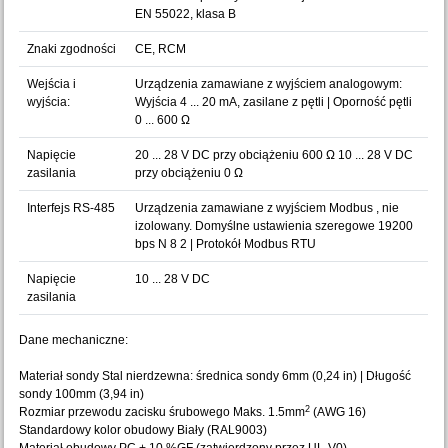
EN 55022, klasa B
Znaki zgodności
CE, RCM
Wejścia i
Urządzenia zamawiane z wyjściem analogowym:
wyjścia:
Wyjścia 4 ... 20 mA, zasilane z pętli | Oporność pętli
0 ... 600 Ω
Napięcie
20 ... 28 V DC przy obciążeniu 600 Ω 10 ... 28 V DC
zasilania
przy obciążeniu 0 Ω
Interfejs RS-485
Urządzenia zamawiane z wyjściem Modbus , nie
izolowany. Domyślne ustawienia szeregowe 19200
bps N 8 2 | Protokół Modbus RTU
Napięcie
10 ... 28 V DC
zasilania
Dane mechaniczne:
Materiał sondy Stal nierdzewna: średnica sondy 6mm (0,24 in) | Długość
sondy 100mm (3,94 in)
2
Rozmiar przewodu zacisku śrubowego Maks. 1.5mm
(AWG 16)
Standardowy kolor obudowy Biały (RAL9003)