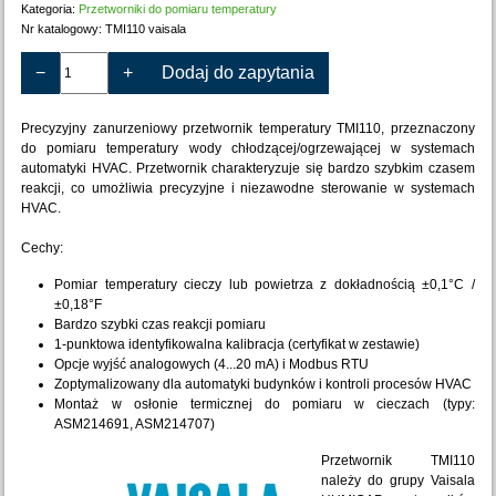
Kategoria:
Przetworniki do pomiaru temperatury
Nr katalogowy:
TMI110 vaisala
−
+
Dodaj do zapytania
Precyzyjny zanurzeniowy przetwornik temperatury TMI110, przeznaczony
do pomiaru temperatury wody chłodzącej/ogrzewającej w systemach
automatyki HVAC. Przetwornik charakteryzuje się bardzo szybkim czasem
reakcji, co umożliwia precyzyjne i niezawodne sterowanie w systemach
HVAC.
Cechy:
Pomiar temperatury cieczy lub powietrza z dokładnością ±0,1°C /
±0,18°F
Bardzo szybki czas reakcji pomiaru
1-punktowa identyfikowalna kalibracja (certyfikat w zestawie)
Opcje wyjść analogowych (4...20 mA) i Modbus RTU
Zoptymalizowany dla automatyki budynków i kontroli procesów HVAC
Montaż w osłonie termicznej do pomiaru w cieczach (typy:
ASM214691, ASM214707)
Przetwornik TMI110
należy do grupy Vaisala