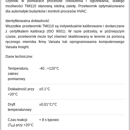
czynniki w pomiarach procesów chłodzenia i ogrzewania, dlatego
możliwości TMI110 stanowią istotną zaletę. Przetwornik optymalizowano
dla automatyki budynków i kontroli procesów HVAC.
Identyfikowalna dokładność
Wszystkie przetworniki TMI110 są indywidualnie kalibrowane i dostarczane
z certyfikatem kalibracji (ISO 9001). W razie potrzeby, w późniejszym
czasie, przetwornik może być również skalibrowany w terenie za pomocą
ręcznego miernika firmy Vaisala lub oprogramowania komputerowego
Vaisala Insight.
Dane techniczne:
Temperatura,
-40...+120°C
zakres
pomiarowy
Dokładność przy
±0.1°C
+20°C
Dryft
±0,01°C/°C
temperaturowy:
Czas reakcji
< 8 s typowo
(T
) przy +20°C
63