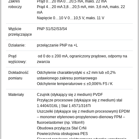
Zakres
Prąd 0…20 mA 0…20,5 mA, maks. 22 mA
roboczy
Prąd 4…20 mA 3,8…20,5 mA, min. 3,6 mA, maks. 22
mA
Napięcie 0…10 V 0…10,5 V, maks. 11 V
Wyjście
PNP S1/S2/S3/S4
przełączające
Działanie:
przełączanie PNP na +L
Prąd
od 0 do ≤ 200 mA, ograniczony prądowo, odporny na
wyjściowy:
zwarcia
Dokładność
Odchylenie charakterystyki ≤ ±2 mm lub ±0,2%
pomiaru
ustawionego zakresu pomiarowego
Odchylenie temperaturowe ≤ ±0,006% FS / K
Materiały
Czujnik (stykający się z medium) PVDF
Przyłącze procesowe (stykające się z medium) stal
1.4404/316L | Stal 1.4571/316Ti
Uszczelki (stykające się z medium procesowym) EPDM
– monomer etylenowo-propylenowo-dienowy FPM –
fluoroelastomer (np. Viton®)
Obudowa przyłącza Stal CrNi
Powierzchnia obsługowa PES