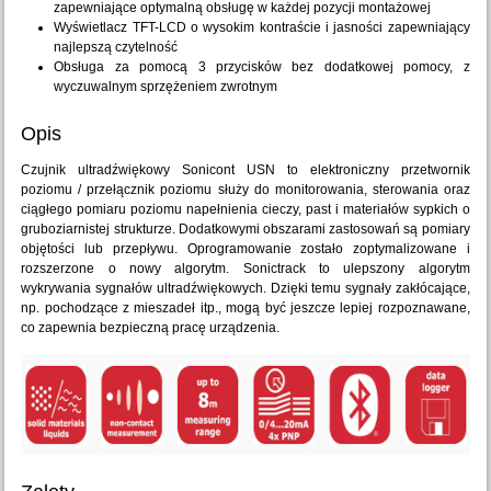
zapewniające optymalną obsługę w każdej pozycji montażowej
Wyświetlacz TFT-LCD o wysokim kontraście i jasności zapewniający
najlepszą czytelność
Obsługa za pomocą 3 przycisków bez dodatkowej pomocy, z
wyczuwalnym sprzężeniem zwrotnym
Opis
Czujnik ultradźwiękowy Sonicont USN to elektroniczny przetwornik
poziomu / przełącznik poziomu służy do monitorowania, sterowania oraz
ciągłego pomiaru poziomu napełnienia cieczy, past i materiałów sypkich o
gruboziarnistej strukturze. Dodatkowymi obszarami zastosowań są pomiary
objętości lub przepływu. Oprogramowanie zostało zoptymalizowane i
rozszerzone o nowy algorytm. Sonictrack to ulepszony algorytm
wykrywania sygnałów ultradźwiękowych. Dzięki temu sygnały zakłócające,
np. pochodzące z mieszadeł itp., mogą być jeszcze lepiej rozpoznawane,
co zapewnia bezpieczną pracę urządzenia.