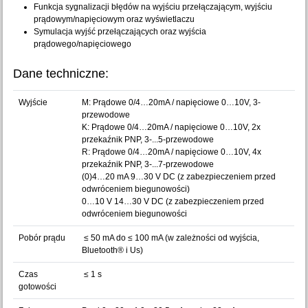
Funkcja sygnalizacji błędów na wyjściu przełączającym, wyjściu
prądowym/napięciowym oraz wyświetlaczu
Symulacja wyjść przełączających oraz wyjścia
prądowego/napięciowego
Dane techniczne:
Wyjście
M: Prądowe 0/4…20mA / napięciowe 0…10V, 3-
przewodowe
K: Prądowe 0/4…20mA / napięciowe 0…10V, 2x
przekaźnik PNP, 3-...5-przewodowe
R: Prądowe 0/4…20mA / napięciowe 0…10V, 4x
przekaźnik PNP, 3-...7-przewodowe
(0)4…20 mA 9…30 V DC (z zabezpieczeniem przed
odwróceniem biegunowości)
0…10 V 14…30 V DC (z zabezpieczeniem przed
odwróceniem biegunowości
Pobór prądu
≤ 50 mA do ≤ 100 mA (w zależności od wyjścia,
Bluetooth® i Us)
Czas
≤ 1 s
gotowości