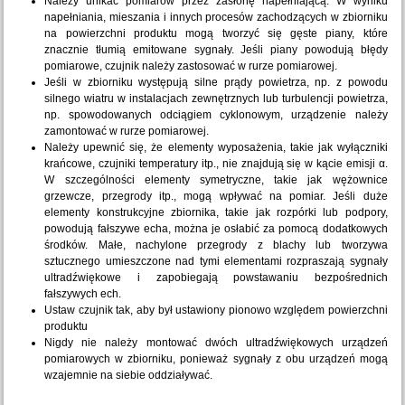
Należy unikać pomiarów przez zasłonę napełniającą. W wyniku
napełniania, mieszania i innych procesów zachodzących w zbiorniku
na powierzchni produktu mogą tworzyć się gęste piany, które
znacznie tłumią emitowane sygnały. Jeśli piany powodują błędy
pomiarowe, czujnik należy zastosować w rurze pomiarowej.
Jeśli w zbiorniku występują silne prądy powietrza, np. z powodu
silnego wiatru w instalacjach zewnętrznych lub turbulencji powietrza,
np. spowodowanych odciągiem cyklonowym, urządzenie należy
zamontować w rurze pomiarowej.
Należy upewnić się, że elementy wyposażenia, takie jak wyłączniki
krańcowe, czujniki temperatury itp., nie znajdują się w kącie emisji α.
W szczególności elementy symetryczne, takie jak wężownice
grzewcze, przegrody itp., mogą wpływać na pomiar. Jeśli duże
elementy konstrukcyjne zbiornika, takie jak rozpórki lub podpory,
powodują fałszywe echa, można je osłabić za pomocą dodatkowych
środków. Małe, nachylone przegrody z blachy lub tworzywa
sztucznego umieszczone nad tymi elementami rozpraszają sygnały
ultradźwiękowe i zapobiegają powstawaniu bezpośrednich
fałszywych ech.
Ustaw czujnik tak, aby był ustawiony pionowo względem powierzchni
produktu
Nigdy nie należy montować dwóch ultradźwiękowych urządzeń
pomiarowych w zbiorniku, ponieważ sygnały z obu urządzeń mogą
wzajemnie na siebie oddziaływać.