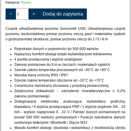
Kategoria:
Poziom
−
+
Dodaj do zapytania
Czujnik ultradźwiękowy poziomu Sonicont® USN. Ultradźwiękowy czujnik
poziomu, bezkontaktowy pomiar poziomu cieczy, past i materiałów sypkich
o gruboziarnistej strukturze, pomiar poziomu cieczy do 2 / 5 / 8 m
Rejestrator danych o pojemności do 500 000 wpisów
Najwyższy komfort obsługi dzięki wyświetlaczowi tekstowemu
4 punkty przełączania i wyjście analogowe
Zakresy pomiarowe do 8 m w cieczach i materiałach sypkich
Szeroki zakres temperatur procesowych od –40°C do +85°C
Wysoka klasa ochrony IP65 / IP67
Szeroki zakres temperatur otoczenia od –20°C do +70°C
Ceramiczna membrana zlicowana z przednią powierzchnią
Zwiększona dokładność – odchylenie charakterystyczne ≤ 0,2%
zakresu pomiarowego
Zintegrowana elektronika analizująca: wyświetlacz graficzny,
klawiatura / 4 wyjścia przełączające PNP / 1 wyjście prądowe 0/4…20
mA – wyjście napięciowe 0…10 V / Pamięć danych pomiarowych na
ponad 500 000 wartości pomiarowych / Funkcja rejestratora danych
zasilanego bateryjnie / Bluetooth / Złącze M12
Wysoki komfort obsługi: obudowa i wyświetlacz z możliwością obrotu