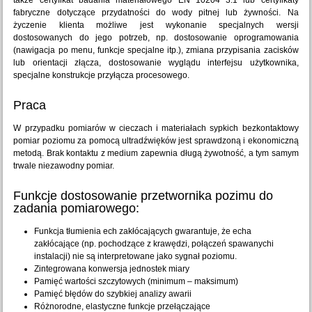
także certyfikat badania materiałowego EN 10204 3.1 lub certyfikaty
fabryczne dotyczące przydatności do wody pitnej lub żywności. Na
życzenie klienta możliwe jest wykonanie specjalnych wersji
dostosowanych do jego potrzeb, np. dostosowanie oprogramowania
(nawigacja po menu, funkcje specjalne itp.), zmiana przypisania zacisków
lub orientacji złącza, dostosowanie wyglądu interfejsu użytkownika,
specjalne konstrukcje przyłącza procesowego.
Praca
W przypadku pomiarów w cieczach i materiałach sypkich bezkontaktowy
pomiar poziomu za pomocą ultradźwięków jest sprawdzoną i ekonomiczną
metodą. Brak kontaktu z medium zapewnia długą żywotność, a tym samym
trwale niezawodny pomiar.
Funkcje dostosowanie przetwornika pozimu do
zadania pomiarowego:
Funkcja tłumienia ech zakłócających gwarantuje, że echa
zakłócające (np. pochodzące z krawędzi, połączeń spawanychi
instalacji) nie są interpretowane jako sygnał poziomu.
Zintegrowana konwersja jednostek miary
Pamięć wartości szczytowych (minimum – maksimum)
Pamięć błędów do szybkiej analizy awarii
Różnorodne, elastyczne funkcje przełączające