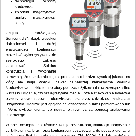
technologia ochrony
środowiska
zbiorniki magazynowe,
bunkry magazynowe,
silosy
Czujnik ultradźwiękowy
Sonicont USN dzięki wysokiej
dokładności i dużej
elastyczności konfiguracji
może być wykorzystywany do
szerokiego zakresu
zastosowań. Solidna
konstrukcja i wykonanie
sprawiają, że urządzenie to jest produktem o bardzo wysokiej jakości, na
który nie mają wpływu nawet najbardziej niekorzystne warunki
środowiskowe, niskie temperatury podczas użytkowania na zewnątrz, silne
wstrząsy i drgania, czy też agresywne media. Trwałe znakowanie laserowe
etykiety typowej zapewnia identyfikowalność przez cały okres eksploatacji
urządzenia. Możliwe jest opcjonalne oznaczenie punktu pomiarowego lub
TAG-u, etykiety klienta lub neutralnej, również za pomocą znakowania
laserowego.
W opcji dostępna jest również wersja bez silikonu, kalibracja fabryczna z
certyfikatem kalibracji oraz konfiguracja dostosowana do potrzeb klienta a