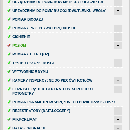
URZĄDZENIA DO POMIARÓW METEOROLOGICZNYCH
+
URZĄDZENIA DO POMIARU CO2 (DWUTLENKU WĘGLA)
+
POMIAR BIOGAZU
POMIARY PRZEPŁYWU I PRĘDKOŚCI
+
CIŚNIENIE
+
POZIOM
+
POMIARY TLENU [O2]
TESTERY SZCZELNOŚCI
+
WYTWORNICE DYMU
KAMERY INSPEKCYJNE DO PIECÓW I KOTŁÓW
+
LICZNIKI CZĄSTEK, GENERATORY AEROZOLU I
+
FOTOMETRY
POMIAR PARAMETRÓW SPRĘŻONEGO POWIETRZA ISO 8573
REJESTRATORY (DATALOGGERY)
+
MIKROKLIMAT
+
HAŁAS I WIBRACJE
+