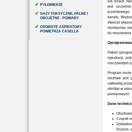
lub rurach. Ni
PYŁOMIERZE
jest szczelni
przelotowego
GAZY TOKSYCZNE, PALNE I
kanału. Wodos
OBOJĘTNE - POMIARY
otworze włazow
OSOBISTE ASPIRATORY
montażowy obej
POWIETRZA CASELLA
do mocowania 
Oprogramowani
Pakiet oprogra
rejestracji, p
rzeczywistym p
Program może w
możliwe jest 
całkowitą prze
obróbki w arku
pomiarowymi.
Dane technicz
Obudowa 
Czujnik 
Dokładno
Poziom: 