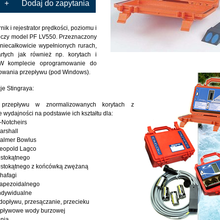
+
Dodaj do zapytania
ik i rejestrator prędkości, poziomu i
ieczy model PF LV550. Przeznaczony
niecałkowicie wypełnionych rurach,
rtych jak również np. korytach i
 W komplecie oprogramowanie do
rtowania przepływu (pod Windows).
je Stingraya:
 przepływu w znormalizowanych korytach z
e wydajności na podstawie ich kształtu dla:
V-Notcheirs
arshall
Palmer Bowlus
Leopold Lagco
ostokątnego
rostokątnego z końcówką zwężaną
Khafagi
trapezoidalnego
indywidualne
dopływu, przesączanie, przecieku
dpływowe wody burzowej
nia