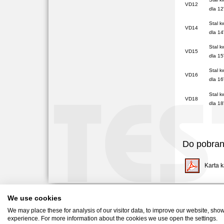
VD12
dla
12
Stal k
VD14
dla
14
Stal k
VD15
dla
15
Stal k
VD16
dla
16
Stal k
VD18
dla
18
Do pobran
Karta 
We use cookies
Test-Therm Sp. z o.o. 3
We may place these for analysis of our visitor data, to improve our website, sho
Copyri
experience. For more information about the cookies we use open the settings.