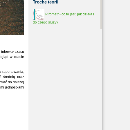
Trochę
teorii
Pirometr - co to jest, jak działa i
do czego służy?
 interwał czasu
odgląd w czasie
e raportowania,
ć średnią oraz
słać do dalszej
ymi jednostkami