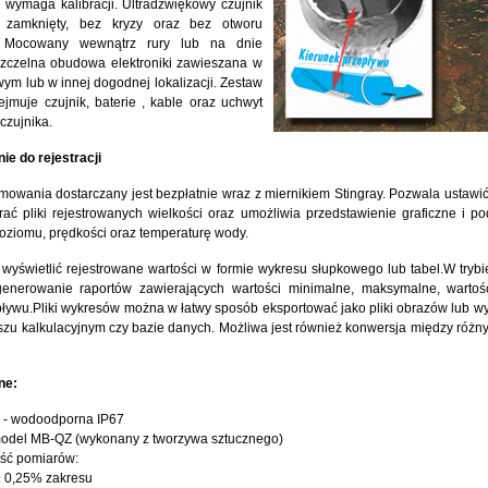
e wymaga kalibracji. Ultradźwiękowy czujnik
e zamknięty, bez kryzy oraz bez otworu
. Mocowany wewnątrz rury lub na dnie
zczelna obudowa elektroniki zawieszana w
ym lub w innej dogodnej lokalizacji. Zestaw
muje czujnik, baterie , kable oraz uchwyt
czujnika.
e do rejestracji
mowania dostarczany jest bezpłatnie wraz z miernikiem Stingray. Pozwala ustawić
obrać pliki rejestrowanych wielkości oraz umożliwia przedstawienie graficzne i p
oziomu, prędkości oraz temperaturę wody.
yświetlić rejestrowane wartości w formie wykresu słupkowego lub tabel.W trybi
generowanie raportów zawierających wartości minimalne, maksymalne, wartoś
pływu.Pliki wykresów można w łatwy sposób eksportować jako pliki obrazów lub wy
szu kalkulacyjnym czy bazie danych. Możliwa jest również konwersja między różn
ne:
- wodoodporna IP67
model MB-QZ (wykonany z tworzywa sztucznego)
ść pomiarów:
± 0,25% zakresu