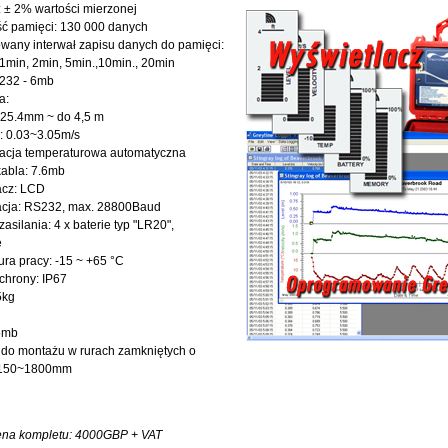
 ± 2% wartości mierzonej
ć pamięci: 130 000 danych
wany interwał zapisu danych do pamięci:
 1min, 2min, 5min.,10min., 20min
232 - 6mb
a:
 25.4mm ~ do 4,5 m
: 0.03~3.05m/s
cja temperaturowa automatyczna
kabla: 7.6mb
acz: LCD
cja: RS232, max. 28800Baud
asilania: 4 x baterie typ "LR20",
e
ra pracy: -15 ~ +65 °C
chrony: IP67
5kg
15mb
 do montażu w rurach zamkniętych o
 150~1800mm
cena kompletu: 4000GBP + VAT