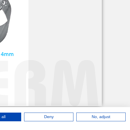
 all
Deny
No, adjust
il:
office@test-therm.pl
rzeżone