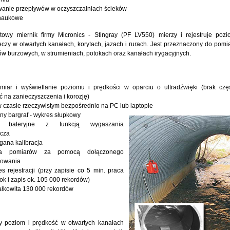
wanie przepływów w oczyszczalniach ścieków
naukowe
owy miernik firmy Micronics - Stingray (PF LV550) mierzy i rejestruje pozi
eczy w otwartych kanałach, korytach, jazach i rurach. Jest przeznaczony do pom
ów burzowych, w strumieniach, potokach oraz kanałach irygacyjnych.
omiar i wyświetlanie poziomu i prędkości w oparciu o ultradźwięki (brak czę
 na zanieczyszczenia i korozję)
 czasie rzeczywistym bezpośrednio na PC lub laptopie
y bargraf - wykres słupkowy
ie bateryjne z funkcją wygaszania
acza
gana kalibracja
acja pomiarów za pomocą dołączonego
mowania
es rejestracji (przy zapisie co 5 min. praca
ok i zapis ok. 105 000 rekordów)
ałkowita 130 000 rekordów
zy poziom i prędkość w otwartych kanałach