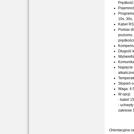
Prędkość:
Pojemnoś
Programo
10s, 30s,
Kabel RS
Pomiar dl
poziomu:
prędkości
Kompensa
Długość 
Wyświetl
Komunika
Napięcie z
alkaliczn
Temperatu
Stopień o
Waga: 4.
W opcji:
- kabel 
- uchwyty
zakresie
Orientacyjna 