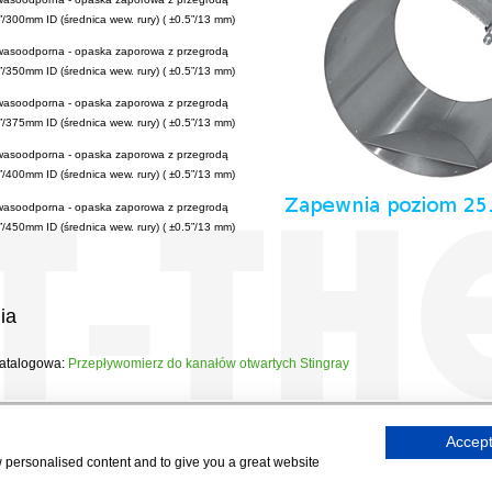
”/300mm ID
(średnica wew. rury) (
±0.5”/13 mm)
wasoodporna - o
paska zaporowa z przegrodą
”/350mm ID
(średnica wew. rury) (
±0.5”/13 mm)
wasoodporna - o
paska zaporowa z przegrodą
”/375mm ID
(średnica wew. rury) (
±0.5”/13 mm)
wasoodporna - o
paska zaporowa z przegrodą
”/400mm ID
(średnica wew. rury) (
±0.5”/13 mm)
wasoodporna - o
paska zaporowa z przegrodą
”/450mm ID
(średnica wew. rury) (
±0.5”/13 mm)
ia
katalogowa:
Przepływomierz do kanałów otwartych Stingray
Accept
0-009 Kraków, ul. Friedleina 4-6 tel.:
126321301
,
126326188
fax: 126321037 e-ma
w personalised content and to give you a great website
ght © 2022 TEST-THERM - Aparatura Kontrolno-Pomiarowa. Wszelkie prawa zast