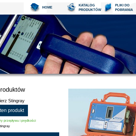
KATALOG
PLIKI DO
HOME
PRODUKTÓW
POBRANIA
produktów
erz Stingray
 ten produkt
y przepływu i prędkości
tingray