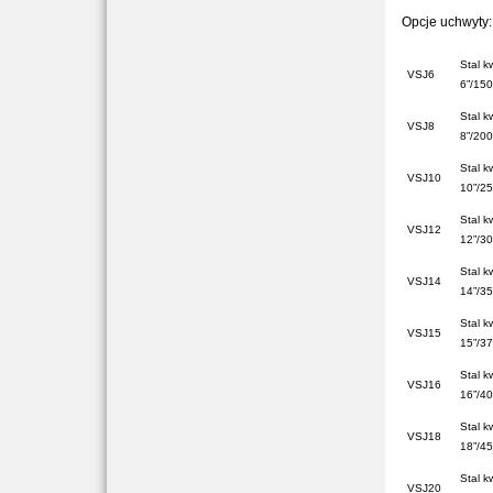
Opcje uchwyty:
Stal k
VSJ6
6”/150
Stal k
VSJ8
8”/20
Stal k
VSJ10
10”/2
Stal k
VSJ12
12”/3
Stal k
VSJ14
14”/3
Stal k
VSJ15
15”/3
Stal k
VSJ16
16”/4
Stal k
VSJ18
18”/4
Stal k
VSJ20