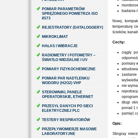
monitoro
POMIAR PARAMETRÓW
badania 
SPRĘŻONEGO POWIETRZA ISO
8573
Nowy, kompakt
temperaturę ci
REJESTRATORY (DATALOGGERY)
ścieków, kanał
MIKROKLIMAT
Cechy:
HAŁAS I WIBRACJE
ciągły p
RADIOMETRY I FOTOMETRY –
odporność
ŚWIATŁO WIDZIALNE I UV
pomiary w
POMIARY FIZYKOCHEMICZNE
wbudowan
zasilan
POMIAR PAR NADTLENKU
wyświetl
WODORU (H2O2) VHP
nie wyma
rejestr
STEROWNIKI, PANELE
OPERATORSKIE, ETHERNET
oprogra
długi okr
PRZESYŁ DANYCH PO SIECI
ponad 1 r
ELEKTRYCZNEJ PLC
pamięć c
TESTERY RESPIRATORÓW
Opis:
PRZEPŁYWOMIERZE MASOWE
LABORATORYJNE
Stingray mier