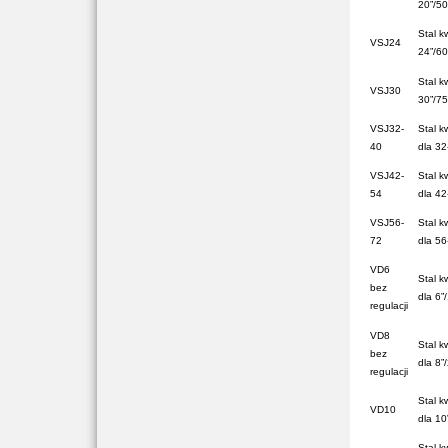
20”/5
Stal k
VSJ24
24”/6
Stal k
VSJ30
30”/7
VSJ32-
Stal k
40
dla 3
VSJ42-
Stal k
54
dla
42
VSJ56-
Stal k
72
dla
56
VD6
Stal k
bez
dla 6
regulacji
VD8
Stal k
bez
dla
8”
regulacji
Stal k
VD10
dla
10
Stal k