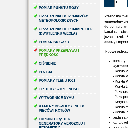
−
POMIAR PUNKTU ROSY
URZĄDZENIA DO POMIARÓW
Przenośny miern
METEOROLOGICZNYCH
temperatury c
do pomiaru w 
URZĄDZENIA DO POMIARU CO2
kanałach otwa
(DWUTLENKU WĘGLA)
jazach rzek.
POMIAR BIOGAZU
analizy i rapo
POMIARY PRZEPŁYWU I
Typowe aplikac
PRĘDKOŚCI
pomiary
CIŚNIENIE
wyliczani
- Koryta 
POZIOM
- Koryta P
POMIARY TLENU [O2]
- Koryta 
- Koryta 
TESTERY SZCZELNOŚCI
- Jazu pr
- Jazu p
WYTWORNICE DYMU
- Koryta 
KAMERY INSPEKCYJNE DO
- Koryta 
PIECÓW I KOTŁÓW
- Koryta 
badania: 
LICZNIKI CZĄSTEK,
kanały o
GENERATORY AEROZOLU I
FOTOMETRY
nawadnie