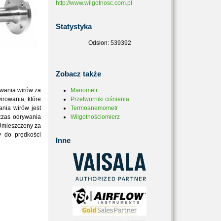
http://www.wilgotnosc.com.pl
Statystyka
Odsłon: 539392
Zobacz
także
awania wirów za
Manometr
irowania, które
Przetworniki ciśnienia
ania wirów jest
Termoanemometr
dczas odrywania
Wilgotnościomierz
 Umieszczony za
y do prędkości
Inne