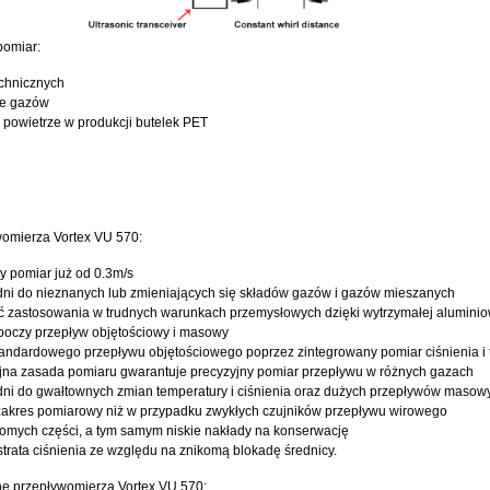
pomiar:
chnicznych
ie gazów
powietrze w produkcji butelek PET
womierza Vortex VU 570:
y pomiar już od 0.3m/s
ni do nieznanych lub zmieniających się składów gazów i gazów mieszanych
ć zastosowania w trudnych warunkach przemysłowych dzięki wytrzymałej alumini
boczy przepływ objętościowy i masowy
andardowego przepływu objętościowego poprzez zintegrowany pomiar ciśnienia i 
jna zasada pomiaru gwarantuje precyzyjny pomiar przepływu w różnych gazach
ni do gwałtownych zmian temperatury i ciśnienia oraz dużych przepływów masow
zakres pomiarowy niż w przypadku zwykłych czujników przepływu wirowego
omych części, a tym samym niskie nakłady na konserwację
trata ciśnienia ze względu na znikomą blokadę średnicy.
e przepływomierza Vortex VU 570: