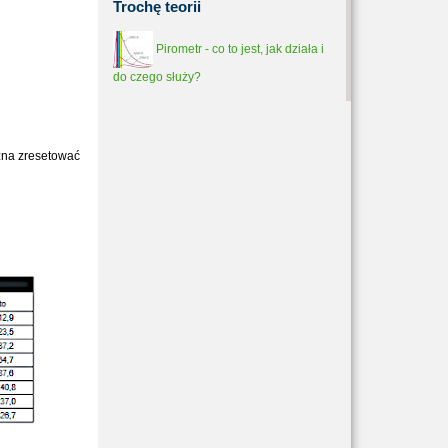
Trochę
teorii
Pirometr - co to jest, jak działa i
do czego służy?
żna zresetować