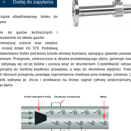
+
Dodaj do zapytania
jnik ultradźwiękowy Vortex do
ływu
erze do gazów technicznych i
iezależnie od składu gazów.
zmniejszaj zużycie oraz zwiększ
 rozwój dzięki VU 570. Podstawą
pływomierza Vortex jest teoria ścieżki wirowej Karmana, opisująca zjawisko powst
wowym. Przegroda, umieszczona w strudze przepływającego płynu, generuje zaw
odrywają się od jej boków i unoszą wraz ze strumieniem. Częstotliwość odryw
jonalna do średniej prędkości przepływu, a więc do strumienia objętości. Po
h stronach przegrody, powstają naprzemienne chwilowe pola niskiego ciśnienia.
jnik wykrywa je, zlicza i przetwarza na linowy sygnał cyfrowy proporcjonaln
o płynu.