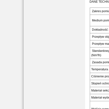
DANE TECHNI
Zakres pomi
Medium pom
Dokładność:
Przepływ obj
Przepływ mas
Standardowy 
(Nm³/h)
Zasada pomi
Temperatura 
Ciśnienie pr
Stopień ochr
Materiał sekc
Materiał wyśw