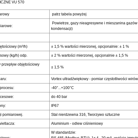
CZNE VU 570
arowy
patrz tabela powyżej
Powietrze, gazy nieagresywne i mieszanina gazów
iarowe:
kondensacji)
ętościowy (m³/h)
± 1,5 % wartości mierzonej, opcjonalnie: ± 1 %
owy (kg/h) odp.
± 2 % wartości mierzonej, opcjonalnie ± 1,5 %
przepływ objętościowy
± 1,5 %
aru:
Vortex ultradźwiękowy - pomiar częstotliwości wirów
procesu:
-40°...+100°C
ocesowe:
do 40 bar
ony:
IP67
ji pomiarowej.
Stal nierdzewna 316, Tworzywo sztuczne
ietlacza:
Aluminium - odlew ciśnieniowy
W standardzie: