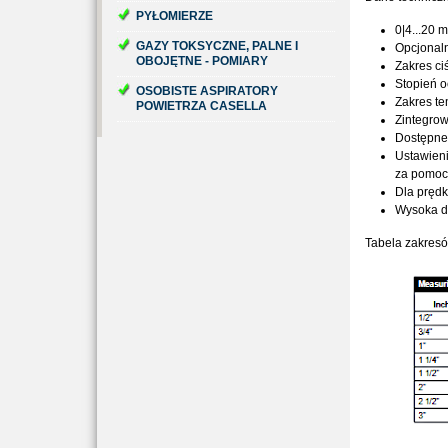
PYŁOMIERZE
0|4...20 
GAZY TOKSYCZNE, PALNE I
Opcjonaln
OBOJĘTNE - POMIARY
Zakres ci
Stopień o
OSOBISTE ASPIRATORY
Zakres te
POWIETRZA CASELLA
Zintegrow
Dostępne
Ustawieni
za pomoc
Dla prędk
Wysoka d
Tabela zakres