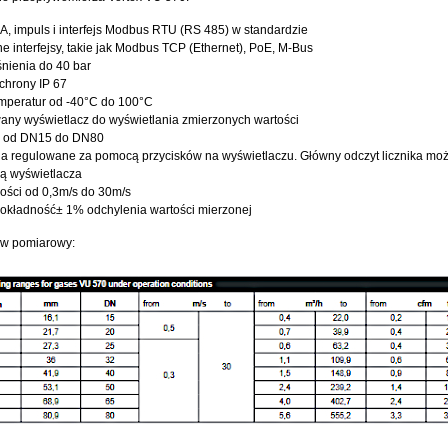
mA, impuls i interfejs Modbus RTU (RS 485) w standardzie
e interfejsy, takie jak Modbus TCP (Ethernet), PoE, M-Bus
śnienia do 40 bar
chrony IP 67
mperatur od -40°C do 100°C
any wyświetlacz do wyświetlania zmierzonych wartości
 od DN15 do DN80
a regulowane za pomocą przycisków na wyświetlaczu. Główny odczyt licznika mo
ą wyświetlacza
ości od 0,3m/s do 30m/s
okładność± 1% odchylenia wartości mierzonej
ów pomiarowy: