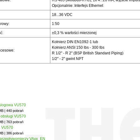
ałowe:
RS 485 (Modbus-RTU), 1x 4...20 mA, wyjście impul
Opcjonalnie: Interfejs Ethernet
18...36 VDC
rowy:
1:50
ć:
±0,3 % wartości mierzonej
Kołnierz DIN EN1092-1 lub
Kołnierz ANSI 150 lbs - 300 lbs
ocesowe:
R 1/2" - R 2" (BSP British Standard Piping)
1/2" - 2" gwint NPT
talogowa VU570
 MB | 440 pobrań
a obsługi VU570
 MB | 763 pobrań
a VU570
 MB | 386 pobrań
 przepływomierzy VAxx_EN