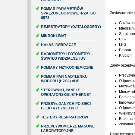
POMIAR PARAMETRÓW
Zastosowanie 
SPRĘŻONEGO POWIETRZA ISO
8573
Gazów te
REJESTRATORY (DATALOGGERY)
Mieszaln
Sprężone 
MIKROKLIMAT
CO
2
LPG
HAŁAS I WIBRACJE
Propan
RADIOMETRY I FOTOMETRY –
Krypton
ŚWIATŁO WIDZIALNE I UV
Zalety przepły
POMIARY FIZYKOCHEMICZNE
Precyzyjn
POMIAR PAR NADTLENKU
Odpowied
WODORU (H2O2) VHP
Możliwoś
STEROWNIKI, PANELE
Mierzy ro
OPERATORSKIE, ETHERNET
Pomiar st
Innowacy
PRZESYŁ DANYCH PO SIECI
Odpowied
ELEKTRYCZNEJ PLC
Większy 
TESTERY RESPIRATORÓW
Brak ruch
Znikoma s
PRZEPŁYWOMIERZE MASOWE
LABORATORYJNE
Dane techniczn