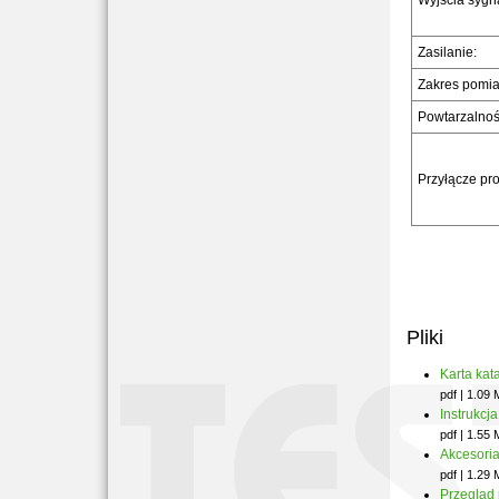
Wyjścia sygn
Zasilanie:
Zakres pomia
Powtarzalnoś
Przyłącze pr
Pliki
Karta ka
pdf | 1.09
Instrukcj
pdf | 1.55
Akcesori
pdf | 1.29
Przegląd