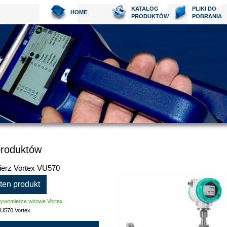
KATALOG
PLIKI DO
HOME
PRODUKTÓW
POBRANIA
produktów
erz Vortex VU570
 ten produkt
ływomierze wirowe Vortex
U570 Vortex