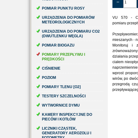
−
POMIAR PUNKTU ROSY
URZĄDZENIA DO POMIARÓW
VU 570 - Czu
METEOROLOGICZNYCH
pomiaru przep
URZĄDZENIA DO POMIARU CO2
Przepływomi
(DWUTLENKU WĘGLA)
mieszanych - n
POMIAR BIOGAZU
Monitoruj i 
zrównoważony
POMIARY PRZEPŁYWU I
działania prze
PRĘDKOŚCI
ciałem nieopły
naprzemiennie 
CIŚNIENIE
wprost proporc
POZIOM
wirów, po dwóc
przegrodą czu
POMIARY TLENU [O2]
przepływająceg
TESTERY SZCZELNOŚCI
WYTWORNICE DYMU
KAMERY INSPEKCYJNE DO
PIECÓW I KOTŁÓW
LICZNIKI CZĄSTEK,
GENERATORY AEROZOLU I
FOTOMETRY